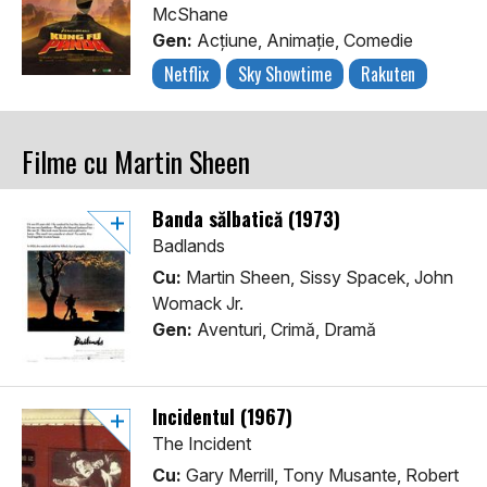
McShane
Gen:
Acţiune, Animaţie, Comedie
Netflix
Sky Showtime
Rakuten
Filme cu Martin Sheen
Banda sălbatică (1973)
Badlands
Cu:
Martin Sheen, Sissy Spacek, John
Womack Jr.
Gen:
Aventuri, Crimă, Dramă
Incidentul (1967)
The Incident
Cu:
Gary Merrill, Tony Musante, Robert