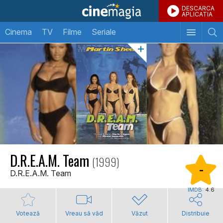
DESCARCA
APLICATIA
Cinema
TV
Filme
Seriale
D.R.E.A.M. Team
(1999)
-
D.R.E.A.M. Team
IMDB:
4.6
Votează
Vreau să văd
Văzut
Distribuie