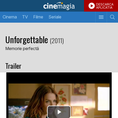
DESCARCA
APLICATIA
Cinema
TV
Filme
Seriale
Unforgettable
(2011)
Memorie perfectă
Trailer