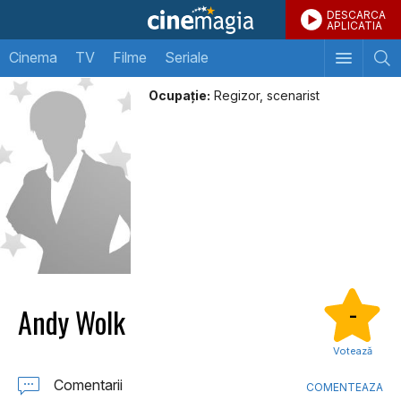
DESCARCA
APLICATIA
Cinema
TV
Filme
Seriale
Ocupație:
Regizor, scenarist
Andy Wolk
-
Votează
Comentarii
COMENTEAZA