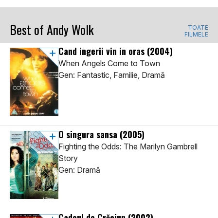
Best of Andy Wolk
TOATE
FILMELE
Cand ingerii vin in oras
(2004)
When Angels Come to Town
Gen: Fantastic, Familie, Dramă
O singura sansa
(2005)
Fighting the Odds: The Marilyn Gambrell
Story
Gen: Dramă
Cadoul de Crăciun
(2002)