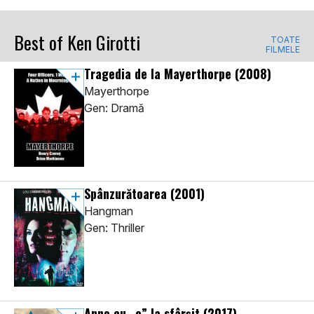
Best of Ken Girotti
TOATE
FILMELE
Tragedia de la Mayerthorpe
(2008)
Mayerthorpe
Gen: Dramă
Spânzurătoarea
(2001)
Hangman
Gen: Thriller
Anne cu „e” la sfârșit
(2017)