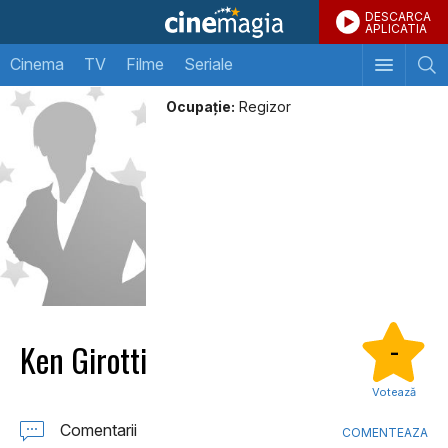
DESCARCA
APLICATIA
Cinema
TV
Filme
Seriale
Ocupație:
Regizor
Ken Girotti
-
Votează
Comentarii
COMENTEAZA