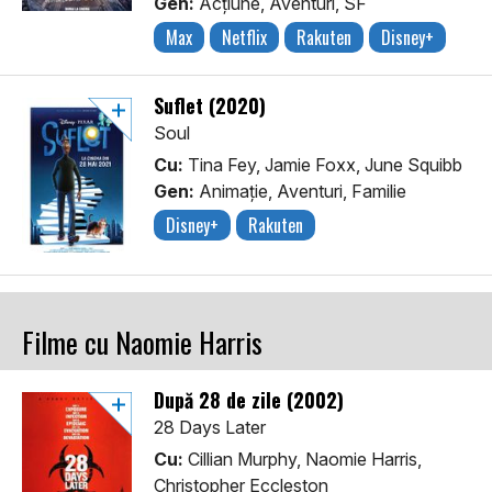
Gen:
Acţiune, Aventuri, SF
Max
Netflix
Rakuten
Disney+
Suflet (2020)
Soul
Cu:
Tina Fey, Jamie Foxx, June Squibb
Gen:
Animaţie, Aventuri, Familie
Disney+
Rakuten
Filme cu Naomie Harris
După 28 de zile (2002)
28 Days Later
Cu:
Cillian Murphy, Naomie Harris,
Christopher Eccleston