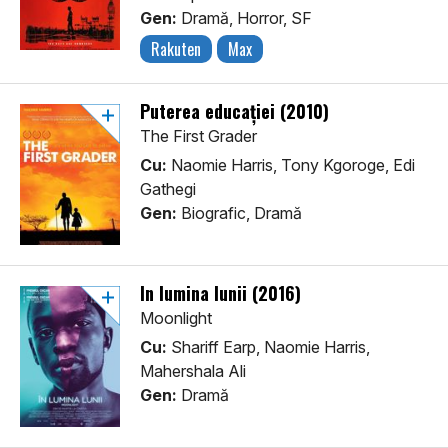
Gen:
Dramă, Horror, SF
Rakuten
Max
Puterea educației (2010)
The First Grader
Cu:
Naomie Harris, Tony Kgoroge, Edi
Gathegi
Gen:
Biografic, Dramă
În lumina lunii (2016)
Moonlight
Cu:
Shariff Earp, Naomie Harris,
Mahershala Ali
Gen:
Dramă