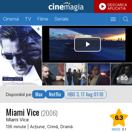
DESCARCA
APLICATIA
Cinema
TV
Filme
Seriale
+ 80
Max
Netflix
HBO 3, 17 Aug 01:10
Disponibil pe:
Miami Vice
(2006)
6.3
Miami Vice
136 minute | Acţiune, Crimă, Dramă
IMDB:
6.1