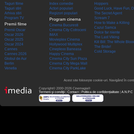
Taguri filme
Index comedie
Hoppers
Taguri stiri
Actori populari
Good Luck, Have Fun, D
Arhiva stiri
Regizori populari
The Secret Agent
Program TV
Scream 7
Program cinema
How to Make a Killing
Premii filme
Cinema Bucuresti
Cazul Samca
Premii Oscar
Cinema City Cotroceni
Dolce far niente
Oscar 2026
IMAX
The Last Viking
Oscar 2025
Movieplex Cinema
Kill Bill: The Whole Blood
Oscar 2024
Hollywood Multiplex
The Bride!
Cannes
Cineplexx Baneasa
Cold Storage
Cannes 2026
Happy Cinema
Globul de Aur
Cinema City Sun Plaza
Berlin
Cinema City Mega Mall
Venetia
Cinema City ParkLake
Acest site folosește cookie-uri. Navigând în conti
Copyright© 2000-2026 Cinemagia®
Termeni şi condiţii
|
Contact
|
Politica de confidențialitate
|
A.N.P.C