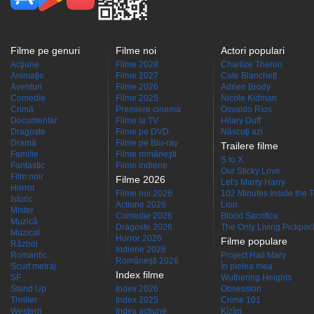
Filme pe genuri
Filme noi
Actori populari
Acţiune
Filme 2028
Charlize Theron
Animaţie
Filme 2027
Cate Blanchett
Aventuri
Filme 2026
Adrien Brody
Comedie
Filme 2025
Nicole Kidman
Crimă
Premiere cinema
Osvaldo Ríos
Documentar
Filme la TV
Hilary Duff
Dragoste
Filme pe DVD
Născuţi azi
Dramă
Filme pe Blu-ray
Trailere filme
Familie
Filme româneşti
S to X
Fantastic
Filme indiene
Our Sticky Love
Film noir
Filme 2026
Let's Marry Harry
Horror
Filme noi 2026
102 Minutes Inside the 
Istoric
Actiune 2026
Lion
Mister
Comedie 2026
Blood Sacrifice
Muzică
Dragoste 2026
The Only Living Pickpocke
Muzical
Horror 2026
Filme populare
Război
Indiene 2026
Romantic
Project Hail Mary
Româneşti 2026
Scurt metraj
În pielea mea
Index filme
SF
Wuthering Heights
Stand Up
Index 2026
Obsession
Thriller
Index 2025
Crime 101
Western
Index acţiune
Kîzîm