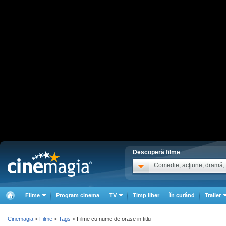
Descoperă filme
Comedie, acţiune, dramă, .
Filme
Program cinema
TV
Timp liber
În curând
Trailer
Cinemagia
Filme
Tags
Filme cu nume de orase in titlu
>
>
>