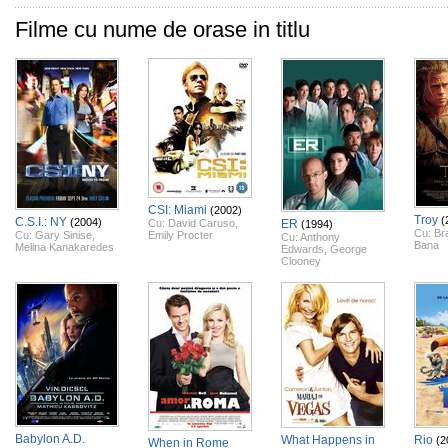
Filme cu nume de orase in titlu
CSI: Miami
(2002)
Troy
(
C.S.I.: NY
(2004)
Cu:
David Caruso
,
ER
(1994)
Cu:
Bra
Cu:
Gary Sinise
,
Emily Procter
Cu:
Anthony
Bana
Melina Kanakaredes
Edwards
,
George
Clooney
Babylon A.D.
What Happens in
Rio
(2
When in Rome