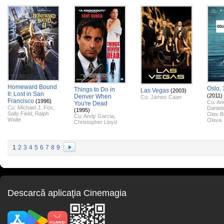
Homeward Bound
Oslo, 
Things to Do in
Las Vegas
(2003)
II: Lost in San
(2011)
Denver When
Cu:
James Caan
Francisco
(1996)
Cu:
An
You're Dead
Cu:
Michael J. Fox
,
Daniel
(1995)
Sally Field
,
Ralph
Olav B
Cu:
Andy Garcia
,
Waite
Olava
Christopher Lloyd
1
2
3
4
5
6
7
8
9
Descarcă aplicaţia Cinemagia