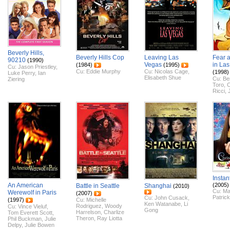
Beverly Hills,
Beverly Hills Cop
Leaving Las
Fear 
90210
(1990)
Vegas
in La
(1984)
(1995)
Cu:
Jason Priestley
,
Cu:
Eddie Murphy
Cu:
Nicolas Cage
,
(1998)
Luke Perry
,
Ian
Elisabeth Shue
Cu:
Be
Ziering
Toro
,
C
Ricci
,
Insta
An American
(2005)
Battle in Seattle
Shanghai
(2010)
Cu:
Ma
Werewolf in Paris
(2007)
Patric
Cu:
John Cusack
,
(1997)
Cu:
Michelle
Ken Watanabe
,
Li
Rodriguez
,
Woody
Cu:
Vince Vieluf
,
Gong
Harrelson
,
Charlize
Tom Everett Scott
,
Theron
,
Ray Liotta
Phil Buckman
,
Julie
Delpy
,
Julie Bowen