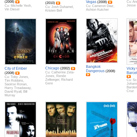
(2008)
Vegas
Cu:
An
(2008)
(2010)
Jesse 
Cu:
Michelle Yeoh
,
Cu:
Cameron Diaz
,
Cu:
Josh Duhamel
,
Vin Diesel
Ashton Kutcher
Kristen Bell
Bangkok
Chicago
City of Ember
(2002)
Vicky 
Dangerous
(2008)
Cu:
Catherine Zeta-
Barce
(2008)
Jones
,
Renée
Cu:
Toby Jones
,
Zellweger
,
Richard
Cu:
Sca
Tim Robbins
,
Gere
Johan
Saoirse Ronan
,
Barde
Harry Treadaway
,
Cruz
David Ryall
,
Bill
Murray