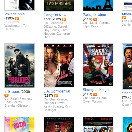
Philadelphia
Miami
Paris, je t'aime
Gangs of New
(1993)
York
(2006)
(2002)
Cu:
Col
Cu:
Denzel
Cu:
Natalie Portman
,
Cu:
Leonardo
Jamie
Washington
,
Tom
Elijah Wood
DiCaprio
,
Daniel
Hanks
Day-Lewis
,
Liam
Neeson
,
Cameron
Diaz
Shanghai Knights
L.A. Confidential
In Bruges
(2008)
Shang
(2003)
(1997)
(2000)
Cu:
Jackie Chan
,
Cu:
Ralph Fiennes
,
Cu:
Guy Pearce
,
Cu:
Ja
Owen Wilson
Colin Farrell
,
Russell Crowe
,
Owen 
Brendan Gleeson
Kevin Spacey
,
Kim
Basinger