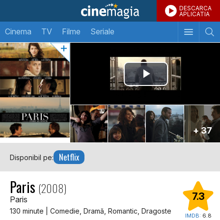
DESCARCA
APLICATIA
Cinema
TV
Filme
Seriale
+ 37
Netflix
Disponibil pe:
Paris
(2008)
7.3
Paris
130 minute | Comedie, Dramă, Romantic, Dragoste
IMDB:
6.8