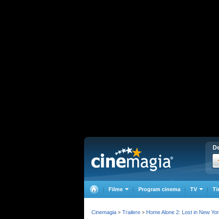
De
Filme
Program cinema
TV
Ti
Cinemagia
Trailere
Home Alone 2: Lost in New Yo
>
>