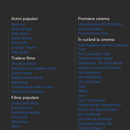
Actori populari
Premiere cinema
Beyoncé
Uma Musume: Pretty Derby -...
Sofía Vergara
Ice Cream Man
Tom Hanks
The Pout-Pout Fish
Adrien Brody
În curând la cinema
Will Smith
Gail Daughtry and the Celebrity 
Charlize Theron
Pass
Născuţi azi
The Carpenter's Son
Trailere filme
The End of Oak Street
PAW Patrol: The Dino Movie
The Stunt Driver
Insidious: Out of the Further
Ebenezer: A Christmas Carol
Spa Weekend
Spider Island
One Night Only
Matchbox the Movie
The Dog Stars
Mousetrap
Fuori
Conversations with a Killer:...
Mutiny
The Airport Chaplain
Cars
Filme populare
Fall 2: Deadpoint
Project Hail Mary
Handbook for Superheroes
În pielea mea
Don't Look Back in Anger
Wuthering Heights
By Any Means
Crime 101
Le crime du 3e étage
Obsession
Dosarele orașului alb
Kîzîm
Practical Magic 2