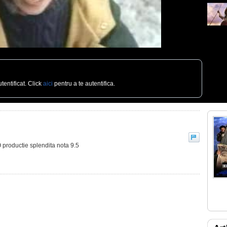
tentificat. Click
aici
pentru a te autentifica.
O productie splendita nota 9.5