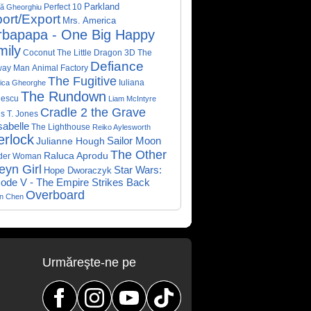
Parkland
Perfect 10
că Gheorghiu
ort/Export
Mrs. America
rbapapa - One Big Happy
mily
Coconut The Little Dragon 3D
The
Defiance
way Man
Animal Factory
The Fugitive
Iuliana
ica Gheorghe
The Rundown
nescu
Liam McIntyre
Cradle 2 the Grave
s T. Jones
abelle
The Lighthouse
Reiko Aylesworth
erlock
Sailor Moon
Julianne Hough
The Other
Raluca Aprodu
der Woman
eyn Girl
Star Wars:
Hope Dworaczyk
ode V - The Empire Strikes Back
Overboard
on Chen
Urmăreşte-ne pe