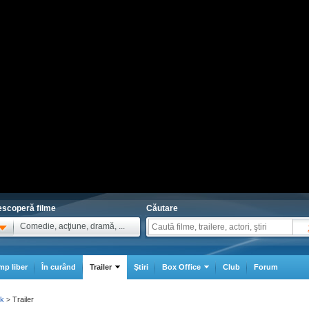
scoperă filme
Căutare
Comedie, acţiune, dramă, ...
mp liber
În curând
Trailer
Ştiri
Box Office
Club
Forum
rk
Trailer
>