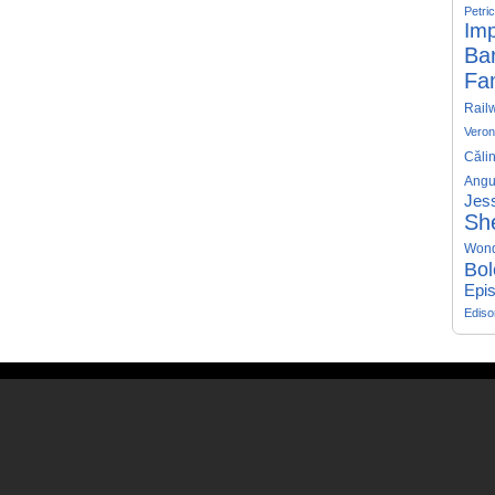
Petri
Imp
Ba
Fa
Rail
Veron
Căli
Angu
Jess
Sh
Won
Bol
Epis
Edis