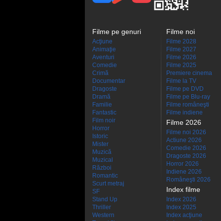
Filme pe genuri
Filme noi
Acţiune
Filme 2028
Animaţie
Filme 2027
Aventuri
Filme 2026
Comedie
Filme 2025
Crimă
Premiere cinema
Documentar
Filme la TV
Dragoste
Filme pe DVD
Dramă
Filme pe Blu-ray
Familie
Filme româneşti
Fantastic
Filme indiene
Film noir
Filme 2026
Horror
Filme noi 2026
Istoric
Actiune 2026
Mister
Comedie 2026
Muzică
Dragoste 2026
Muzical
Horror 2026
Război
Indiene 2026
Romantic
Româneşti 2026
Scurt metraj
Index filme
SF
Stand Up
Index 2026
Thriller
Index 2025
Western
Index acţiune