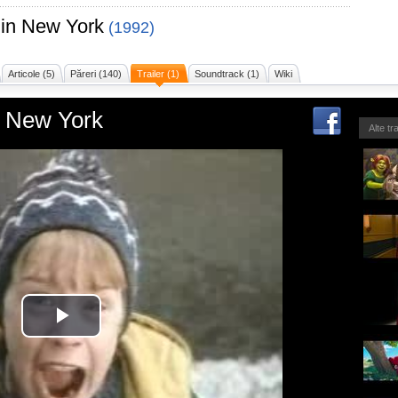
 in New York
(1992)
Articole (5)
Păreri (140)
Trailer (1)
Soundtrack (1)
Wiki
n New York
Alte tr