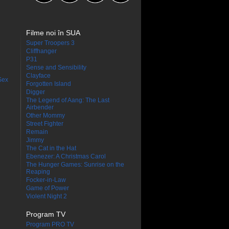
Filme noi în SUA
Super Troopers 3
Cliffhanger
P31
Sense and Sensibility
Clayface
Sex
Forgotten Island
Digger
The Legend of Aang: The Last
Airbender
Other Mommy
Street Fighter
Remain
Jimmy
The Cat in the Hat
Ebenezer: A Christmas Carol
The Hunger Games: Sunrise on the
Reaping
Focker-in-Law
Game of Power
Violent Night 2
Program TV
Program PRO TV