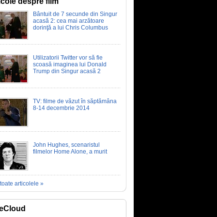
icole despre film
Bântuit de 7 secunde din Singur
acasă 2: cea mai arzătoare
dorinţă a lui Chris Columbus
Utilizatorii Twitter vor să fie
scoasă imaginea lui Donald
Trump din Singur acasă 2
TV: filme de văzut în săptămâna
8-14 decembrie 2014
John Hughes, scenaristul
filmelor Home Alone, a murit
toate articolele »
eCloud