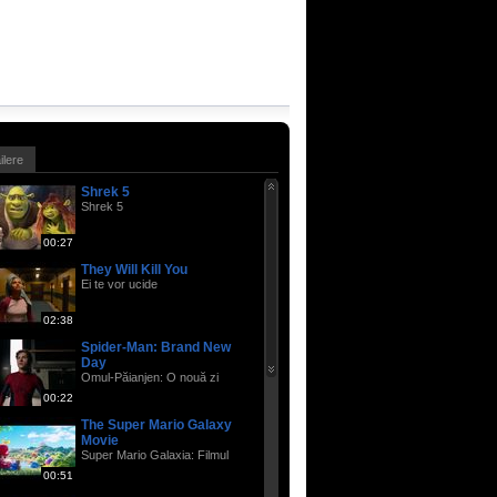
ailere
Shrek 5
Shrek 5
00:27
They Will Kill You
Ei te vor ucide
02:38
Spider-Man: Brand New
Day
Omul-Păianjen: O nouă zi
00:22
The Super Mario Galaxy
Movie
Super Mario Galaxia: Filmul
00:51