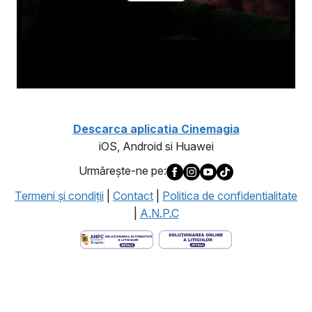
Descarca aplicatia Cinemagia
iOS, Android si Huawei
Urmăreşte-ne pe:
Termeni şi condiţii
|
Contact
|
Politica de confidentialitate
|
A.N.P.C