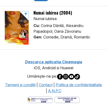
Numai iubirea (2004)
Numai iubirea
Cu:
Corina Dănilă, Alexandru
Papadopol, Oana Zăvoranu
Gen:
Comedie, Dramă, Romantic
Descarca aplicatia Cinemagia
iOS, Android si Huawei
Urmăreşte-ne pe:
Termeni şi condiţii
|
Contact
|
Politica de confidentialitate
|
A.N.P.C