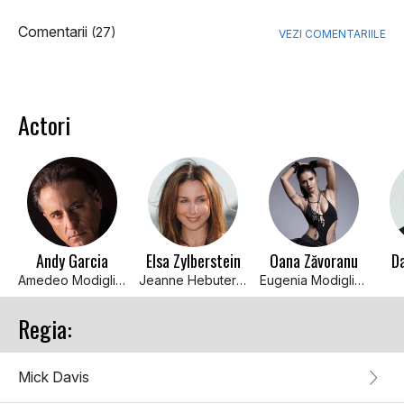
Comentarii
(27)
VEZI COMENTARIILE
Actori
Andy Garcia
Elsa Zylberstein
Oana Zăvoranu
D
Amedeo Modigliani
Jeanne Hebuterne
Eugenia Modigliani
Regia:
Mick Davis