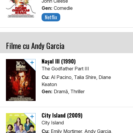
John Cleese
Gen:
Comedie
Netflix
Filme cu Andy Garcia
Nașul III (1990)
The Godfather Part III
Cu:
Al Pacino, Talia Shire, Diane
Keaton
Gen:
Dramă, Thriller
City Island (2009)
City Island
Cu:
Emily Mortimer, Andy Garcia,