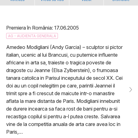
Premiera în România: 17.06.2005
AG - AUDIENTA GENERALA
Amedeo Modigliani (Andy Garcia) – sculptor si pictor
italian, ucenic al lui Brancusi, cu puternice influente
africane in arta sa, traieste o tragica poveste de
dragoste cu Jeanne (Elsa Zylberstein), o frumoasa
tanara catolica in Parisul inceputului de secol XX. Cei
doi au un copil nelegitim pe care, parintii Jeannei il
trimit spre a fi crescut de maicute intr-o manastire
aflata la mare distanta de Paris. Modigliani innebunit
de durere incearca sa faca rost de bani pentru a-si
recastiga copilul si pentru a-l putea creste. Salvarea
vine de la competitia anuala de arta care avea loc in
Paris,…