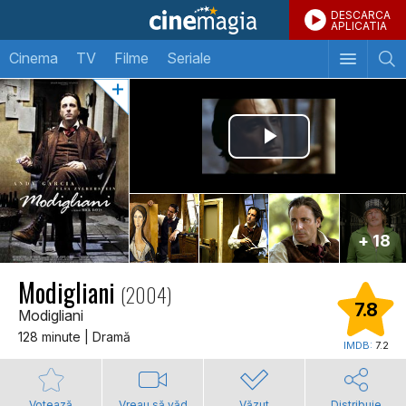
DESCARCA
APLICATIA
Cinema
TV
Filme
Seriale
+ 18
Modigliani
(2004)
7.8
Modigliani
128 minute | Dramă
IMDB:
7.2
Votează
Vreau să văd
Văzut
Distribuie