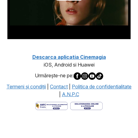
Descarca aplicatia Cinemagia
iOS, Android si Huawei
Urmăreşte-ne pe:
Termeni şi condiţii
|
Contact
|
Politica de confidentialitate
|
A.N.P.C