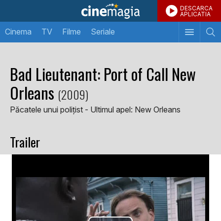
DESCARCA
APLICATIA
Cinema
TV
Filme
Seriale
Bad Lieutenant: Port of Call New
Orleans
(2009)
Păcatele unui polițist - Ultimul apel: New Orleans
Trailer