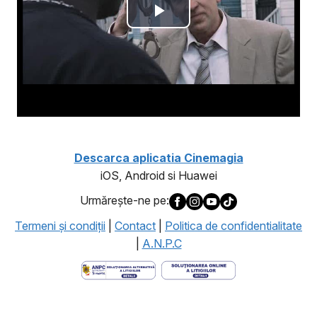
Descarca aplicatia Cinemagia
iOS, Android si Huawei
Urmăreşte-ne pe:
Termeni şi condiţii
|
Contact
|
Politica de confidentialitate
|
A.N.P.C