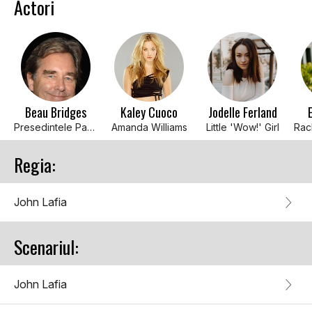
Actori
Beau Bridges
Kaley Cuoco
Jodelle Ferland
Presedintele Paul Hollister
Amanda Williams
Little 'Wow!' Girl
Regia:
John Lafia
Scenariul:
John Lafia