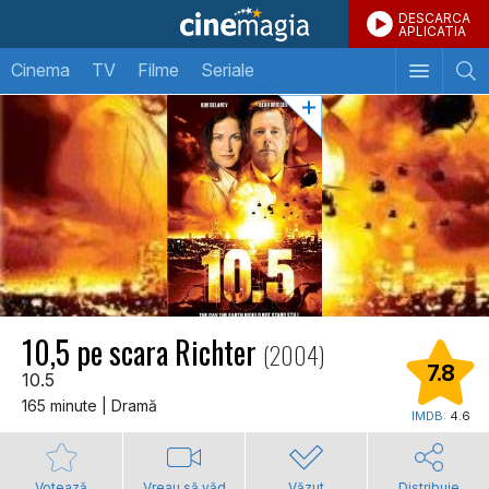
DESCARCA
APLICATIA
Cinema
TV
Filme
Seriale
10,5 pe scara Richter
(2004)
7.8
10.5
165 minute | Dramă
IMDB:
4.6
Votează
Vreau să văd
Văzut
Distribuie