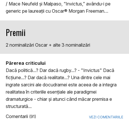
/ Mace Neufeld și Malpaso, “Invictus,” avându-i pe
generic pe laureații cu Oscar® Morgan Freeman…
Premii
2 nominalizări Oscar + alte 3 nominalizări
Părerea criticului
Dacă politică...? Dar dacă rugby...? - "Invictus" Dacă
ficţiune...? Dar dacă realitate...? Una dintre cele mai
ingrate sarcini ale docudramei este aceea de a integra
realitatea în criteriile esenţiale ale paradigmei
dramaturgice - chiar şi atunci când măcar premisa e
structurată...
Comentarii
(91)
VEZI COMENTARIILE