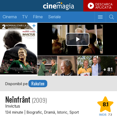
DESCARCA
APLICATIA
Cinema
TV
Filme
Seriale
+ 81
Rakuten
Disponibil pe:
Neînfrânt
(2009)
8.1
Invictus
134 minute | Biografic, Dramă, Istoric, Sport
IMDB:
7.3