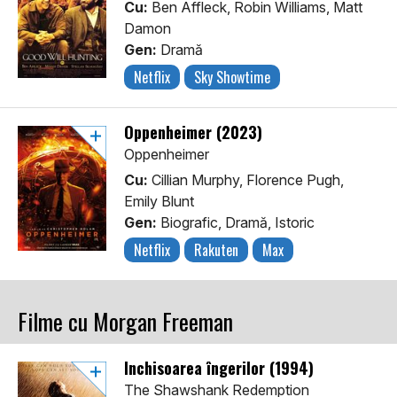
Cu:
Ben Affleck, Robin Williams, Matt
Damon
Gen:
Dramă
Netflix
Sky Showtime
Oppenheimer (2023)
Oppenheimer
Cu:
Cillian Murphy, Florence Pugh,
Emily Blunt
Gen:
Biografic, Dramă, Istoric
Netflix
Rakuten
Max
Filme cu Morgan Freeman
Închisoarea îngerilor (1994)
The Shawshank Redemption