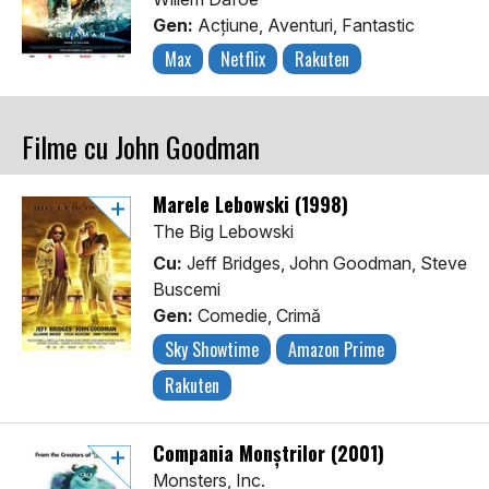
Gen:
Acţiune, Aventuri, Fantastic
Max
Netflix
Rakuten
Filme cu John Goodman
Marele Lebowski (1998)
The Big Lebowski
Cu:
Jeff Bridges, John Goodman, Steve
Buscemi
Gen:
Comedie, Crimă
Sky Showtime
Amazon Prime
Rakuten
Compania Monștrilor (2001)
Monsters, Inc.