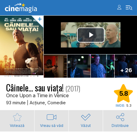
+ 26
Câinele... sau viața!
(2017)
5.8
Once Upon a Time in Venice
93 minute | Acţiune, Comedie
IMDB:
5.3
Votează
Vreau să văd
Văzut
Distribuie