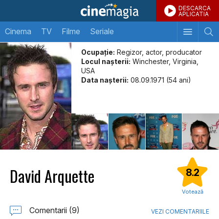
DESCARCA
APLICATIA
Cinema
TV
Filme
Seriale
Ocupație:
Regizor, actor, producator
Locul naşterii:
Winchester, Virginia,
USA
Data naşterii:
08.09.1971 (54 ani)
David Arquette
8.2
Votează
Comentarii (9)
VEZI COMENTARIILE