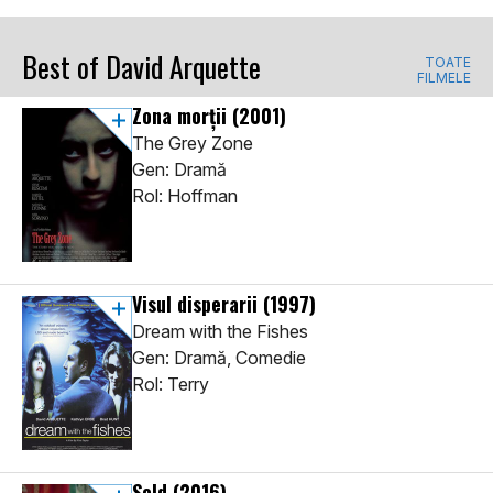
Best of David Arquette
TOATE
FILMELE
Zona morţii
(2001)
The Grey Zone
Gen: Dramă
Rol: Hoffman
Visul disperarii
(1997)
Dream with the Fishes
Gen: Dramă, Comedie
Rol: Terry
Sold
(2016)