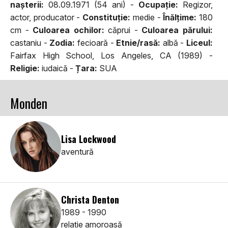
naşterii:
08.09.1971 (54 ani) -
Ocupaţie:
Regizor,
actor, producator -
Constituţie:
medie -
Înălţime:
180
cm -
Culoarea ochilor:
căprui -
Culoarea părului:
castaniu -
Zodia:
fecioară -
Etnie/rasă:
albă -
Liceul:
Fairfax High School, Los Angeles, CA (1989) -
Religie:
iudaică -
Țara:
SUA
Monden
Lisa Lockwood
aventură
Christa Denton
1989 - 1990
relaţie amoroasă