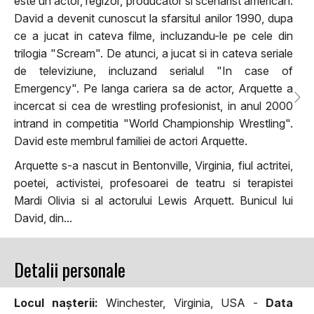
este un actor, regizor, producator si scenarist american.
David a devenit cunoscut la sfarsitul anilor 1990, dupa
ce a jucat in cateva filme, incluzandu-le pe cele din
trilogia "Scream". De atunci, a jucat si in cateva seriale
de televiziune, incluzand serialul "In case of
Emergency". Pe langa cariera sa de actor, Arquette a
incercat si cea de wrestling profesionist, in anul 2000
intrand in competitia "World Championship Wrestling".
David este membrul familiei de actori Arquette.
Arquette s-a nascut in Bentonville, Virginia, fiul actritei,
poetei, activistei, profesoarei de teatru si terapistei
Mardi Olivia si al actorului Lewis Arquett. Bunicul lui
David, din...
Detalii personale
Locul naşterii:
Winchester, Virginia, USA -
Data