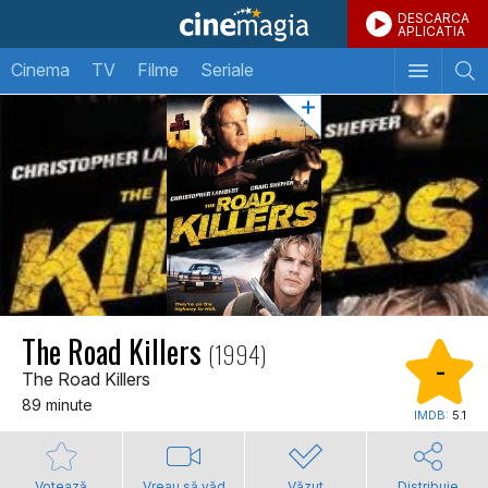
DESCARCA
APLICATIA
Cinema
TV
Filme
Seriale
The Road Killers
(1994)
-
The Road Killers
89 minute
IMDB:
5.1
Votează
Vreau să văd
Văzut
Distribuie