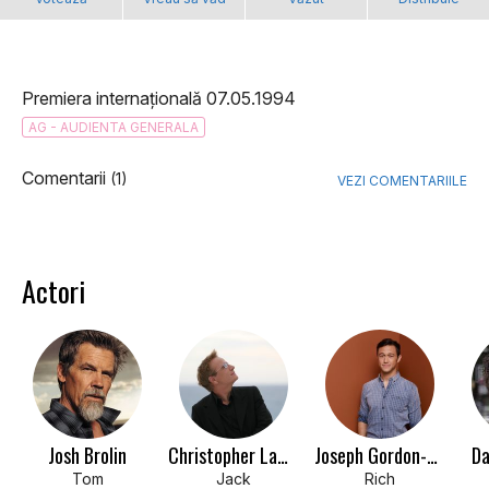
Premiera internațională 07.05.1994
AG - AUDIENTA GENERALA
Comentarii
(1)
VEZI COMENTARIILE
Actori
Josh Brolin
Christopher Lambert
Joseph Gordon-Levitt
Da
Tom
Jack
Rich