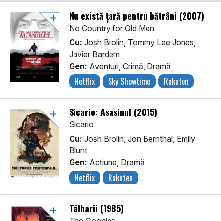
Nu există țară pentru bătrâni (2007)
No Country for Old Men
Cu:
Josh Brolin, Tommy Lee Jones,
Javier Bardem
Gen:
Aventuri, Crimă, Dramă
Netflix
Sky Showtime
Rakuten
Sicario: Asasinul (2015)
Sicario
Cu:
Josh Brolin, Jon Bernthal, Emily
Blunt
Gen:
Acţiune, Dramă
Netflix
Rakuten
Tâlharii (1985)
The Goonies