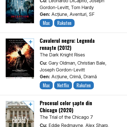
Cu:
Leonardo DiCaprio, Joseph
Gordon-Levitt, Tom Hardy
Gen:
Acţiune, Aventuri, SF
Max
Rakuten
Cavalerul negru: Legenda
renaște (2012)
The Dark Knight Rises
Cu:
Gary Oldman, Christian Bale,
Joseph Gordon-Levitt
Gen:
Acţiune, Crimă, Dramă
Max
Netflix
Rakuten
Procesul celor șapte din
Chicago (2020)
The Trial of the Chicago 7
Cu:
Eddie Redmayne, Alex Sharp,