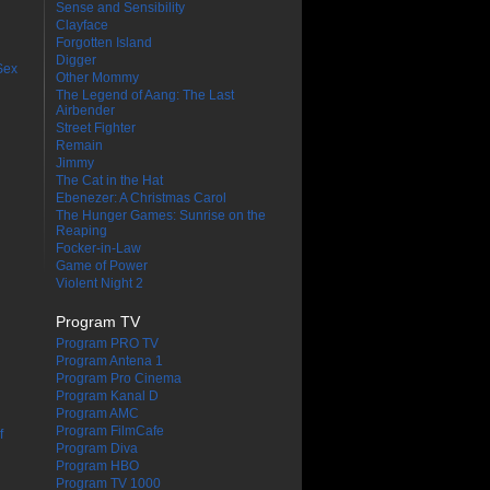
Sense and Sensibility
Clayface
Forgotten Island
Digger
Sex
Other Mommy
The Legend of Aang: The Last
Airbender
Street Fighter
Remain
Jimmy
The Cat in the Hat
Ebenezer: A Christmas Carol
The Hunger Games: Sunrise on the
Reaping
Focker-in-Law
Game of Power
Violent Night 2
Program TV
Program PRO TV
Program Antena 1
Program Pro Cinema
Program Kanal D
Program AMC
Program FilmCafe
f
Program Diva
Program HBO
Program TV 1000