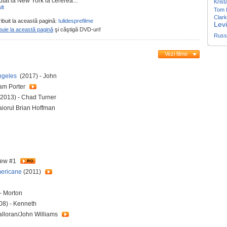
tat la New York la cererea...
Krist
lt
Tom 
Clar
ribuit la această pagină:
Iulidesprefilme
Levi
buie la această pagină
şi câştigă DVD-uri!
Russe
Vezi filme
Angeles
(2017) - John
iam Porter
2013) - Chad Turner
aiorul Brian Hoffman
iew #1
mericane
(2011)
- Morton
08) - Kenneth
alloran/John Williams