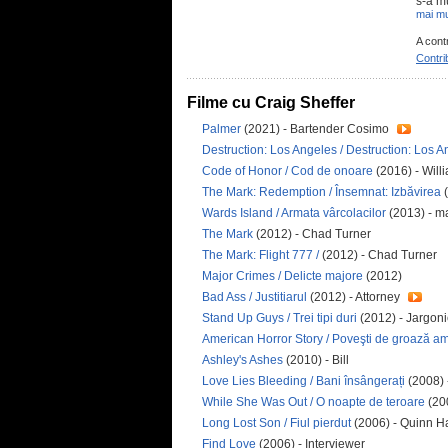
s-a mu
mai mu
A cont
Contri
Filme cu Craig Sheffer
Palmer
(2021) - Bartender Cosimo
Destruction: Los Angeles / Destruction: Los 
Code of Honor / Cod de onoare
(2016) - Will
The Mark: Redemption / Însemnat: Izbăvirea
(
Wards Island / Armata vârcolacilor
(2013) - m
The Mark
(2012) - Chad Turner
The Mark: Flight 777 /
(2012) - Chad Turner
Major Crimes / Delicte majore
(2012)
Bad Ass / Justitiarul
(2012) - Attorney
Stand Up Guys / Trei tipi duri
(2012) - Jargon
American Horror Story / Poveşti de groază a
Ashley's Ashes
(2010) - Bill
Love Lies Bleeding / Bani însângerați
(2008) 
While She Was Out / O noapte de teroare
(20
Long Lost Son / Fiul pierdut
(2006) - Quinn H
Find Love
(2006) - Interviewer