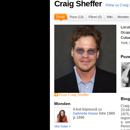
Craig Sheffer
Filme cu Craig 
Detalii
Poze (13)
Păreri (5)
Wiki
Monden
Locul
Ocupa
Culoa
York,
Poze
Poze Craig Sheffer
Biog
Monden
Craig
A fost împreună cu
23.04
Gabrielle Anwar
între 1989
1975,
şi 1996
regio
a urm
Pennsy
Vezi toate »