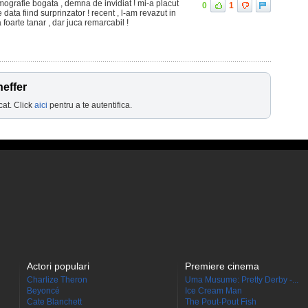
lmografie bogata , demna de invidiat ! mi-a placut
0
1
 data fiind surprinzator ! recent , l-am revazut in
 foarte tanar , dar juca remarcabil !
heffer
cat. Click
aici
pentru a te autentifica.
Actori populari
Premiere cinema
Charlize Theron
Uma Musume: Pretty Derby -...
Beyoncé
Ice Cream Man
Cate Blanchett
The Pout-Pout Fish