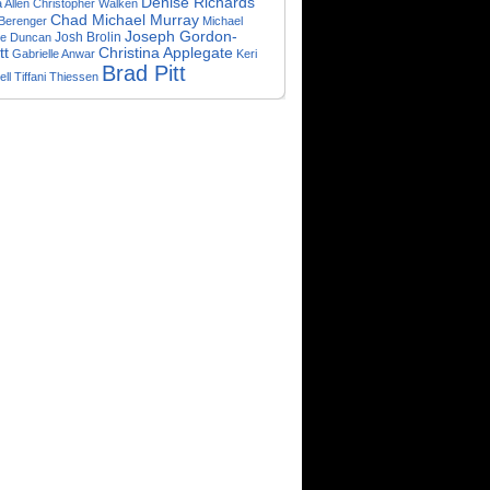
Denise Richards
a Allen
Christopher Walken
Chad Michael Murray
Berenger
Michael
Joseph Gordon-
ke Duncan
Josh Brolin
tt
Christina Applegate
Gabrielle Anwar
Keri
Brad Pitt
ll
Tiffani Thiessen