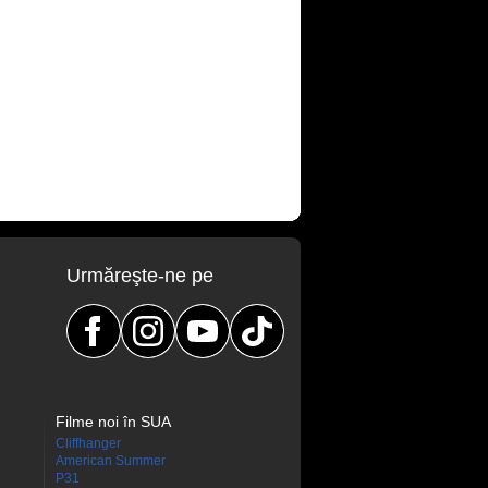
Urmăreşte-ne pe
Filme noi în SUA
Cliffhanger
American Summer
P31