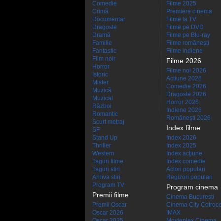
Comedie
Filme 2025
Crimă
Premiere cinema
Documentar
Filme la TV
Dragoste
Filme pe DVD
Dramă
Filme pe Blu-ray
Familie
Filme româneşti
Fantastic
Filme indiene
Film noir
Filme 2026
Horror
Filme noi 2026
Istoric
Actiune 2026
Mister
Comedie 2026
Muzică
Dragoste 2026
Muzical
Horror 2026
Război
Indiene 2026
Romantic
Româneşti 2026
Scurt metraj
Index filme
SF
Stand Up
Index 2026
Thriller
Index 2025
Western
Index acţiune
Taguri filme
Index comedie
Taguri stiri
Actori populari
Arhiva stiri
Regizori populari
Program TV
Program cinema
Premii filme
Cinema Bucuresti
Premii Oscar
Cinema City Cotroc
Oscar 2026
IMAX
Oscar 2025
Movieplex Cinema