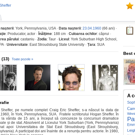
Sheffer
 naşterii
: York, Pennsylvania, USA ·
Data naşterii
:
23.04.1960
(66 ani) ·
ţie
: Producator, actor ·
Înălţime
: 188 cm ·
Culoarea ochilor
: căprui ·
rea părului
: castaniu ·
Zodia
: Taur ·
Liceul
: York Suburban High School,
 PA ·
Universitate
: East Stroudsburg State University ·
Țara
: SUA
Best 
 (13)
Toate pozele »
A c
rafie
Soph
Carr
 Sheffer, pe numele complet Craig Eric Sheffer, s-a născut la data de
Winn
.1960, în York, Pennsylvania, SUA. Fratele scriitorului Hogan Sheffer. În
Pa
 la vârsta de 15 ani, a început să concureze la concursuri dramatice
nale și de stat. Absolvent al Liceului York Suburban (York, Pennsylvania)
Emma
at apoi Universitatea de Stat East Stroudsburg (East Stroudsburg,
Leig
lvania). A participat doi ani înainte de a renunța pentru actorie. În 1980,