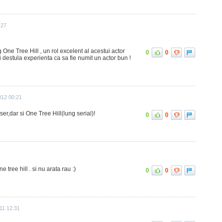
:27
 One Tree Hill , un rol excelent al acestui actor
0
0
i destula experienta ca sa fie numit un actor bun !
012 00:21
ser,dar si One Tree Hill(lung serial)!
0
0
e tree hill . si nu arata rau :)
0
0
011 12:31