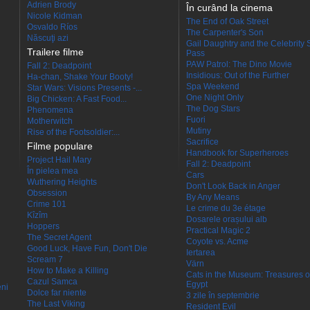
Adrien Brody
În curând la cinema
Nicole Kidman
The End of Oak Street
Osvaldo Ríos
The Carpenter's Son
Născuţi azi
Gail Daughtry and the Celebrity 
Trailere filme
Pass
PAW Patrol: The Dino Movie
Fall 2: Deadpoint
Insidious: Out of the Further
Ha-chan, Shake Your Booty!
Spa Weekend
Star Wars: Visions Presents -...
One Night Only
Big Chicken: A Fast Food...
The Dog Stars
Phenomena
Fuori
Motherwitch
Mutiny
Rise of the Footsoldier:...
Sacrifice
Filme populare
Handbook for Superheroes
Project Hail Mary
Fall 2: Deadpoint
În pielea mea
Cars
Wuthering Heights
Don't Look Back in Anger
Obsession
By Any Means
Crime 101
Le crime du 3e étage
Kîzîm
Dosarele orașului alb
Hoppers
Practical Magic 2
The Secret Agent
Coyote vs. Acme
Good Luck, Have Fun, Don't Die
Iertarea
Scream 7
Värn
How to Make a Killing
Cats in the Museum: Treasures o
Cazul Samca
Egypt
eni
Dolce far niente
3 zile în septembrie
The Last Viking
Resident Evil