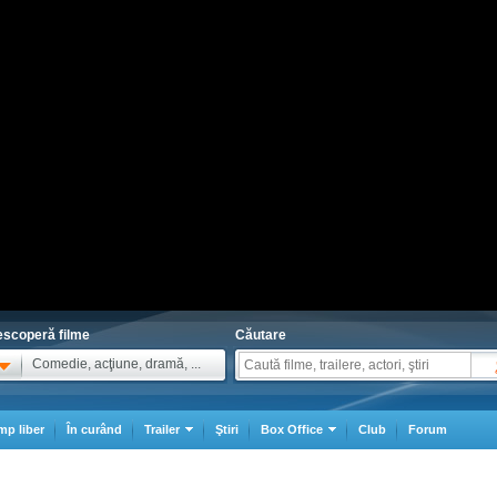
scoperă filme
Căutare
Comedie, acţiune, dramă, ...
mp liber
În curând
Trailer
Ştiri
Box Office
Club
Forum