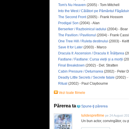
Tom's Nu Heaven
(2005) - Tom Mitchell
Into the West / Călători pe Pământul Făgăduin
The Second Front
(2005) - Frank Hossom
Prodigal Son
(2004) - Alan
Berserker / Razboinicul iadului
(2004) - Boar
The Pavilion / Pavilionul
(2004) - Frank Cassi
One Tree Hill / Ruleta destinului
(2003) - Keit
Save It for Later
(2003) - Marco
Dracula II: Ascension / Dracula II: Înălțarea
(2
Fastlane / Fastlane: Cursa vieții și a morții
(20
Final Breakdown
(2002) - Det. Stratten
Cabin Pressure / Deturnarea
(2002) - Peter
Deadly Little Secrets / Secrete fatale
(2002) -
Ritual
(2002) - Paul Claybourne
Vezi toate filmele
Părerea ta
Spune-ţi părerea
Iulidesprefilme
pe 24 August 20
Un bun actor, convingător, cu pe