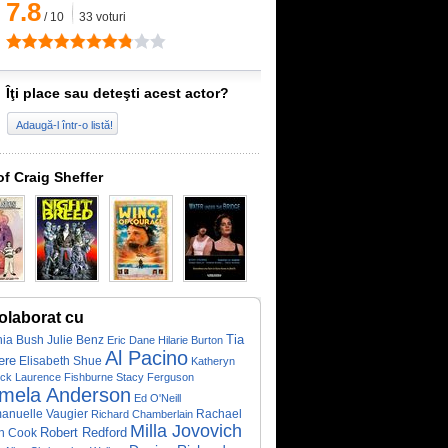
7.8
/
10
33
voturi
Îţi place sau deteşti acest actor?
Adaugă-l într-o listă!
of Craig Sheffer
olaborat cu
Tia
ia Bush
Julie Benz
Eric Dane
Hilarie Burton
Al Pacino
ere
Elisabeth Shue
Katheryn
ick
Laurence Fishburne
Stacy Ferguson
mela Anderson
Ed O'Neill
nuelle Vaugier
Rachael
Richard Chamberlain
Milla Jovovich
h Cook
Robert Redford