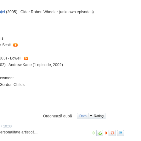
ței
(2005) - Older Robert Wheeler (unknown episodes)
lis
h Scott
003) - Lowell
02) - Andrew Kane (1 episode, 2002)
 Dewmont
 Gordon Childs
Ordonează după
Data
Rating
17 10:38
rsonalitate artistică...
0
0