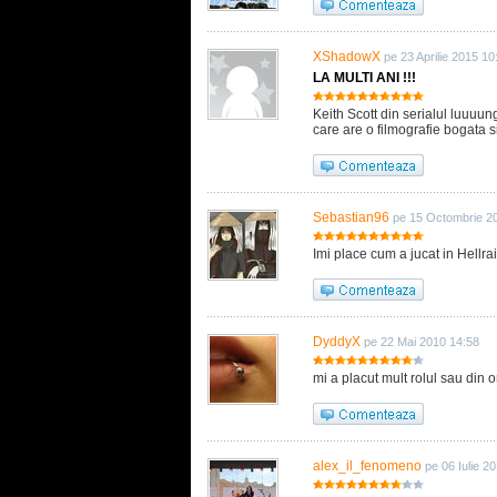
XShadowX
pe 23 Aprilie 2015 10
LA MULTI ANI !!!
Keith Scott din serialul luuuung
care are o filmografie bogata s
Sebastian96
pe 15 Octombrie 2
Imi place cum a jucat in Hellrai
DyddyX
pe 22 Mai 2010 14:58
mi a placut mult rolul sau din on
alex_il_fenomeno
pe 06 Iulie 2