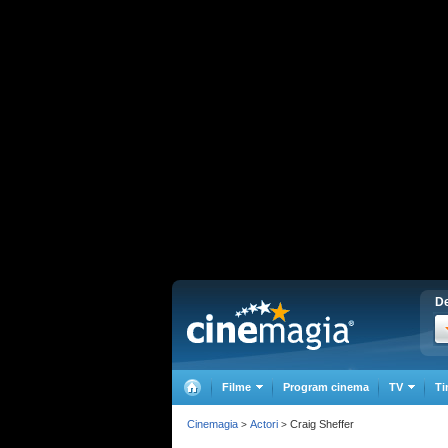
De
Filme
Program cinema
TV
Ti
Cinemagia
Actori
Craig Sheffer
>
>