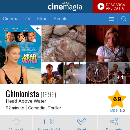
DESCARCA
APLICATIA
Cinema
TV
Filme
Seriale
+ 1
Ghinionista
(1996)
6.9
Head Above Water
92 minute | Comedie, Thriller
IMDB:
6.0
Votează
Vreau să văd
Văzut
Distribuie