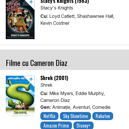
Stacy's Knights (1983)
Stacy's Knights
Cu:
Loyd Catlett, Shashawnee Hall,
Kevin Costner
Filme cu Cameron Diaz
Shrek (2001)
Shrek
Cu:
Mike Myers, Eddie Murphy,
Cameron Diaz
Gen:
Animaţie, Aventuri, Comedie
Netflix
Sky Showtime
Rakuten
Amazon Prime
Disney+