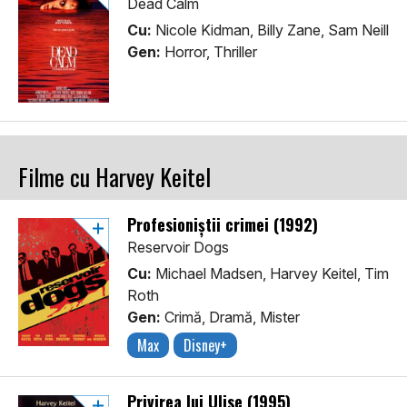
Dead Calm
Cu:
Nicole Kidman, Billy Zane, Sam Neill
Gen:
Horror, Thriller
Filme cu Harvey Keitel
Profesioniștii crimei (1992)
Reservoir Dogs
Cu:
Michael Madsen, Harvey Keitel, Tim
Roth
Gen:
Crimă, Dramă, Mister
Max
Disney+
Privirea lui Ulise (1995)