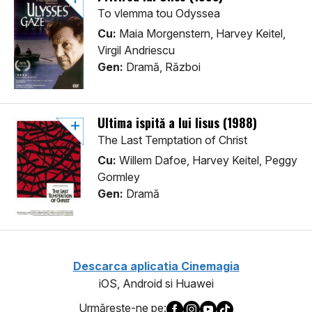
To vlemma tou Odyssea
Cu:
Maia Morgenstern, Harvey Keitel,
Virgil Andriescu
Gen:
Dramă, Război
Ultima ispită a lui Iisus (1988)
The Last Temptation of Christ
Cu:
Willem Dafoe, Harvey Keitel, Peggy
Gormley
Gen:
Dramă
Descarca aplicatia Cinemagia
iOS, Android si Huawei
Urmăreşte-ne pe: