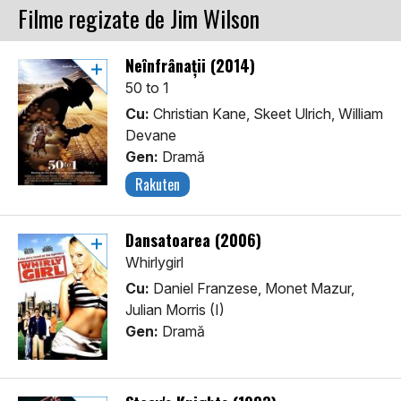
Filme regizate de Jim Wilson
Neînfrânații (2014)
50 to 1
Cu:
Christian Kane, Skeet Ulrich, William
Devane
Gen:
Dramă
Rakuten
Dansatoarea (2006)
Whirlygirl
Cu:
Daniel Franzese, Monet Mazur,
Julian Morris (I)
Gen:
Dramă