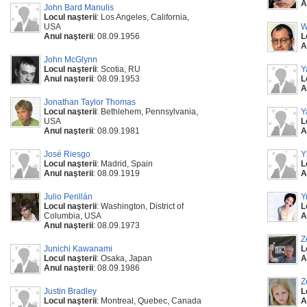
A
John Bard Manulis
Locul naşterii
: Los Angeles, California,
USA
W
Anul naşterii
: 08.09.1956
L
A
John McGlynn
Locul naşterii
: Scotia, RU
Y
Anul naşterii
: 08.09.1953
L
A
Jonathan Taylor Thomas
Locul naşterii
: Bethlehem, Pennsylvania,
Y
USA
L
Anul naşterii
: 08.09.1981
A
José Riesgo
Y
Locul naşterii
: Madrid, Spain
L
Anul naşterii
: 08.09.1919
A
Julio Perillán
Y
Locul naşterii
: Washington, District of
L
Columbia, USA
A
Anul naşterii
: 08.09.1973
Z
Junichi Kawanami
L
Locul naşterii
: Osaka, Japan
A
Anul naşterii
: 08.09.1986
Z
Justin Bradley
L
Locul naşterii
: Montreal, Quebec, Canada
A