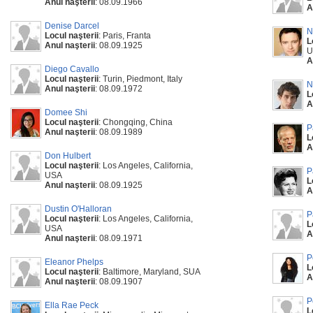
Anul naşterii
: 08.09.1966
A
Denise Darcel
N
Locul naşterii
: Paris, Franta
L
Anul naşterii
: 08.09.1925
U
A
Diego Cavallo
Locul naşterii
: Turin, Piedmont, Italy
N
Anul naşterii
: 08.09.1972
L
A
Domee Shi
Locul naşterii
: Chongqing, China
P
Anul naşterii
: 08.09.1989
L
A
Don Hulbert
Locul naşterii
: Los Angeles, California,
P
USA
L
Anul naşterii
: 08.09.1925
A
Dustin O'Halloran
P
Locul naşterii
: Los Angeles, California,
L
USA
A
Anul naşterii
: 08.09.1971
P
Eleanor Phelps
L
Locul naşterii
: Baltimore, Maryland, SUA
A
Anul naşterii
: 08.09.1907
P
Ella Rae Peck
L