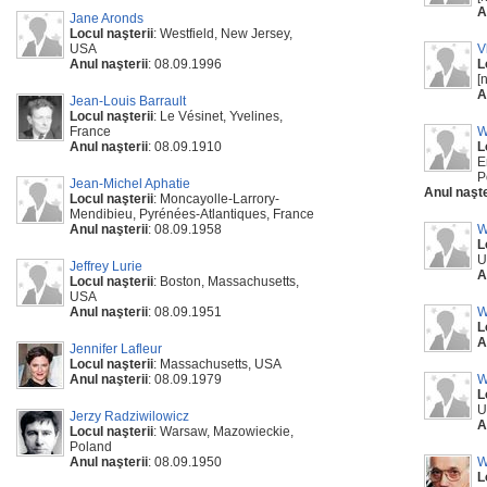
A
Jane Aronds
Locul naşterii
: Westfield, New Jersey,
USA
V
Anul naşterii
: 08.09.1996
L
[
A
Jean-Louis Barrault
Locul naşterii
: Le Vésinet, Yvelines,
France
W
Anul naşterii
: 08.09.1910
L
E
P
Jean-Michel Aphatie
Anul naşte
Locul naşterii
: Moncayolle-Larrory-
Mendibieu, Pyrénées-Atlantiques, France
Anul naşterii
: 08.09.1958
W
L
U
Jeffrey Lurie
A
Locul naşterii
: Boston, Massachusetts,
USA
Anul naşterii
: 08.09.1951
W
L
A
Jennifer Lafleur
Locul naşterii
: Massachusetts, USA
Anul naşterii
: 08.09.1979
W
L
U
Jerzy Radziwilowicz
A
Locul naşterii
: Warsaw, Mazowieckie,
Poland
Anul naşterii
: 08.09.1950
W
L