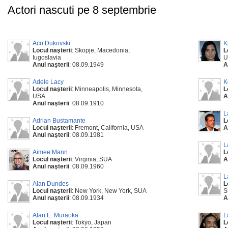
Actori nascuti pe 8 septembrie
Aco Dukovski
K
Locul naşterii
: Skopje, Macedonia,
L
Iugoslavia
U
Anul naşterii
: 08.09.1949
A
Adele Lacy
K
Locul naşterii
: Minneapolis, Minnesota,
L
USA
A
Anul naşterii
: 08.09.1910
L
Adrian Bustamante
L
Locul naşterii
: Fremont, California, USA
A
Anul naşterii
: 08.09.1981
L
Aimee Mann
L
Locul naşterii
: Virginia, SUA
A
Anul naşterii
: 08.09.1960
L
Alan Dundes
L
Locul naşterii
: New York, New York, SUA
S
Anul naşterii
: 08.09.1934
A
Alan E. Muraoka
L
Locul naşterii
: Tokyo, Japan
L