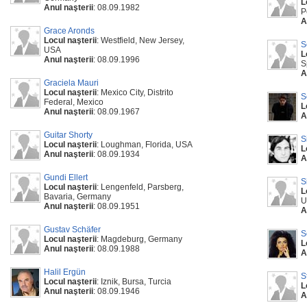
L
Anul naşterii
: 08.09.1982
P
A
Grace Aronds
Locul naşterii
: Westfield, New Jersey,
S
USA
L
Anul naşterii
: 08.09.1996
S
A
Graciela Mauri
Locul naşterii
: Mexico City, Distrito
S
Federal, Mexico
L
Anul naşterii
: 08.09.1967
A
Guitar Shorty
S
Locul naşterii
: Loughman, Florida, USA
L
Anul naşterii
: 08.09.1934
A
Gundi Ellert
S
Locul naşterii
: Lengenfeld, Parsberg,
L
Bavaria, Germany
U
Anul naşterii
: 08.09.1951
A
Gustav Schäfer
S
Locul naşterii
: Magdeburg, Germany
L
Anul naşterii
: 08.09.1988
A
Halil Ergün
S
Locul naşterii
: Iznik, Bursa, Turcia
L
Anul naşterii
: 08.09.1946
A