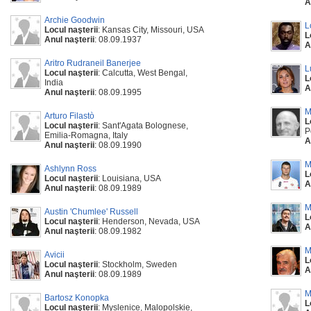
A
Archie Goodwin
L
Locul naşterii
: Kansas City, Missouri, USA
L
Anul naşterii
: 08.09.1937
A
Aritro Rudraneil Banerjee
L
Locul naşterii
: Calcutta, West Bengal,
L
India
A
Anul naşterii
: 08.09.1995
M
Arturo Filastò
L
Locul naşterii
: Sant'Agata Bolognese,
P
Emilia-Romagna, Italy
A
Anul naşterii
: 08.09.1990
M
Ashlynn Ross
L
Locul naşterii
: Louisiana, USA
A
Anul naşterii
: 08.09.1989
M
Austin 'Chumlee' Russell
L
Locul naşterii
: Henderson, Nevada, USA
A
Anul naşterii
: 08.09.1982
M
Avicii
L
Locul naşterii
: Stockholm, Sweden
A
Anul naşterii
: 08.09.1989
M
Bartosz Konopka
L
Locul naşterii
: Myslenice, Malopolskie,