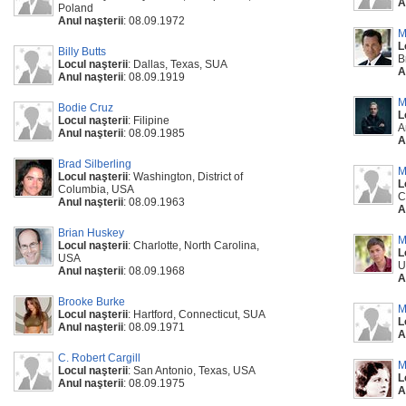
A
Poland
Anul naşterii
: 08.09.1972
M
L
Billy Butts
B
Locul naşterii
: Dallas, Texas, SUA
A
Anul naşterii
: 08.09.1919
M
Bodie Cruz
L
Locul naşterii
: Filipine
A
Anul naşterii
: 08.09.1985
A
Brad Silberling
M
Locul naşterii
: Washington, District of
L
Columbia, USA
C
Anul naşterii
: 08.09.1963
A
Brian Huskey
M
Locul naşterii
: Charlotte, North Carolina,
L
USA
U
Anul naşterii
: 08.09.1968
A
Brooke Burke
M
Locul naşterii
: Hartford, Connecticut, SUA
L
Anul naşterii
: 08.09.1971
A
C. Robert Cargill
M
Locul naşterii
: San Antonio, Texas, USA
L
Anul naşterii
: 08.09.1975
A