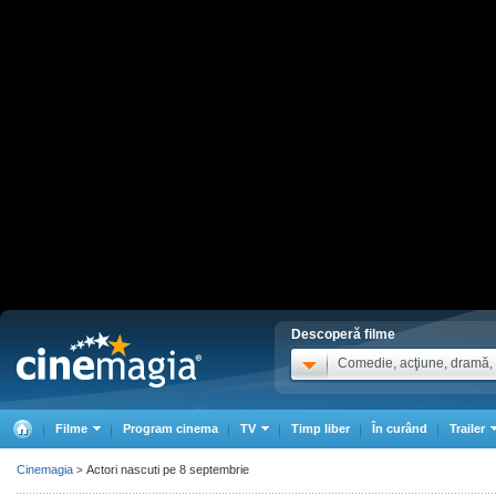
Descoperă filme
Comedie, acţiune, dramă, .
Filme
Program cinema
TV
Timp liber
În curând
Trailer
Cinemagia
Actori nascuti pe 8 septembrie
>