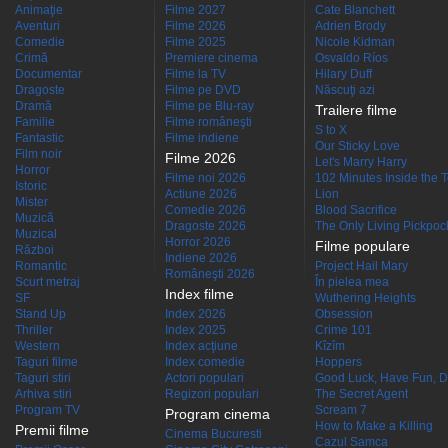
Animaţie
Filme 2027
Cate Blanchett
Aventuri
Filme 2026
Adrien Brody
Comedie
Filme 2025
Nicole Kidman
Crimă
Premiere cinema
Osvaldo Ríos
Documentar
Filme la TV
Hilary Duff
Dragoste
Filme pe DVD
Născuţi azi
Dramă
Filme pe Blu-ray
Trailere filme
Familie
Filme româneşti
S to X
Fantastic
Filme indiene
Our Sticky Love
Film noir
Filme 2026
Let's Marry Harry
Horror
Filme noi 2026
102 Minutes Inside the 
Istoric
Actiune 2026
Lion
Mister
Comedie 2026
Blood Sacrifice
Muzică
Dragoste 2026
The Only Living Pickpocke
Muzical
Horror 2026
Filme populare
Război
Indiene 2026
Romantic
Project Hail Mary
Româneşti 2026
Scurt metraj
În pielea mea
Index filme
SF
Wuthering Heights
Stand Up
Index 2026
Obsession
Thriller
Index 2025
Crime 101
Western
Index acţiune
Kîzîm
Taguri filme
Index comedie
Hoppers
Taguri stiri
Actori populari
Good Luck, Have Fun, D
Arhiva stiri
Regizori populari
The Secret Agent
Program TV
Scream 7
Program cinema
How to Make a Killing
Premii filme
Cinema Bucuresti
Cazul Samca