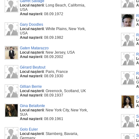
Garret Savage
L
Locul naşterii
: Long Beach, California,
A
USA
Anul naşterii
: 08.09.1972
R
L
Gary Doodles
A
Locul naşterii
: White Plains, New York,
USA
R
Anul naşterii
: 08.09.1982
L
A
Gaten Matarazzo
Locul naşterii
: New Jersey, USA
R
Anul naşterii
: 08.09.2002
L
A
Gérard Beytout
Locul naşterii
: Paris, France
R
Anul naşterii
: 08.09.1930
L
G
Gillian Berrie
A
Locul naşterii
: Greenock, Scotland, UK
Anul naşterii
: 08.09.1937
S
L
Gina Belafonte
A
Locul naşterii
: New York City, New York,
SUA
S
Anul naşterii
: 08.09.1961
L
A
Golo Euler
Locul naşterii
: Starnberg, Bavaria,
S
Germany