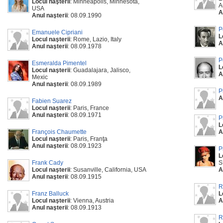
Locul naşterii
: Minneapolis, Minnesota,
A
USA
A
Anul naşterii
: 08.09.1990
P
Emanuele Cipriani
L
Locul naşterii
: Rome, Lazio, Italy
A
Anul naşterii
: 08.09.1978
P
Esmeralda Pimentel
L
Locul naşterii
: Guadalajara, Jalisco,
A
Mexic
Anul naşterii
: 08.09.1989
P
A
Fabien Suarez
Locul naşterii
: Paris, France
Anul naşterii
: 08.09.1971
P
L
François Chaumette
A
Locul naşterii
: Paris, Franţa
Anul naşterii
: 08.09.1923
P
L
Frank Cady
S
Locul naşterii
: Susanville, California, USA
A
Anul naşterii
: 08.09.1915
R
Franz Balluck
L
Locul naşterii
: Vienna, Austria
A
Anul naşterii
: 08.09.1913
R