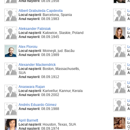
Anul naşterii
: 08.09.1958
A
Albert Grabuleda Capdevila
L
Locul naşterii
: Barcelona, Spania
L
Anul naşterii
: 08.09.1983
A
Aleksander Fabisiak
L
Locul naşterii
: Katowice, Slaskie, Poland
L
Anul naşterii
: 08.09.1945
A
Alex Floroiu
L
Locul naşterii
: Moineşti, jud. Bacău
L
Anul naşterii
: 08.09.1989
A
Alexander Mackendrick
L
Locul naşterii
: Boston, Massachusetts,
L
SUA
A
Anul naşterii
: 08.09.1912
L
Anaswara Rajan
L
Locul naşterii
: Karivellur, Kannur, Kerala
A
Anul naşterii
: 08.09.2002
L
Andrés Eduardo Gómez
L
Anul naşterii
: 08.09.1988
A
L
April Barnett
L
Locul naşterii
: Houston, Texas, SUA
Q
Anul naşterii
: 08.09.1974