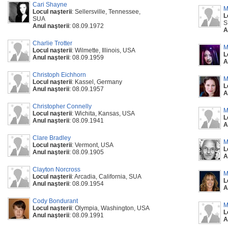
Cari Shayne
M
Locul naşterii
: Sellersville, Tennessee,
L
SUA
S
Anul naşterii
: 08.09.1972
A
Charlie Trotter
M
Locul naşterii
: Wilmette, Illinois, USA
L
Anul naşterii
: 08.09.1959
A
Christoph Eichhorn
M
Locul naşterii
: Kassel, Germany
L
Anul naşterii
: 08.09.1957
A
Christopher Connelly
M
Locul naşterii
: Wichita, Kansas, USA
L
Anul naşterii
: 08.09.1941
A
Clare Bradley
M
Locul naşterii
: Vermont, USA
L
Anul naşterii
: 08.09.1905
A
Clayton Norcross
M
Locul naşterii
: Arcadia, California, SUA
L
Anul naşterii
: 08.09.1954
A
Cody Bondurant
M
Locul naşterii
: Olympia, Washington, USA
L
Anul naşterii
: 08.09.1991
A