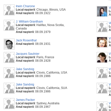
Irwin Charone
V
Locul naşterii
: Chicago, Illinois, USA
L
Anul naşterii
: 08.09.1922
A
J. William Grantham
V
Locul naşterii
: Halifax, Nova Scotia,
L
Canada
A
Anul naşterii
: 08.09.1979
V
Jack Rosenthal
L
Anul naşterii
: 08.09.1931
A
Jacques Saulnier
V
Locul naşterii
: Paris, France
L
Anul naşterii
: 08.09.1928
A
Jake Sandvig
V
Locul naşterii
: Clovis, California, USA
L
Anul naşterii
: 08.09.1986
A
Jake Sandvig
V
Locul naşterii
: Clovis, California, SUA
L
Anul naşterii
: 08.09.1986
U
A
James Packer
Locul naşterii
: Sydney, Australia
V
Anul naşterii
: 08.09.1967
L
[