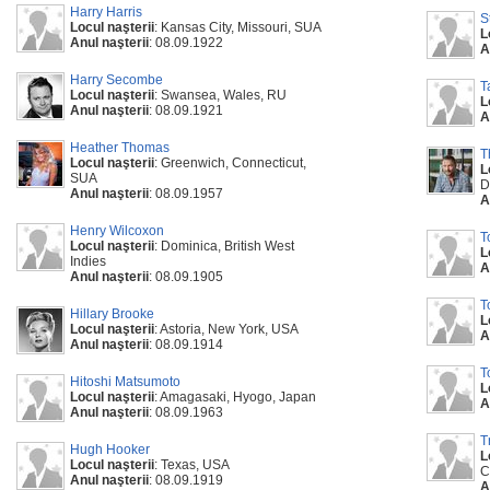
Harry Harris
S
Locul naşterii
: Kansas City, Missouri, SUA
L
Anul naşterii
: 08.09.1922
A
Harry Secombe
T
Locul naşterii
: Swansea, Wales, RU
L
Anul naşterii
: 08.09.1921
A
Heather Thomas
T
Locul naşterii
: Greenwich, Connecticut,
L
SUA
D
Anul naşterii
: 08.09.1957
A
Henry Wilcoxon
T
Locul naşterii
: Dominica, British West
L
Indies
A
Anul naşterii
: 08.09.1905
T
Hillary Brooke
L
Locul naşterii
: Astoria, New York, USA
A
Anul naşterii
: 08.09.1914
T
Hitoshi Matsumoto
L
Locul naşterii
: Amagasaki, Hyogo, Japan
A
Anul naşterii
: 08.09.1963
T
Hugh Hooker
L
Locul naşterii
: Texas, USA
C
Anul naşterii
: 08.09.1919
A