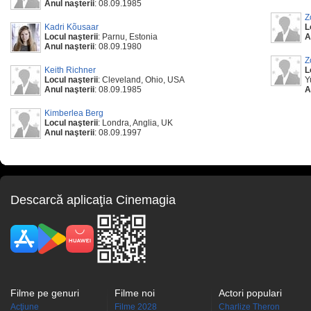
Anul naşterii
: 08.09.1985
Z
Kadri Kõusaar
L
Locul naşterii
: Parnu, Estonia
A
Anul naşterii
: 08.09.1980
Z
Keith Richner
L
Locul naşterii
: Cleveland, Ohio, USA
Y
Anul naşterii
: 08.09.1985
A
Kimberlea Berg
Locul naşterii
: Londra, Anglia, UK
Anul naşterii
: 08.09.1997
Descarcă aplicaţia Cinemagia
Filme pe genuri
Filme noi
Actori populari
Acţiune
Filme 2028
Charlize Theron