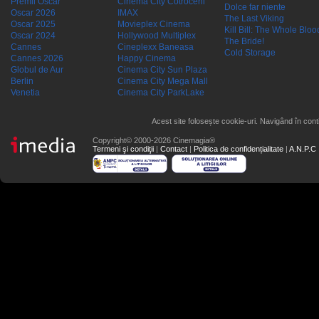
Premii Oscar
Cinema City Cotroceni
Dolce far niente
Oscar 2026
IMAX
The Last Viking
Oscar 2025
Movieplex Cinema
Kill Bill: The Whole Blood
Oscar 2024
Hollywood Multiplex
The Bride!
Cannes
Cineplexx Baneasa
Cold Storage
Cannes 2026
Happy Cinema
Globul de Aur
Cinema City Sun Plaza
Berlin
Cinema City Mega Mall
Venetia
Cinema City ParkLake
Acest site folosește cookie-uri. Navigând în conti
Copyright© 2000-2026 Cinemagia®
Termeni şi condiţii
|
Contact
|
Politica de confidențialitate
|
A.N.P.C