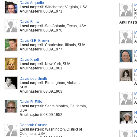
David Arquette
M
Locul naşterii
: Winchester, Virginia, USA
L
Anul naşterii
: 08.09.1971
R
F
David Bilow
Anul naşte
Locul naşterii
: San Antonio, Texas, USA
Anul naşterii
: 08.09.1978
M
L
David G.B. Brown
A
Locul naşterii
: Charleston, Illinois, SUA
Anul naşterii
: 08.09.1977
M
L
David Knell
A
Locul naşterii
: New York, SUA
Anul naşterii
: 08.09.1961
M
L
David Lee Smith
E
Locul naşterii
: Birmingham, Alabama,
A
SUA
Anul naşterii
: 08.09.1963
M
L
David R. Ellis
A
Locul naşterii
: Santa Monica, California,
USA
N
Anul naşterii
: 08.09.1952
L
A
Deborah Carson
Locul naşterii
: Washington, District of
N
Columbia, USA
L