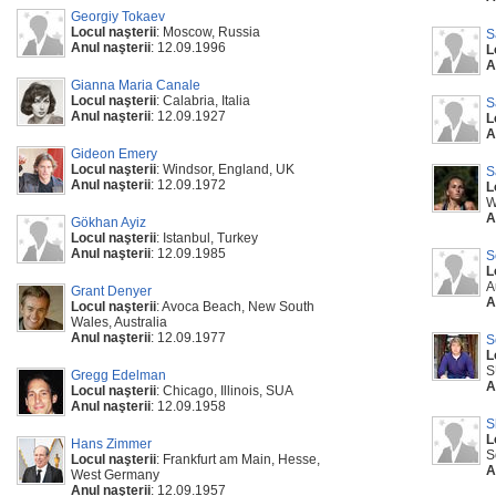
Georgiy Tokaev
Locul naşterii
: Moscow, Russia
S
Anul naşterii
: 12.09.1996
L
A
Gianna Maria Canale
Locul naşterii
: Calabria, Italia
S
Anul naşterii
: 12.09.1927
L
A
Gideon Emery
Locul naşterii
: Windsor, England, UK
S
Anul naşterii
: 12.09.1972
L
W
A
Gökhan Ayiz
Locul naşterii
: Istanbul, Turkey
Anul naşterii
: 12.09.1985
S
L
A
Grant Denyer
A
Locul naşterii
: Avoca Beach, New South
Wales, Australia
Anul naşterii
: 12.09.1977
S
L
S
Gregg Edelman
A
Locul naşterii
: Chicago, Illinois, SUA
Anul naşterii
: 12.09.1958
S
L
Hans Zimmer
S
Locul naşterii
: Frankfurt am Main, Hesse,
A
West Germany
Anul naşterii
: 12.09.1957