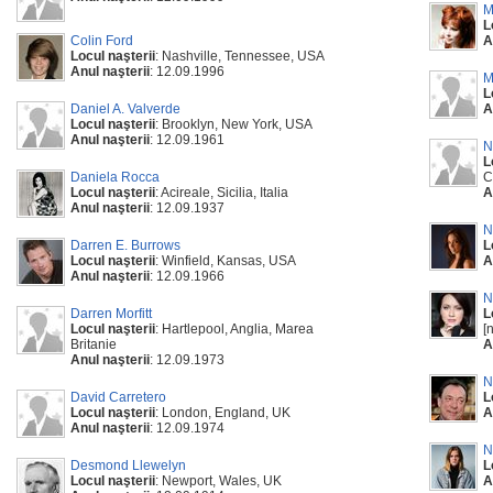
M
L
Colin Ford
A
Locul naşterii
: Nashville, Tennessee, USA
Anul naşterii
: 12.09.1996
M
L
Daniel A. Valverde
A
Locul naşterii
: Brooklyn, New York, USA
Anul naşterii
: 12.09.1961
N
L
Daniela Rocca
C
Locul naşterii
: Acireale, Sicilia, Italia
A
Anul naşterii
: 12.09.1937
N
Darren E. Burrows
L
Locul naşterii
: Winfield, Kansas, USA
A
Anul naşterii
: 12.09.1966
N
Darren Morfitt
L
Locul naşterii
: Hartlepool, Anglia, Marea
[
Britanie
A
Anul naşterii
: 12.09.1973
N
David Carretero
L
Locul naşterii
: London, England, UK
A
Anul naşterii
: 12.09.1974
N
Desmond Llewelyn
L
Locul naşterii
: Newport, Wales, UK
A