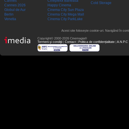
Cannes
Cineplexx Baneasa
Cold Storage
Cannes 2026
Happy Cinema
Globul de Aur
Cinema City Sun Plaza
Berlin
Cinema City Mega Mall
Venetia
Cinema City ParkLake
Acest site folosește cookie-uri. Navigând în conti
Copyright© 2000-2026 Cinemagia®
Termeni şi condiţii
|
Contact
|
Politica de confidențialitate
|
A.N.P.C