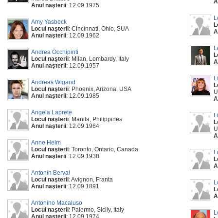
A
Anul naşterii
: 12.09.1975
L
Amy Yasbeck
L
Locul naşterii
: Cincinnati, Ohio, SUA
A
Anul naşterii
: 12.09.1962
L
Andrea Occhipinti
L
Locul naşterii
: Milan, Lombardy, Italy
A
Anul naşterii
: 12.09.1957
L
Andreas Wigand
L
Locul naşterii
: Phoenix, Arizona, USA
U
Anul naşterii
: 12.09.1985
A
Angela Laprete
L
Locul naşterii
: Manila, Philippines
L
Anul naşterii
: 12.09.1964
U
A
Anne Helm
Locul naşterii
: Toronto, Ontario, Canada
L
Anul naşterii
: 12.09.1938
L
A
Antonin Berval
Locul naşterii
: Avignon, Franta
L
Anul naşterii
: 12.09.1891
L
A
Antonino Macaluso
Locul naşterii
: Palermo, Sicily, Italy
L
Anul naşterii
: 12.09.1974