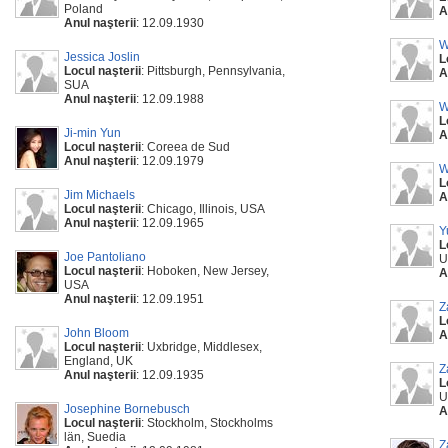
Poland
A
Anul naşterii
: 12.09.1930
W
Jessica Joslin
L
Locul naşterii
: Pittsburgh, Pennsylvania,
A
SUA
Anul naşterii
: 12.09.1988
W
L
Ji-min Yun
A
Locul naşterii
: Coreea de Sud
Anul naşterii
: 12.09.1979
W
L
Jim Michaels
A
Locul naşterii
: Chicago, Illinois, USA
Anul naşterii
: 12.09.1965
Y
L
Joe Pantoliano
U
Locul naşterii
: Hoboken, New Jersey,
A
USA
Anul naşterii
: 12.09.1951
Z
L
John Bloom
A
Locul naşterii
: Uxbridge, Middlesex,
England, UK
Z
Anul naşterii
: 12.09.1935
L
U
Josephine Bornebusch
A
Locul naşterii
: Stockholm, Stockholms
län, Suedia
Z