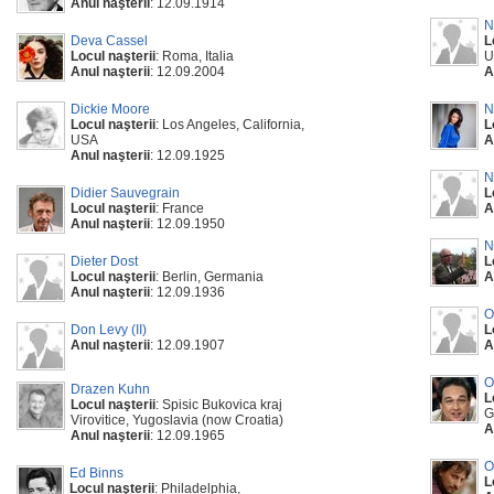
Anul naşterii
: 12.09.1914
N
Deva Cassel
L
Locul naşterii
: Roma, Italia
U
Anul naşterii
: 12.09.2004
A
Dickie Moore
N
Locul naşterii
: Los Angeles, California,
L
USA
A
Anul naşterii
: 12.09.1925
N
Didier Sauvegrain
L
Locul naşterii
: France
A
Anul naşterii
: 12.09.1950
N
Dieter Dost
L
Locul naşterii
: Berlin, Germania
A
Anul naşterii
: 12.09.1936
O
Don Levy (II)
L
Anul naşterii
: 12.09.1907
A
O
Drazen Kuhn
L
Locul naşterii
: Spisic Bukovica kraj
G
Virovitice, Yugoslavia (now Croatia)
A
Anul naşterii
: 12.09.1965
O
Ed Binns
L
Locul naşterii
: Philadelphia,