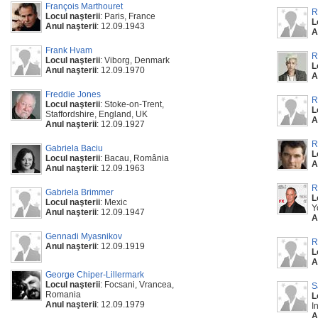
François Marthouret
R
Locul naşterii
: Paris, France
L
Anul naşterii
: 12.09.1943
A
Frank Hvam
Locul naşterii
: Viborg, Denmark
L
Anul naşterii
: 12.09.1970
A
Freddie Jones
R
Locul naşterii
: Stoke-on-Trent,
L
Staffordshire, England, UK
A
Anul naşterii
: 12.09.1927
R
Gabriela Baciu
L
Locul naşterii
: Bacau, România
A
Anul naşterii
: 12.09.1963
R
Gabriela Brimmer
L
Locul naşterii
: Mexic
Y
Anul naşterii
: 12.09.1947
A
Gennadi Myasnikov
R
Anul naşterii
: 12.09.1919
L
A
George Chiper-Lillermark
Locul naşterii
: Focsani, Vrancea,
S
Romania
L
Anul naşterii
: 12.09.1979
I
A