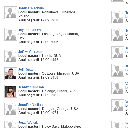
A
Janusz Wachala
Locul naşterii
: Poniatowa, Lubelskie,
T
Poland
L
Anul naşterii
: 12.09.1958
A
Jayden James
T
Locul naşterii
: Los Angeles, California,
L
USA
A
Anul naşterii
: 12.09.2006
T
Jeff McCracken
L
Locul naşterii
: Illinois, SUA
A
Anul naşterii
: 12.09.1952
T
Jeff Rector
L
Locul naşterii
: St. Louis, Missouri, USA
A
Anul naşterii
: 12.09.1958
V
Jennifer Hudson
L
Locul naşterii
: Chicago, Illinois, SUA
A
Anul naşterii
: 12.09.1981
W
Jennifer Nettles
L
Locul naşterii
: Douglas, Georgia, USA
B
Anul naşterii
: 12.09.1974
A
Jerzy Wójcik
W
Locul naşterii
: Nowy Sacz, Malopolskie,
L