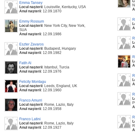
L
Emma Tansey
N
Locul naşterii
: Louisville, Kentucky, USA
A
Anul naşterii
: 12.09.1870
R
Emmy Rossum
L
Locul naşterii
: New York City, New York,
A
SUA
Anul naşterii
: 12.09.1986
R
L
Eszter Zavaros
A
Locul naşterii
: Budapest, Hungary
Anul naşterii
: 12.09.1982
R
L
Fatih Al
A
Locul naşterii
: Istanbul, Turcia
Anul naşterii
: 12.09.1976
R
L
Felicity Montagu
A
Locul naşterii
: Leeds, England, UK
Anul naşterii
: 12.09.1960
R
L
Franco Amurri
P
Locul naşterii
: Rome, Lazio, Italy
A
Anul naşterii
: 12.09.1958
R
Franco Latini
L
Locul naşterii
: Rome, Lazio, Italy
R
Anul naşterii
: 12.09.1927
A