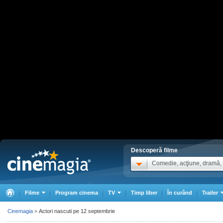
Descoperă filme
Comedie, acţiune, dramă, .
Filme
Program cinema
TV
Timp liber
În curând
Trailer
Cinemagia
Actori nascuti pe 12 septembrie
>