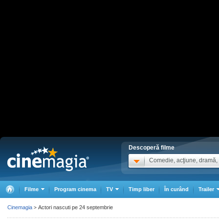
Descoperă filme
Comedie, acţiune, dramă, .
Filme
Program cinema
TV
Timp liber
În curând
Trailer
Cinemagia
Actori nascuti pe 24 septembrie
>