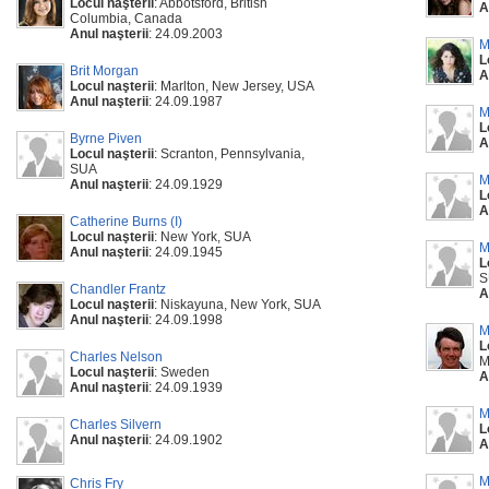
Locul naşterii
: Abbotsford, British
A
Columbia, Canada
Anul naşterii
: 24.09.2003
M
L
Brit Morgan
A
Locul naşterii
: Marlton, New Jersey, USA
Anul naşterii
: 24.09.1987
M
L
Byrne Piven
A
Locul naşterii
: Scranton, Pennsylvania,
SUA
M
Anul naşterii
: 24.09.1929
L
A
Catherine Burns (I)
Locul naşterii
: New York, SUA
M
Anul naşterii
: 24.09.1945
L
S
Chandler Frantz
A
Locul naşterii
: Niskayuna, New York, SUA
Anul naşterii
: 24.09.1998
M
L
Charles Nelson
M
Locul naşterii
: Sweden
A
Anul naşterii
: 24.09.1939
M
Charles Silvern
L
Anul naşterii
: 24.09.1902
A
M
Chris Fry