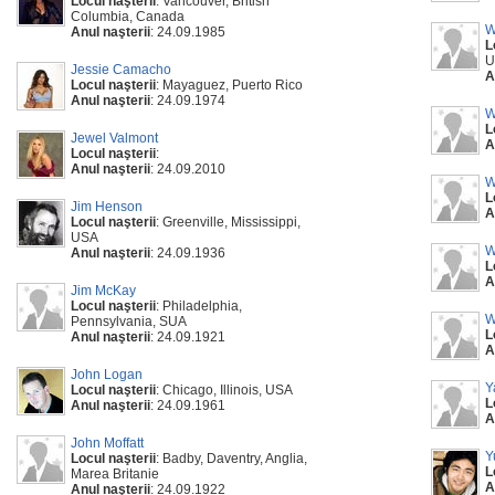
Locul naşterii
: Vancouver, British
Columbia, Canada
W
Anul naşterii
: 24.09.1985
L
U
Jessie Camacho
A
Locul naşterii
: Mayaguez, Puerto Rico
Anul naşterii
: 24.09.1974
W
L
Jewel Valmont
A
Locul naşterii
:
Anul naşterii
: 24.09.2010
W
L
Jim Henson
A
Locul naşterii
: Greenville, Mississippi,
USA
W
Anul naşterii
: 24.09.1936
L
A
Jim McKay
Locul naşterii
: Philadelphia,
W
Pennsylvania, SUA
L
Anul naşterii
: 24.09.1921
A
John Logan
Y
Locul naşterii
: Chicago, Illinois, USA
L
Anul naşterii
: 24.09.1961
A
John Moffatt
Y
Locul naşterii
: Badby, Daventry, Anglia,
L
Marea Britanie
A
Anul naşterii
: 24.09.1922