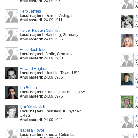
Anul naşterii
: 24.09.1951
L
A
Herb Jeffries
Locul naşterii
: Detroit, Michigan
S
Anul naşterii
: 24.09.1911
L
A
Holger Karsten Schmidt
Locul naşterii
: Hamburg, Germany
S
Anul naşterii
: 24.09.1965
L
A
Horst Sachtleben
Locul naşterii
: Berlin, Germany
S
Anul naşterii
: 24.09.1930
L
A
Howard Hughes
Locul naşterii
: Humble, Texas, USA
S
Anul naşterii
: 24.09.1905
L
U
A
Ian Bohen
Locul naşterii
: Carmel, California, USA
Anul naşterii
: 24.09.1976
S
L
A
Igor Yasulovich
Locul naşterii
: Reinsfeld, Kujbyshev,
URSS
S
Anul naşterii
: 24.09.1941
L
A
Isabella Hoyos
Locul naşterii
: Bogota, Colombia
S