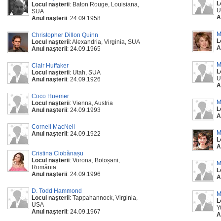
L
Locul naşterii
: Baton Rouge, Louisiana,
U
SUA
A
Anul naşterii
: 24.09.1958
M
Christopher Dillon Quinn
L
Locul naşterii
: Alexandria, Virginia, SUA
A
Anul naşterii
: 24.09.1965
M
Clair Huffaker
L
Locul naşterii
: Utah, SUA
U
Anul naşterii
: 24.09.1926
A
Coco Huemer
M
Locul naşterii
: Vienna, Austria
L
Anul naşterii
: 24.09.1993
A
Cornell MacNeil
M
Anul naşterii
: 24.09.1922
L
A
Cristina Ciobănașu
Locul naşterii
: Vorona, Botoșani,
M
România
L
Anul naşterii
: 24.09.1996
A
D. Todd Hammond
M
Locul naşterii
: Tappahannock, Virginia,
L
USA
Y
Anul naşterii
: 24.09.1967
A