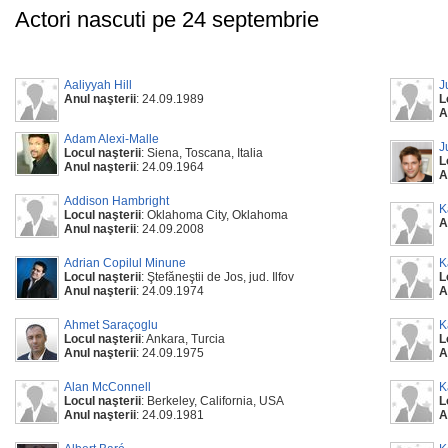
Actori nascuti pe 24 septembrie
Aaliyyah Hill
J
Anul naşterii
: 24.09.1989
L
A
Adam Alexi-Malle
J
Locul naşterii
: Siena, Toscana, Italia
L
Anul naşterii
: 24.09.1964
A
Addison Hambright
K
Locul naşterii
: Oklahoma City, Oklahoma
A
Anul naşterii
: 24.09.2008
Adrian Copilul Minune
K
Locul naşterii
: Ştefăneştii de Jos, jud. Ilfov
L
Anul naşterii
: 24.09.1974
A
Ahmet Saraçoglu
K
Locul naşterii
: Ankara, Turcia
L
Anul naşterii
: 24.09.1975
A
Alan McConnell
K
Locul naşterii
: Berkeley, California, USA
L
Anul naşterii
: 24.09.1981
A