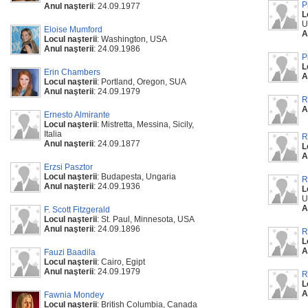
P
Anul naşterii
: 24.09.1977
L
U
Eloise Mumford
A
Locul naşterii
: Washington, USA
Anul naşterii
: 24.09.1986
P
L
Erin Chambers
A
Locul naşterii
: Portland, Oregon, SUA
Anul naşterii
: 24.09.1979
R
A
Ernesto Almirante
Locul naşterii
: Mistretta, Messina, Sicily,
Italia
R
Anul naşterii
: 24.09.1877
L
A
Erzsi Pasztor
Locul naşterii
: Budapesta, Ungaria
R
Anul naşterii
: 24.09.1936
L
U
A
F. Scott Fitzgerald
Locul naşterii
: St. Paul, Minnesota, USA
Anul naşterii
: 24.09.1896
R
L
A
Fauzi Baadila
Locul naşterii
: Cairo, Egipt
Anul naşterii
: 24.09.1979
R
L
A
Fawnia Mondey
Locul naşterii
: British Columbia, Canada