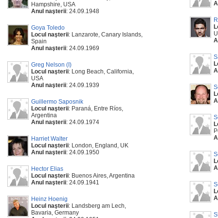
A
Hampshire, USA
Anul naşterii
: 24.09.1948
R
L
Goya Toledo
U
Locul naşterii
: Lanzarote, Canary Islands,
A
Spain
Anul naşterii
: 24.09.1969
S
L
Greg Nelson (I)
A
Locul naşterii
: Long Beach, California,
USA
Anul naşterii
: 24.09.1939
S
L
A
Guillermo Saposnik
Locul naşterii
: Paraná, Entre Ríos,
Argentina
S
Anul naşterii
: 24.09.1974
L
P
A
Harriet Walter
Locul naşterii
: London, England, UK
Anul naşterii
: 24.09.1950
S
L
A
Hector Elias
Locul naşterii
: Buenos Aires, Argentina
Anul naşterii
: 24.09.1941
S
L
A
Heinz Hoenig
Locul naşterii
: Landsberg am Lech,
Bavaria, Germany
S