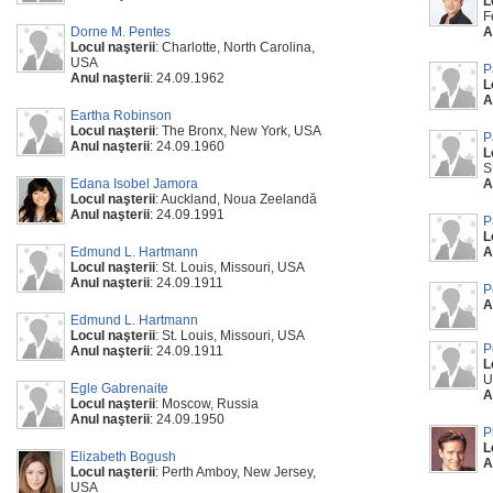
L
F
Dorne M. Pentes
A
Locul naşterii
: Charlotte, North Carolina,
USA
P
Anul naşterii
: 24.09.1962
L
A
Eartha Robinson
Locul naşterii
: The Bronx, New York, USA
P
Anul naşterii
: 24.09.1960
L
S
Edana Isobel Jamora
A
Locul naşterii
: Auckland, Noua Zeelandă
Anul naşterii
: 24.09.1991
P
L
Edmund L. Hartmann
A
Locul naşterii
: St. Louis, Missouri, USA
Anul naşterii
: 24.09.1911
P
A
Edmund L. Hartmann
Locul naşterii
: St. Louis, Missouri, USA
P
Anul naşterii
: 24.09.1911
L
U
Egle Gabrenaite
A
Locul naşterii
: Moscow, Russia
Anul naşterii
: 24.09.1950
P
L
Elizabeth Bogush
A
Locul naşterii
: Perth Amboy, New Jersey,
USA