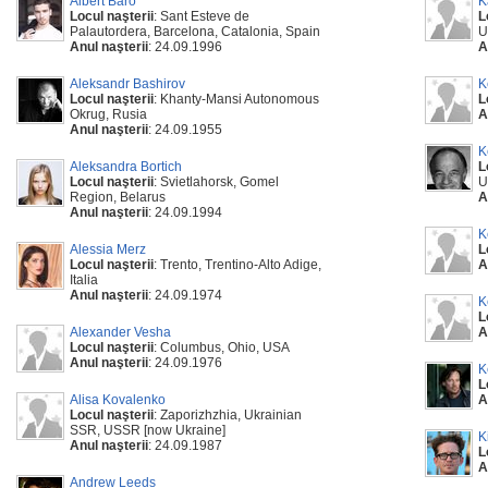
Albert Baró
K
Locul naşterii
: Sant Esteve de
L
Palautordera, Barcelona, Catalonia, Spain
U
Anul naşterii
: 24.09.1996
A
Aleksandr Bashirov
K
Locul naşterii
: Khanty-Mansi Autonomous
L
Okrug, Rusia
A
Anul naşterii
: 24.09.1955
K
Aleksandra Bortich
L
Locul naşterii
: Svietlahorsk, Gomel
U
Region, Belarus
A
Anul naşterii
: 24.09.1994
K
Alessia Merz
L
Locul naşterii
: Trento, Trentino-Alto Adige,
A
Italia
Anul naşterii
: 24.09.1974
K
L
Alexander Vesha
A
Locul naşterii
: Columbus, Ohio, USA
Anul naşterii
: 24.09.1976
K
L
Alisa Kovalenko
A
Locul naşterii
: Zaporizhzhia, Ukrainian
SSR, USSR [now Ukraine]
K
Anul naşterii
: 24.09.1987
L
A
Andrew Leeds