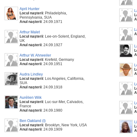
April Hunter
L
Locul naşterii
: Philadelphia,
L
Pennsylvania, SUA
A
Anul naşterii
: 24.09.1971
L
Arthur Malet
A
Locul naşterii
: Lee-on-Solent, England,
UK
Anul naşterii
: 24.09.1927
L
L
A
Arthur W. Ahrweiler
Locul naşterii
: Krefeld, Germany
Anul naşterii
: 24.09.1951
L
L
A
Audra Lindley
Locul naşterii
: Los Angeles, California,
SUA
L
Anul naşterii
: 24.09.1918
L
A
Aurélien Wiik
Locul naşterii
: Luc-sur-Mer, Calvados,
L
France
L
Anul naşterii
: 24.09.1980
A
Ben Oakland (I)
L
Locul naşterii
: Brooklyn, New York, USA
L
Anul naşterii
: 24.09.1909
A