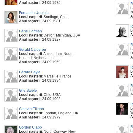
Anul naşterii
: 24.09.1975
R
L
N
Fernanda Urrejola
A
Locul naşterii
: Santiago, Chile
Anul naşterii
: 24.09.1981
R
L
Gene Corman
A
Locul naşterii
: Detroit, Michigan, USA
Anul naşterii
: 24.09.1927
R
L
Gérald Calderon
U
Locul naşterii
: Amsterdam, Noord-
A
Holland, Netherlands
Anul naşterii
: 24.09.1969
R
L
Gérard Bayle
A
Locul naşterii
: Marseille, France
Anul naşterii
: 24.09.1934
R
L
Gile Steele
A
Locul naşterii
: Ohio, USA
Anul naşterii
: 24.09.1908
R
L
Ginevra Elkann
W
Locul naşterii
: London, England, UK
A
Anul naşterii
: 24.09.1979
R
Gordon Clapp
L
Locul naşterii
: North Conway, New