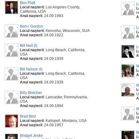
Ben Platt
L
Locul naşterii
: Los Angeles County,
L
California, USA
H
Anul naşterii
: 24.09.1993
A
Bert I. Gordon
L
Locul naşterii
: Kenosha, Wisconsin, SUA
L
Anul naşterii
: 24.09.1922
A
Bill Neil (I)
L
Locul naşterii
: Long Beach, California,
L
USA
A
Anul naşterii
: 24.09.1939
M
Bill Nelson (I)
L
Locul naşterii
: Long Beach, California,
A
USA
Anul naşterii
: 24.09.1939
M
L
Billy Bletcher
U
Locul naşterii
: Lancaster, Pennsylvania,
A
USA
Anul naşterii
: 24.09.1894
M
L
Brad Bird
M
Locul naşterii
: Kalispell, Montana, USA
A
Anul naşterii
: 24.09.1957
M
Bridget Jeske
L