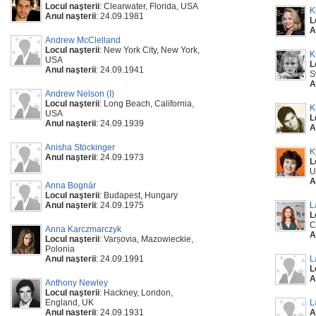
Locul naşterii
: Clearwater, Florida, USA
K
Anul naşterii
: 24.09.1981
L
A
Andrew McClelland
Locul naşterii
: New York City, New York,
K
USA
L
Anul naşterii
: 24.09.1941
S
A
Andrew Nelson (I)
Locul naşterii
: Long Beach, California,
K
USA
L
Anul naşterii
: 24.09.1939
A
Anisha Stöckinger
K
Anul naşterii
: 24.09.1973
L
U
A
Anna Bognár
Locul naşterii
: Budapest, Hungary
Anul naşterii
: 24.09.1975
L
L
C
Anna Karczmarczyk
A
Locul naşterii
: Varșovia, Mazowieckie,
Polonia
Anul naşterii
: 24.09.1991
L
L
A
Anthony Newley
Locul naşterii
: Hackney, London,
England, UK
L
Anul naşterii
: 24.09.1931
A