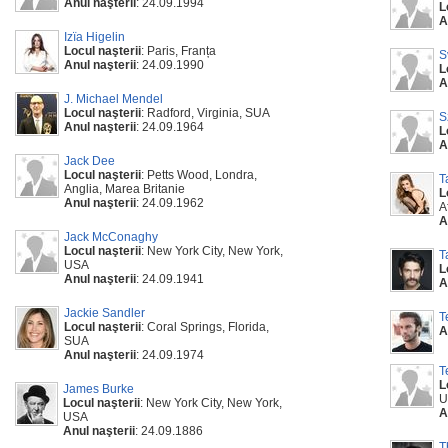
Anul naşterii
: 24.09.1994
L
A
Izïa Higelin
Locul naşterii
: Paris, Franța
S
Anul naşterii
: 24.09.1990
L
A
J. Michael Mendel
Locul naşterii
: Radford, Virginia, SUA
S
Anul naşterii
: 24.09.1964
L
A
Jack Dee
Locul naşterii
: Petts Wood, Londra,
T
Anglia, Marea Britanie
L
Anul naşterii
: 24.09.1962
A
A
Jack McConaghy
Locul naşterii
: New York City, New York,
T
USA
L
Anul naşterii
: 24.09.1941
A
Jackie Sandler
T
Locul naşterii
: Coral Springs, Florida,
A
SUA
Anul naşterii
: 24.09.1974
T
L
James Burke
U
Locul naşterii
: New York City, New York,
A
USA
Anul naşterii
: 24.09.1886
T