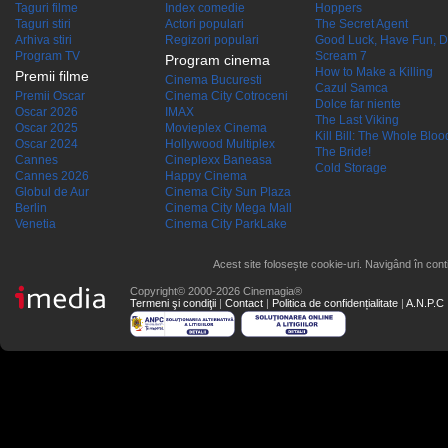
Taguri filme
Index comedie
Hoppers
Taguri stiri
Actori populari
The Secret Agent
Arhiva stiri
Regizori populari
Good Luck, Have Fun, D
Program TV
Scream 7
Program cinema
How to Make a Killing
Premii filme
Cinema Bucuresti
Cazul Samca
Premii Oscar
Cinema City Cotroceni
Dolce far niente
Oscar 2026
IMAX
The Last Viking
Oscar 2025
Movieplex Cinema
Kill Bill: The Whole Blood
Oscar 2024
Hollywood Multiplex
The Bride!
Cannes
Cineplexx Baneasa
Cold Storage
Cannes 2026
Happy Cinema
Globul de Aur
Cinema City Sun Plaza
Berlin
Cinema City Mega Mall
Venetia
Cinema City ParkLake
Acest site folosește cookie-uri. Navigând în conti
Copyright© 2000-2026 Cinemagia®
Termeni şi condiţii
|
Contact
|
Politica de confidențialitate
|
A.N.P.C