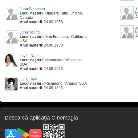
Y
John Sampson
L
Locul naşterii
: Niagara Falls, Ontario,
A
Canada
Anul naşterii
: 24.09.1958
Z
L
John Young
A
Locul naşterii
: San Francisco, California,
USA
Anul naşterii
: 24.09.1930
Joyful Drake
Locul naşterii
: Milwaukee, Wisconsin,
SUA
Anul naşterii
: 24.09.1976
Julia Faye
Locul naşterii
: Richmond, Virginia, SUA
Anul naşterii
: 24.09.1893
Descarcă aplicaţia Cinemagia