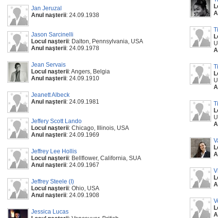
L
Jan Jeruzal
A
Anul naşterii
: 24.09.1938
T
Jason Sarcinelli
L
Locul naşterii
: Dalton, Pennsylvania, USA
U
Anul naşterii
: 24.09.1978
A
Jean Servais
T
Locul naşterii
: Angers, Belgia
L
Anul naşterii
: 24.09.1910
U
A
Jeanett Albeck
Anul naşterii
: 24.09.1981
T
L
U
Jeffery Scott Lando
A
Locul naşterii
: Chicago, Illinois, USA
Anul naşterii
: 24.09.1969
V
L
Jeffrey Lee Hollis
A
Locul naşterii
: Bellflower, California, SUA
Anul naşterii
: 24.09.1967
V
L
Jeffrey Steele (I)
A
Locul naşterii
: Ohio, USA
Anul naşterii
: 24.09.1908
V
L
Jessica Lucas
A