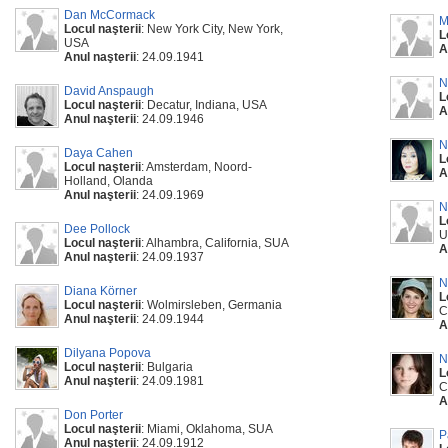
Dan McCormack
M
Locul naşterii
: New York City, New York,
L
USA
A
Anul naşterii
: 24.09.1941
N
David Anspaugh
L
Locul naşterii
: Decatur, Indiana, USA
A
Anul naşterii
: 24.09.1946
N
Daya Cahen
L
Locul naşterii
: Amsterdam, Noord-
A
Holland, Olanda
Anul naşterii
: 24.09.1969
N
L
Dee Pollock
U
Locul naşterii
: Alhambra, California, SUA
A
Anul naşterii
: 24.09.1937
N
Diana Körner
L
Locul naşterii
: Wolmirsleben, Germania
C
Anul naşterii
: 24.09.1944
A
Dilyana Popova
N
Locul naşterii
: Bulgaria
L
Anul naşterii
: 24.09.1981
C
A
Don Porter
Locul naşterii
: Miami, Oklahoma, SUA
P
Anul naşterii
: 24.09.1912