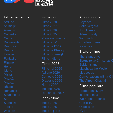
Filme pe genuri
Filme noi
Actori populari
Acţiune
Filme 2028
Beyoncé
Animaţie
Filme 2027
Sofía Vergara
Aventuri
Filme 2026
Tom Hanks
Comedie
Filme 2025
Adrien Brody
Crimă
Premiere cinema
Will Smith
Documentar
Filme la TV
Charlize Theron
Dragoste
Filme pe DVD
Născuţi azi
Dramă
Filme pe Blu-ray
Trailere filme
Familie
Filme româneşti
The Stunt Driver
Fantastic
Filme indiene
Ebenezer: A Christmas C
Film noir
Filme 2026
Spider Island
Horror
Filme noi 2026
Matchbox the Movie
Istoric
Actiune 2026
Mousetrap
Mister
Comedie 2026
Conversations with a Kille
Muzică
Dragoste 2026
The Airport Chaplain
Muzical
Horror 2026
Filme populare
Război
Indiene 2026
Romantic
Project Hail Mary
Româneşti 2026
Scurt metraj
În pielea mea
Index filme
SF
Wuthering Heights
Stand Up
Index 2026
Crime 101
Thriller
Index 2025
Obsession
Western
Index acţiune
Kîzîm