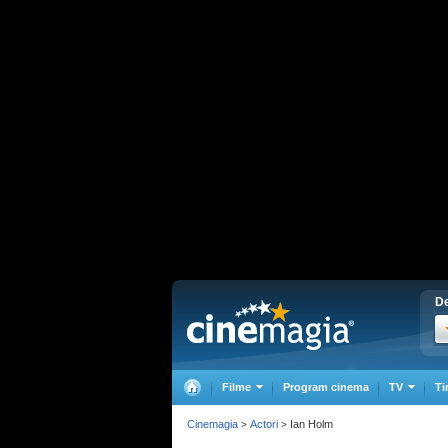
De
Filme
Program cinema
TV
Ti
Cinemagia
Actori
Ian Holm
>
>