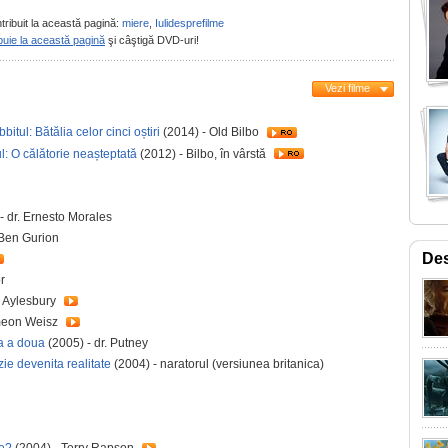
tribuit la această pagină:
miere
,
Iulidesprefilme
buie la această pagină
şi câştigă DVD-uri!
Vezi filme
itul: Bătălia celor cinci oștiri
(2014) - Old Bilbo
: O călătorie neașteptată
(2012) - Bilbo, în vârstă
- dr. Ernesto Morales
 Ben Gurion
Des
r
 Aylesbury
meon Weisz
ta a doua
(2005) - dr. Putney
ie devenita realitate
(2004) - naratorul (versiunea britanica)
ne?
(2004) - Terry Rapson