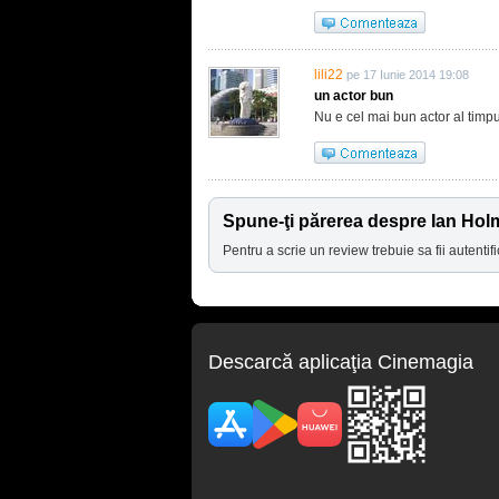
lili22
pe 17 Iunie 2014 19:08
un actor bun
Nu e cel mai bun actor al timpul
Spune-ţi părerea despre Ian Hol
Pentru a scrie un review trebuie sa fii autentifi
Descarcă aplicaţia Cinemagia