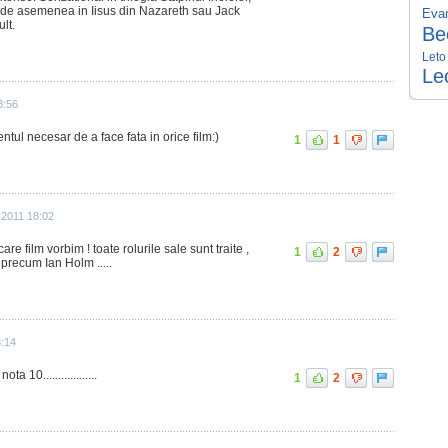
, de asemenea in Iisus din Nazareth sau Jack
Evan
lt.
Be
Leto
Le
3:56
ntul necesar de a face fata in orice film:)
1
1
 2011 18:02
are film vorbim ! toate rolurile sale sunt traite ,
1
2
i precum Ian Holm .....
3:14
ota 10..................
1
2