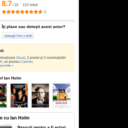
8.7
/
10
122
voturi
Îţi place sau deteşti acest actor?
Adaugă-l într-o listă!
ii
minalizare
Oscar
, 2 premii şi 2 nominalizări
TA
, un premiu
Cannes
premiile »
of Ian Holm
te cu Ian Holm
Nascuti pentru a fi actori