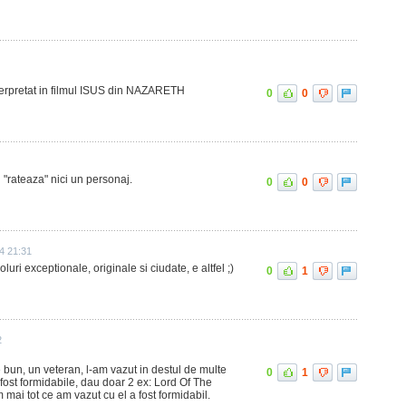
interpretat in filmul ISUS din NAZARETH
0
0
 "rateaza" nici un personaj.
0
0
4 21:31
oluri exceptionale, originale si ciudate, e altfel ;)
0
1
2
e bun, un veteran, l-am vazut in destul de multe
0
1
 fost formidabile, dau doar 2 ex: Lord Of The
 mai tot ce am vazut cu el a fost formidabil.