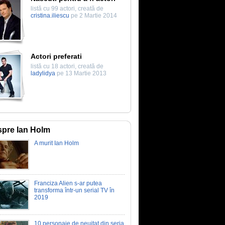
listă cu 99 actori, creată de
cristina.iliescu
pe 2 Martie 2014
Actori preferati
listă cu 18 actori, creată de
ladylidya
pe 13 Martie 2013
pre Ian Holm
A murit Ian Holm
Franciza Alien s-ar putea
transforma într-un serial TV în
2019
10 personaje de neuitat din seria