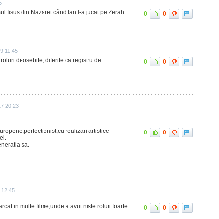
5
lmul Iisus din Nazaret când Ian l-a jucat pe Zerah
0
0
9 11:45
roluri deosebite, diferite ca registru de
0
0
17 20:23
uropene,perfectionist,cu realizari artistice
0
0
ei.
generatia sa.
 12:45
rcat in multe filme,unde a avut niste roluri foarte
0
0