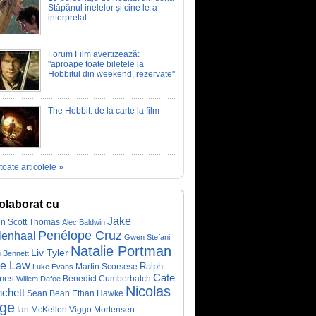
Stăpânul inelelor și cine le-a
interpretat
Forum Film avertizează:
"aproape toate biletele la
Hobbitul din weekend, rezervate"
The Hobbit: de la carte la film
toate articolele »
olaborat cu
Jake
tin Scott Thomas
Alec Baldwin
Penélope Cruz
lenhaal
Gwen Stefani
Natalie Portman
Liv Tyler
 Bennett
e Law
Ralph
Martin Scorsese
Luke Evans
Cate
nnes
Willem Dafoe
Benedict Cumberbatch
Nicolas
nchett
Ethan Hawke
Sean Bean
ge
Ian McKellen
Viggo Mortensen