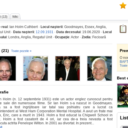
i (13)
Wiki
 real
: Ian Holm Cuthbert ·
Locul naşterii
: Goodmayes, Essex, Anglia,
ul Unit ·
Data naşterii
:
12.09.1931
·
Data decesului
: 19.06.2020 ·
Locul
ului
: Londra, Anglia, Regatul Unit ·
Ocupaţie
: Actor ·
Zodia
: Fecioară
 (21)
Prem
Toate pozele »
O no
BAF
Toate 
Best 
rafie
an Holm (n. 12 septembrie 1931) este un actor englez cunoscut pentru
ile sale din numeroase filme. Sir Ian Holm s-a nascut in Goodmayes.
sa a fost ingrijitoare iar tatal sau psihiatru care a lucrat ca
intendent al West Ham Corporation Mental Hospital. A avut un frate mai
n, Eric, care a murit in 1943. Holm a fost educat la Chigwell School in
Lis
. Holm a fost casatorit de 4 ori, iar cea de-a treia nevasta a fost
uta actrita Penelope Wilton. In 2001 au divortat. In prezent...
lt