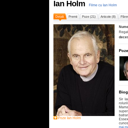
Ian Holm
Filme cu Ian Holm
Detalii
Premii
Poze (21)
Articole (8)
Părer
Nume
Regat
deces
Poze
Biog
Sir I
rolur
Mama 
super
batra
Poze Ian Holm
Essex
cunosc
mai mu