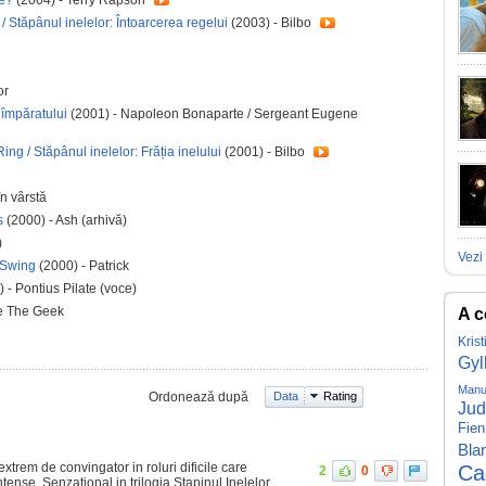
/ Stăpânul inelelor: Întoarcerea regelui
(2003) - Bilbo
or
 împăratului
(2001) - Napoleon Bonaparte / Sergeant Eugene
ng / Stăpânul inelelor: Frăția inelului
(2001) - Bilbo
în vârstă
rs
(2000) - Ash (arhivă)
)
Vezi 
 Swing
(2000) - Patrick
 - Pontius Pilate (voce)
e The Geek
A c
Kris
Gyl
Manu
Ordonează după
Data
Rating
Jud
Fie
Bla
xtrem de convingator in roluri dificile care
Ca
2
0
intense. Senzational in trilogia Stapinul Inelelor,