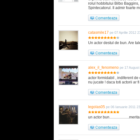
rolul hobbitului Bilbo Baggins
Spintecatorul. Il admir foarte mu
catasmile17
pe 07 Aprilie 2012 2
Un actor destul de bun. Are tale
alex_il_fenomeno
pe 17 August
actor formidabil , indiferent de c
nu jucate ! daca toti actorii ar f
legolas05
pe 06 Ianuarie 2011 2
un actor bun.....................merita n