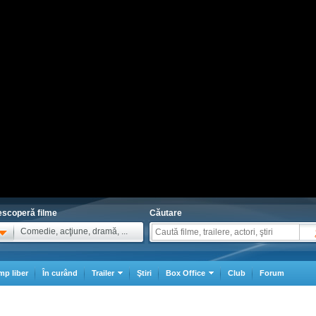
scoperă filme
Căutare
Comedie, acţiune, dramă, ...
mp liber
În curând
Trailer
Ştiri
Box Office
Club
Forum