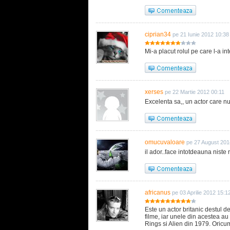
ciprian34
pe 21 Iunie 2012 10:38
Mi-a placut rolul pe care l-a 
xerses
pe 22 Martie 2012 00:11
Excelenta sa,, un actor care nu
omucuvaloare
pe 27 August 201
il ador..face intotdeauna niste r
africanus
pe 03 Aprilie 2012 15:1
Este un actor britanic destul d
filme, iar unele din acestea au
Rings si Alien din 1979. Oricum