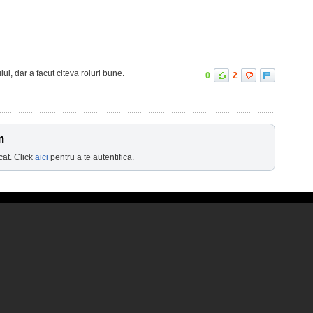
ui, dar a facut citeva roluri bune.
0
2
m
cat. Click
aici
pentru a te autentifica.