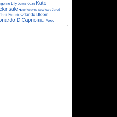
Kate
geline Lilly
Dennis Quaid
ckinsale
Jared
Hugo Weaving
Sela Ward
Orlando Bloom
Tanit Phoenix
onardo DiCaprio
Elijah Wood