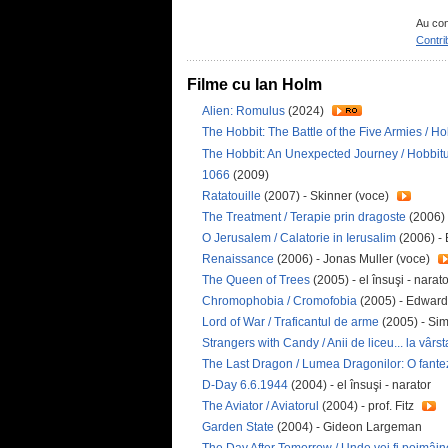
Au con
Contri
Filme cu Ian Holm
Alien: Romulus
(2024)
The Hobbit: The Battle of the Five Armies / Hobb
The Hobbit: An Unexpected Journey / Hobbitul
1066
(2009)
Ratatouille
(2007) - Skinner (voce)
The Treatment / Terapie prin dragoste
(2006) 
O Jerusalem / Calatorie in Ierusalim
(2006) -
Renaissance
(2006) - Jonas Muller (voce)
The Queen of Trees
(2005) - el însuşi - narato
Chromophobia / Cromofobia
(2005) - Edward
Lord of War / Traficantul de arme
(2005) - Si
Strangers with Candy / Anii de liceu... la vârs
The Last Dragon / Lumea Dragonilor: O fantez
D-Day 6.6.1944
(2004) - el însuşi - narator
The Aviator / Aviatorul
(2004) - prof. Fitz
Garden State
(2004) - Gideon Largeman
The Day After Tomorrow / Unde vei fi poimâi