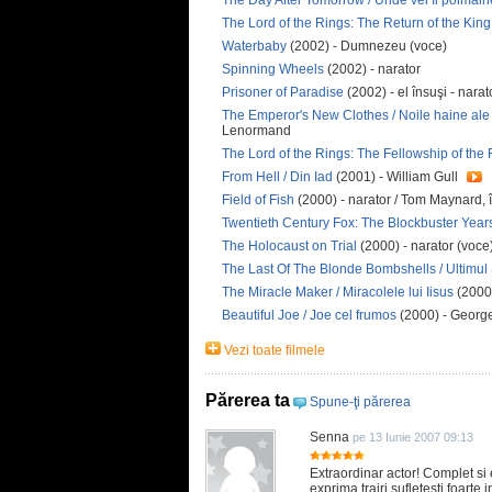
The Lord of the Rings: The Return of the King 
Waterbaby
(2002) - Dumnezeu (voce)
Spinning Wheels
(2002) - narator
Prisoner of Paradise
(2002) - el însuşi - narat
The Emperor's New Clothes / Noile haine ale
Lenormand
The Lord of the Rings: The Fellowship of the Ri
From Hell / Din Iad
(2001) - William Gull
Field of Fish
(2000) - narator / Tom Maynard, 
Twentieth Century Fox: The Blockbuster Yea
The Holocaust on Trial
(2000) - narator (voce
The Last Of The Blonde Bombshells / Ultimul
The Miracle Maker / Miracolele lui Iisus
(2000)
Beautiful Joe / Joe cel frumos
(2000) - Georg
Vezi toate filmele
Părerea ta
Spune-ţi părerea
Senna
pe 13 Iunie 2007 09:13
Extraordinar actor! Complet si e
exprima trairi sufletesti foarte 