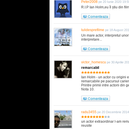
Peter2008
pe 20 Iunie 2020 19:5
R.I.P Ian Holm,eu îl știu din fi
Iulidesprefilme
pe 18 August 201
Un mare actor, interpretul unor 
interpretare...
victor_homescu
pe 30 Aprilie 20
remarcabil
Ian Holm - un actor cu origini e
remarcabile pe pacursul carier
Printre primii intre actorii din 
Nota 10.
radu3455
pe 20 Decembrie 2014
un actor extraordinar l-am rema
reusite