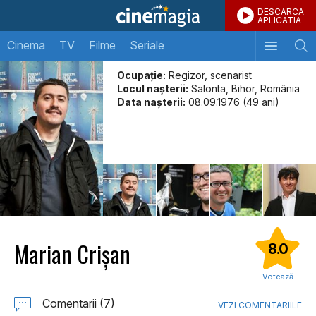
DESCARCA
APLICATIA
Cinema
TV
Filme
Seriale
Ocupație:
Regizor, scenarist
Locul naşterii:
Salonta, Bihor, România
Data naşterii:
08.09.1976 (49 ani)
Marian Crișan
8.0
Votează
Comentarii (7)
VEZI COMENTARIILE