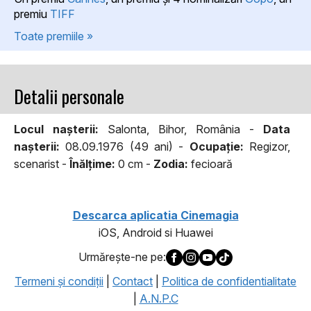
premiu
TIFF
Toate premiile »
Detalii personale
Locul naşterii:
Salonta, Bihor, România -
Data
naşterii:
08.09.1976 (49 ani) -
Ocupaţie:
Regizor,
scenarist -
Înălţime:
0 cm -
Zodia:
fecioară
Descarca aplicatia Cinemagia
iOS, Android si Huawei
Urmăreşte-ne pe:
Termeni şi condiţii
|
Contact
|
Politica de confidentialitate
|
A.N.P.C