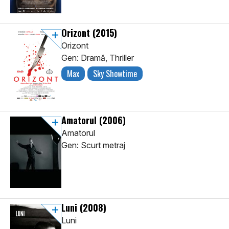
Orizont
(2015)
Orizont
Gen: Dramă, Thriller
Max
Sky Showtime
Amatorul
(2006)
Amatorul
Gen: Scurt metraj
Luni
(2008)
Luni