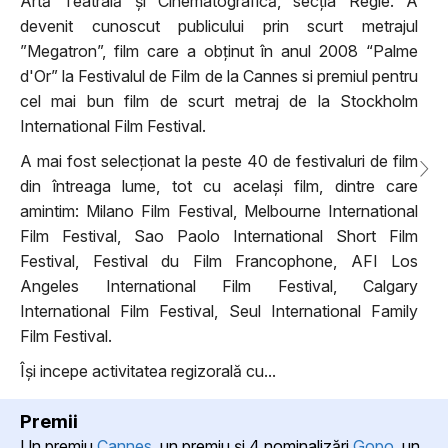
Artă Teatrală și Cinematografică, secția Regie. A
devenit cunoscut publicului prin scurt metrajul
”Megatron”, film care a obținut în anul 2008 “Palme
d'Or” la Festivalul de Film de la Cannes si premiul pentru
cel mai bun film de scurt metraj de la Stockholm
International Film Festival.
A mai fost selecționat la peste 40 de festivaluri de film
din întreaga lume, tot cu același film, dintre care
amintim: Milano Film Festival, Melbourne International
Film Festival, Sao Paolo International Short Film
Festival, Festival du Film Francophone, AFI Los
Angeles International Film Festival, Calgary
International Film Festival, Seul International Family
Film Festival.
Își incepe activitatea regizorală cu...
Premii
Un premiu
Cannes
, un premiu şi 4 nominalizări
Gopo
, un