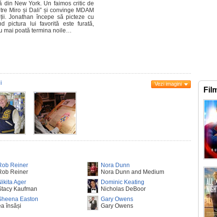
 din New York. Un faimos critic de
ntre Miro și Dali” și convinge MDAM
ții. Jonathan începe să picteze cu
d pictura lui favorită este furată,
 nu mai poată termina noile…
i
Vezi imagini
Fil
Rob Reiner
Nora Dunn
Rob Reiner
Nora Dunn and Medium
Nikita Ager
Dominic Keating
Stacy Kaufman
Nicholas DeBoor
Sheena Easton
Gary Owens
ea însăși
Gary Owens