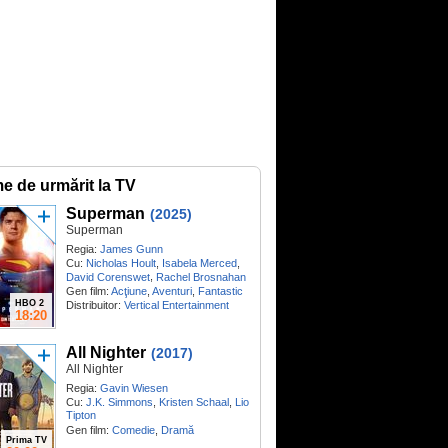
me de urmărit la TV
Superman
(2025)
Superman
Regia:
James Gunn
Cu:
Nicholas Hoult
,
Isabela Merced
,
,
David Corenswet
Rachel Brosnahan
Gen film:
Acţiune
,
Aventuri
,
Fantastic
HBO 2
Distribuitor:
Vertical Entertainment
18:20
All Nighter
(2017)
All Nighter
Regia:
Gavin Wiesen
Cu:
J.K. Simmons
,
Kristen Schaal
,
Lio
Tipton
Gen film:
Comedie
,
Dramă
Prima TV