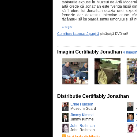
tablourile expuse în Muzeul de Artă Modernă
artă crede că Jonathan este ”veriga lipsă di
să îi ofere lui Jonathan ocazia unei expozi
frenezie dar dezastrul intervine atunci cân
făcându-l să își piardă simțul umorului și să
citeşte
Contribuie la această pagină
şi câştigă DVD-uri!
Imagini Certifiably Jonathan
4 imagin
Distributie Certifiably Jonathan
Ernie Hudson
Museum Guard
Jimmy Kimmel
Jimmy Kimmel
John Rothman
John Rothman
Vezi toata distributia