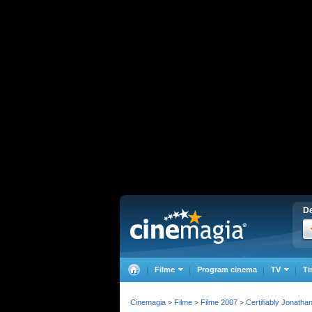
De
Filme
Program cinema
TV
Ti
Cinemagia
Filme
Filme 2007
Certifiably Jonatha
>
>
>