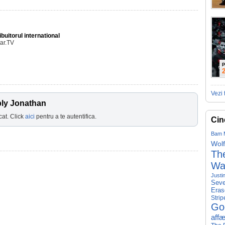
ibuitorul international
ar.TV
P
Vezi 
bly Jonathan
cat. Click
aici
pentru a te autentifica.
Cin
Bam 
Wolf
The
Wa
Justi
Seve
Eras
Strip
Go
affæ