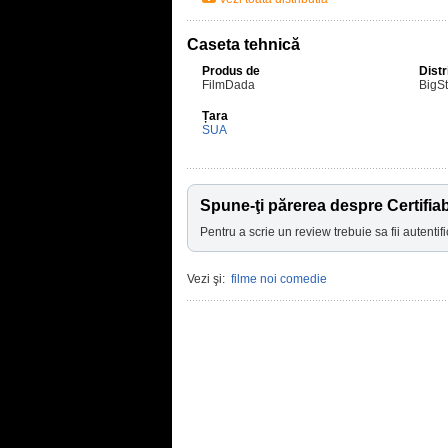
Caseta tehnică
Produs de
Distr
FilmDada
BigSt
Țara
SUA
Spune-ţi părerea despre Certifia
Pentru a scrie un review trebuie sa fii autentifi
Vezi şi:
filme noi comedie