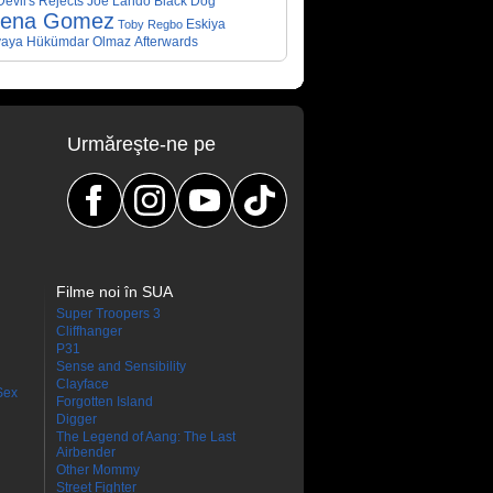
evil's Rejects
Joe Lando
Black Dog
lena Gomez
Eskiya
Toby Regbo
aya Hükümdar Olmaz
Afterwards
Urmăreşte-ne pe
Filme noi în SUA
Super Troopers 3
Cliffhanger
P31
Sense and Sensibility
Clayface
Sex
Forgotten Island
Digger
The Legend of Aang: The Last
Airbender
Other Mommy
Street Fighter