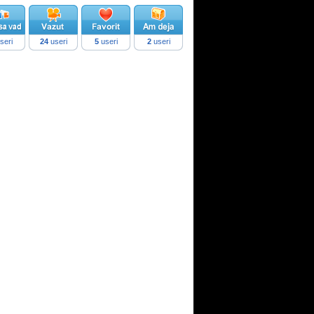
seri
24
useri
5
useri
2
useri