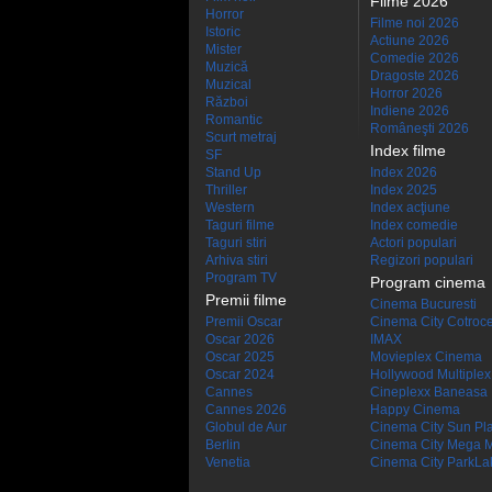
Filme 2026
Horror
Filme noi 2026
Istoric
Actiune 2026
Mister
Comedie 2026
Muzică
Dragoste 2026
Muzical
Horror 2026
Război
Indiene 2026
Romantic
Româneşti 2026
Scurt metraj
Index filme
SF
Stand Up
Index 2026
Thriller
Index 2025
Western
Index acţiune
Taguri filme
Index comedie
Taguri stiri
Actori populari
Arhiva stiri
Regizori populari
Program TV
Program cinema
Premii filme
Cinema Bucuresti
Premii Oscar
Cinema City Cotroc
Oscar 2026
IMAX
Oscar 2025
Movieplex Cinema
Oscar 2024
Hollywood Multiplex
Cannes
Cineplexx Baneasa
Cannes 2026
Happy Cinema
Globul de Aur
Cinema City Sun Pl
Berlin
Cinema City Mega M
Venetia
Cinema City ParkLa