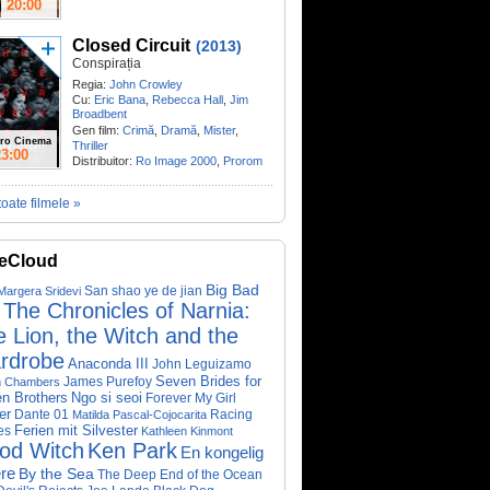
20:00
Closed Circuit
(2013)
Conspirația
Regia:
John Crowley
Cu:
Eric Bana
,
Rebecca Hall
,
Jim
Broadbent
Gen film:
Crimă
,
Dramă
,
Mister
,
ro Cinema
Thriller
23:00
Distribuitor:
Ro Image 2000
,
Prorom
toate filmele »
eCloud
Big Bad
San shao ye de jian
Margera
Sridevi
The Chronicles of Narnia:
 Lion, the Witch and the
rdrobe
Anaconda III
John Leguizamo
James Purefoy
Seven Brides for
n Chambers
Ngo si seoi
n Brothers
Forever My Girl
er
Dante 01
Racing
Matilda Pascal-Cojocarita
Ferien mit Silvester
es
Kathleen Kinmont
od Witch
Ken Park
En kongelig
re
By the Sea
The Deep End of the Ocean