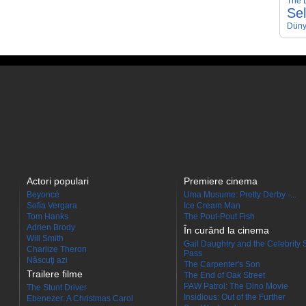
The D
Se
Düny
Actori populari
Premiere cinema
Beyoncé
Uma Musume: Pretty Derby -...
Sofía Vergara
Ice Cream Man
Tom Hanks
The Pout-Pout Fish
Adrien Brody
În curând la cinema
Will Smith
Gail Daughtry and the Celebrity 
Charlize Theron
Pass
Născuţi azi
The Carpenter's Son
Trailere filme
The End of Oak Street
PAW Patrol: The Dino Movie
The Stunt Driver
Insidious: Out of the Further
Ebenezer: A Christmas Carol