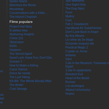
Spa Weekend
Spider Island
One Night Only
Matchbox the Movie
The Dog Stars
Mousetrap
Fuori
Conversations with a Killer:...
Mutiny
The Airport Chaplain
Cars
Filme populare
Fall 2: Deadpoint
Project Hail Mary
Handbook for Superheroes
În pielea mea
Don't Look Back in Anger
Wuthering Heights
By Any Means
Crime 101
Le crime du 3e étage
Obsession
Dosarele orașului alb
Kîzîm
Practical Magic 2
Hoppers
Coyote vs. Acme
The Secret Agent
Iertarea
Good Luck, Have Fun, Don't Die
Värn
Scream 7
Cats in the Museum: Treasures o
How to Make a Killing
Egypt
Cazul Samca
3 zile în septembrie
eni
Dolce far niente
Resident Evil
The Last Viking
Heart of the Beast
Kill Bill: The Whole Bloody Affair
Runner
The Bride!
Los domingos
Cold Storage
Atlasul Universului
Hopeu
aza
all
ke