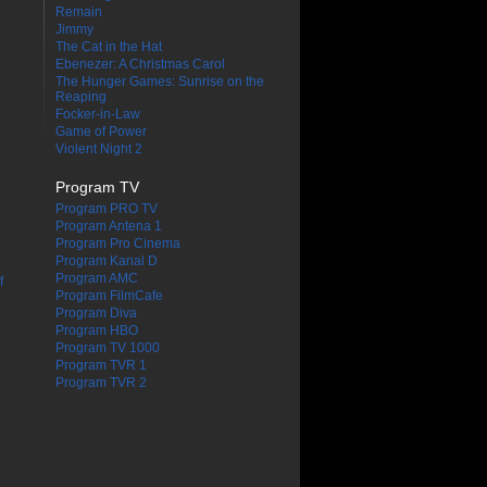
Remain
Jimmy
The Cat in the Hat
Ebenezer: A Christmas Carol
The Hunger Games: Sunrise on the
Reaping
Focker-in-Law
Game of Power
Violent Night 2
Program TV
Program PRO TV
Program Antena 1
Program Pro Cinema
Program Kanal D
Program AMC
f
Program FilmCafe
Program Diva
Program HBO
Program TV 1000
Program TVR 1
Program TVR 2