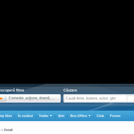
scoperă filme
Căutare
Comedie, acţiune, dramă, ...
mp liber
În curând
Trailer
Ştiri
Box Office
Club
Forum
n
Detalii
>