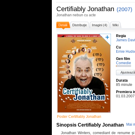
Certifiably Jonathan
(2007)
Jonathan nebun cu acte
Detalii
Distribuţie
Imagini (4)
Wiki
Regia
James Davi
Cu
Ernie Huds
Gen film
Comedie
Ajustează
Durata
85 minute
Premiera i
01.03.2007
Poster Certifiably Jonathan
Sinopsis Certifiably Jonathan
Mai m
Jonathan Winters, comediant de renume și ar