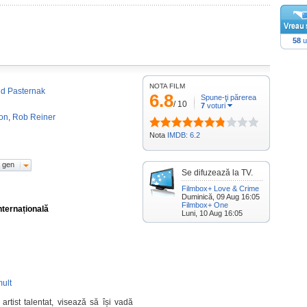
58
u
NOTA FILM
d Pasternak
6.8
Spune-ţi părerea
/
10
7
voturi
on
,
Rob Reiner
Nota
IMDB: 6.2
 gen
Se difuzează la TV.
Filmbox+ Love & Crime
Duminică, 09 Aug 16:05
Filmbox+ One
nternațională
Luni, 10 Aug 16:05
ult
tist talentat, visează să își vadă