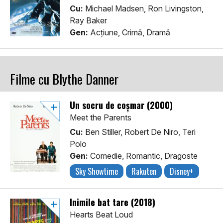
Cu:
Michael Madsen, Ron Livingston,
Ray Baker
Gen:
Acţiune, Crimă, Dramă
Filme cu Blythe Danner
Un socru de coșmar (2000)
Meet the Parents
Cu:
Ben Stiller, Robert De Niro, Teri
Polo
Gen:
Comedie, Romantic, Dragoste
Sky Showtime
Rakuten
Disney+
Inimile bat tare (2018)
Hearts Beat Loud