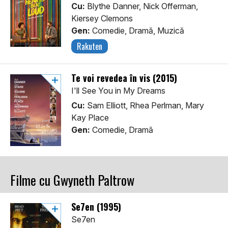
Cu:
Blythe Danner, Nick Offerman,
Kiersey Clemons
Gen:
Comedie, Dramă, Muzică
Rakuten
Te voi revedea în vis (2015)
I'll See You in My Dreams
Cu:
Sam Elliott, Rhea Perlman, Mary
Kay Place
Gen:
Comedie, Dramă
Filme cu Gwyneth Paltrow
Se7en (1995)
Se7en