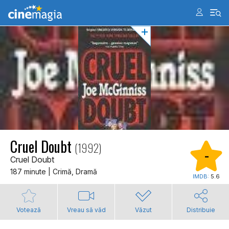
Cruel Doubt
(1992)
-
Cruel Doubt
187 minute | Crimă, Dramă
IMDB:
5.6
Votează
Vreau să văd
Văzut
Distribuie