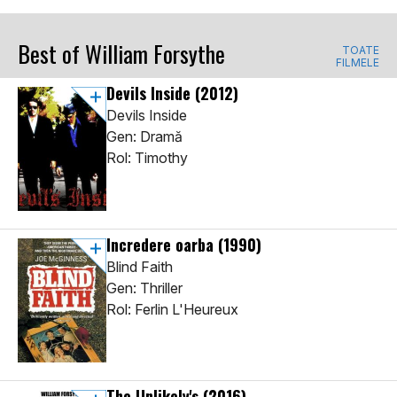
Best of William Forsythe
TOATE
FILMELE
Devils Inside
(2012)
Devils Inside
Gen: Dramă
Rol: Timothy
Incredere oarba
(1990)
Blind Faith
Gen: Thriller
Rol: Ferlin L'Heureux
The Unlikely's
(2016)