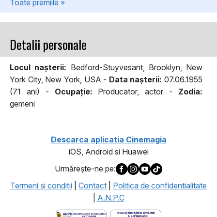
Toate premiile »
Detalii personale
Locul naşterii:
Bedford-Stuyvesant, Brooklyn, New
York City, New York, USA -
Data naşterii:
07.06.1955
(71 ani) -
Ocupaţie:
Producator, actor -
Zodia:
gemeni
Descarca aplicatia Cinemagia
iOS, Android si Huawei
Urmăreşte-ne pe:
Termeni şi condiţii
|
Contact
|
Politica de confidentialitate
|
A.N.P.C