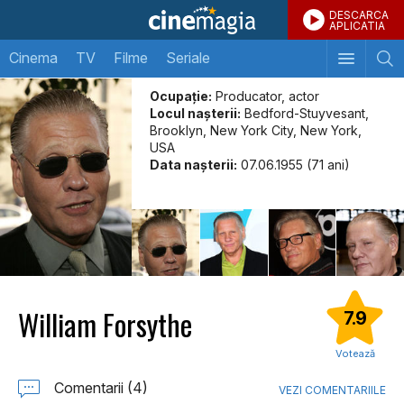
DESCARCA
APLICATIA
Cinema
TV
Filme
Seriale
Ocupație:
Producator, actor
Locul naşterii:
Bedford-Stuyvesant,
Brooklyn, New York City, New York,
USA
Data naşterii:
07.06.1955 (71 ani)
William Forsythe
7.9
Votează
Comentarii (4)
VEZI COMENTARIILE