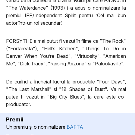
variau de la comedie la drama. Rolul pe care l-a avut în
"The Waterdance" (1993) i-a adus o nominalizare la
premiul IFP/Independent Spirit pentru ’Cel mai bun
actor într-un rol secundar’.
FORSYTHE a mai putut fi vazut în filme ca "The Rock"
("Fortareata"), "Hell’s Kitchen", "Things To Do in
Denver When You’re Dead", "Virtuosity", "American
Me", "Dick Tracy", "Raising Arizona" si "Palookaville".
De curînd a încheiat lucrul la productiile "Four Days",
"The Last Marshall" si "18 Shades of Dust". Va mai
putea fi vazut în "Big City Blues", la care este co-
producator.
Premii
Un premiu şi o nominalizare
BAFTA