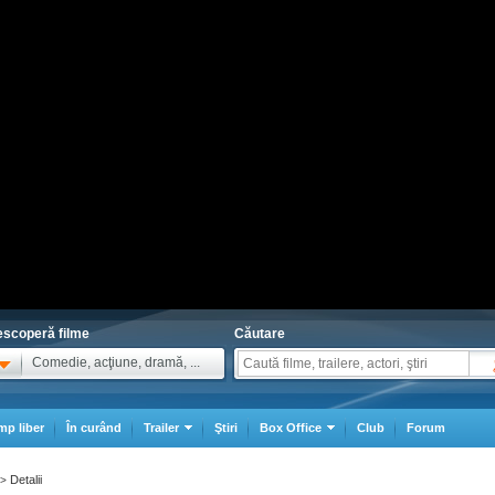
scoperă filme
Căutare
Comedie, acţiune, dramă, ...
mp liber
În curând
Trailer
Ştiri
Box Office
Club
Forum
Detalii
>