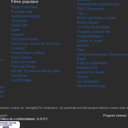
Filme populare
Handbook for Superheroes
Project Hail Mary
Fall 2: Deadpoint
În pielea mea
Cars
Wuthering Heights
Don't Look Back in Anger
Obsession
By Any Means
Crime 101
Le crime du 3e étage
Kîzîm
Dosarele orașului alb
Hoppers
Practical Magic 2
The Secret Agent
Coyote vs. Acme
Good Luck, Have Fun, Don't Die
Iertarea
Scream 7
Värn
How to Make a Killing
Cats in the Museum: Treasures o
Cazul Samca
Egypt
eni
Dolce far niente
3 zile în septembrie
The Last Viking
Resident Evil
Kill Bill: The Whole Bloody Affair
Heart of the Beast
The Bride!
Runner
Cold Storage
Los domingos
Atlasul Universului
aza
all
ke
losește cookie-uri. Navigând în continuare, vă exprimați acordul asupra folosirii cookie-urilor.
agia®
Program cinema
Politica de confidențialitate
|
A.N.P.C