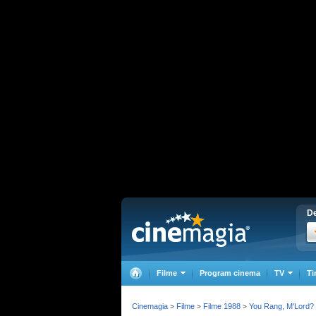
De
Filme
Program cinema
TV
Ti
Cinemagia
Filme
Filme 1988
You Rang, M'Lord?
>
>
>