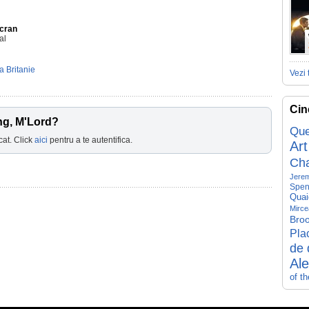
Ecran
al
 Britanie
Vezi 
Cin
ng, M'Lord?
Que
cat. Click
aici
pentru a te autentifica.
Art
Ch
Jerem
Spen
Quai
Mirce
Broo
Pla
de 
Al
of t