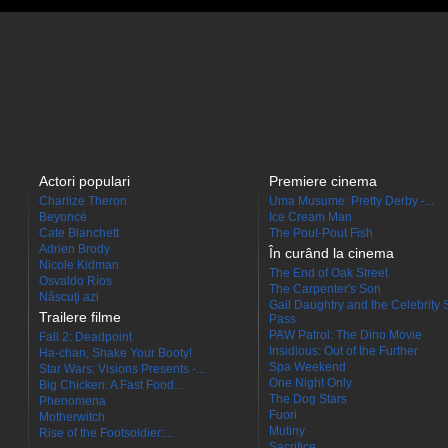
Actori populari
Premiere cinema
Charlize Theron
Uma Musume: Pretty Derby -...
Beyoncé
Ice Cream Man
Cate Blanchett
The Pout-Pout Fish
Adrien Brody
În curând la cinema
Nicole Kidman
The End of Oak Street
Osvaldo Ríos
The Carpenter's Son
Născuţi azi
Gail Daughtry and the Celebrity 
Trailere filme
Pass
PAW Patrol: The Dino Movie
Fall 2: Deadpoint
Insidious: Out of the Further
Ha-chan, Shake Your Booty!
Spa Weekend
Star Wars: Visions Presents -...
One Night Only
Big Chicken: A Fast Food...
The Dog Stars
Phenomena
Fuori
Motherwitch
Mutiny
Rise of the Footsoldier:...
Sacrifice