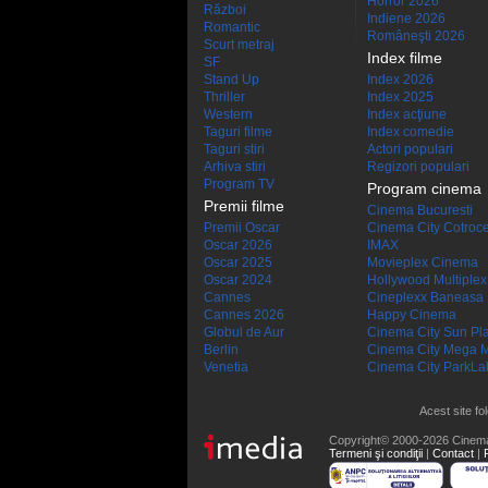
Horror 2026
Război
Indiene 2026
Romantic
Româneşti 2026
Scurt metraj
Index filme
SF
Stand Up
Index 2026
Thriller
Index 2025
Western
Index acţiune
Taguri filme
Index comedie
Taguri stiri
Actori populari
Arhiva stiri
Regizori populari
Program TV
Program cinema
Premii filme
Cinema Bucuresti
Premii Oscar
Cinema City Cotroc
Oscar 2026
IMAX
Oscar 2025
Movieplex Cinema
Oscar 2024
Hollywood Multiplex
Cannes
Cineplexx Baneasa
Cannes 2026
Happy Cinema
Globul de Aur
Cinema City Sun Pl
Berlin
Cinema City Mega M
Venetia
Cinema City ParkLa
Acest site fo
Copyright© 2000-2026 Cinem
Termeni şi condiţii
|
Contact
|