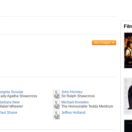
Fil
e
Vezi imagini
Angela Scoular
John Horsley
Lady Agatha Shawcross
Sir Ralph Shawcross
Barbara New
Michael Knowles
Mabel Wheeler
The Honourable Teddy Meldrum
Paul Shane
Jeffrey Holland