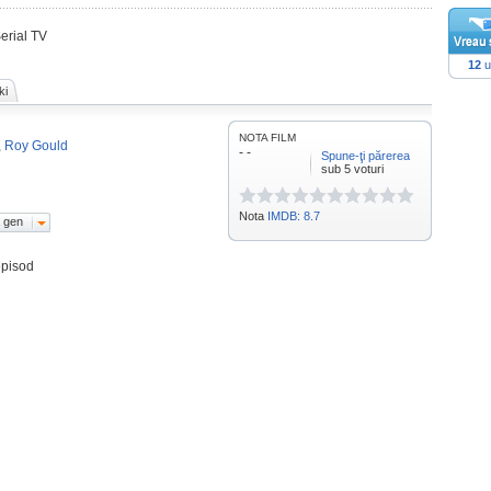
Serial TV
12
u
ki
NOTA FILM
,
Roy Gould
- -
Spune-ţi părerea
sub 5 voturi
Nota
IMDB: 8.7
 gen
episod