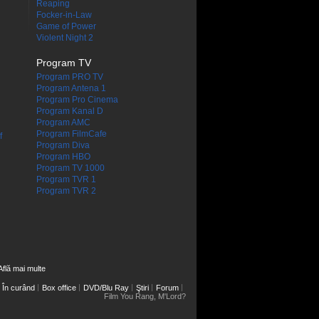
Reaping
Focker-in-Law
Game of Power
Violent Night 2
Program TV
Program PRO TV
Program Antena 1
Program Pro Cinema
Program Kanal D
Program AMC
Program FilmCafe
f
Program Diva
Program HBO
Program TV 1000
Program TVR 1
Program TVR 2
Află mai multe
În curând
Box office
DVD/Blu Ray
Ştiri
Forum
Film You Rang, M'Lord?