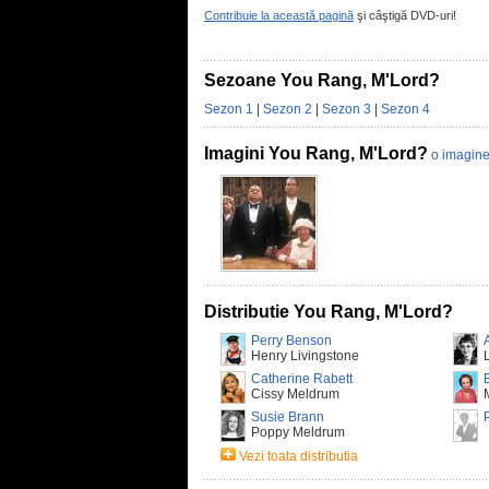
Contribuie la această pagină
şi câştigă DVD-uri!
Sezoane You Rang, M'Lord?
Sezon 1
|
Sezon 2
|
Sezon 3
|
Sezon 4
Imagini You Rang, M'Lord?
o imagin
Distributie You Rang, M'Lord?
Perry Benson
Henry Livingstone
Catherine Rabett
Cissy Meldrum
Susie Brann
Poppy Meldrum
Vezi toata distributia