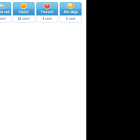
seri
11
useri
1
user
1
user