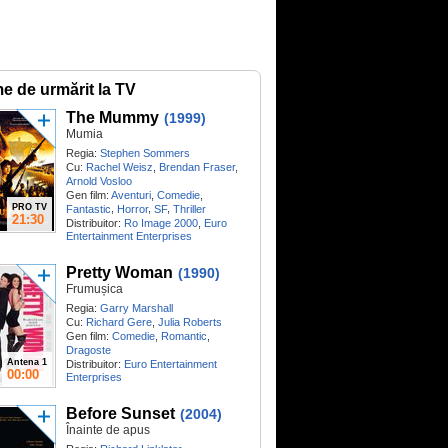
me de urmărit la TV
The Mummy
(1999)
Mumia
Regia:
Stephen Sommers
Cu:
Rachel Weisz
,
Brendan Fraser
,
Arnold Vosloo
Gen film:
Aventuri
,
Comedie
,
PRO TV
,
,
,
Fantastic
Horror
SF
Thriller
21:30
Distribuitor:
Ro Image 2000
,
Euro
Entertainment Enterprises
Pretty Woman
(1990)
Frumușica
Regia:
Garry Marshall
Cu:
Richard Gere
,
Julia Roberts
Gen film:
Comedie
,
Romantic
,
Dragoste
Antena 1
Distribuitor:
Euro Entertainment
00:00
Enterprises
Before Sunset
(2004)
Înainte de apus