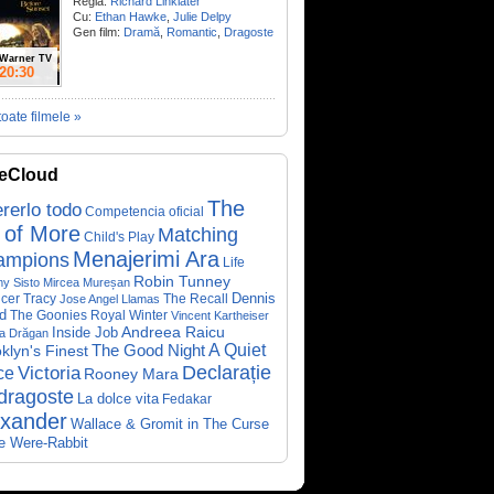
Regia:
Richard Linklater
Cu:
Ethan Hawke
,
Julie Delpy
Gen film:
Dramă
,
Romantic
,
Dragoste
Warner TV
20:30
toate filmele »
eCloud
The
rerlo todo
Competencia oficial
 of More
Matching
Child's Play
Menajerimi Ara
ampions
Life
Robin Tunney
y Sisto
Mircea Mureșan
Dennis
cer Tracy
The Recall
Jose Angel Llamas
d
The Goonies
Royal Winter
Vincent Kartheiser
Andreea Raicu
Inside Job
a Drăgan
A Quiet
klyn's Finest
The Good Night
Declarație
Victoria
ce
Rooney Mara
dragoste
La dolce vita
Fedakar
exander
Wallace & Gromit in The Curse
he Were-Rabbit