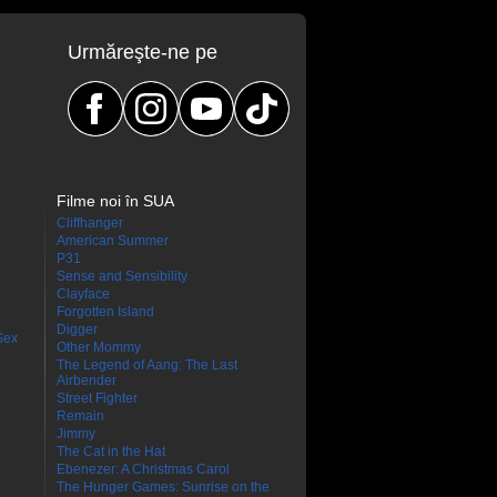
Urmăreşte-ne pe
Filme noi în SUA
Cliffhanger
American Summer
P31
Sense and Sensibility
Clayface
Forgotten Island
Digger
Sex
Other Mommy
The Legend of Aang: The Last
Airbender
Street Fighter
Remain
Jimmy
The Cat in the Hat
Ebenezer: A Christmas Carol
The Hunger Games: Sunrise on the