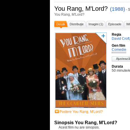
You Rang, M'Lord?
(1988)
- 
You Rang, M'Lord?
Detalii
Distribuţie
Imagini (1)
Episoade
Wi
Regia
David Croft
Gen film
Comedie
Ajustează
Durata
50 minute/
Postere You Rang, M'Lord?
Sinopsis You Rang, M'Lord?
Acest film nu are sinopsis.