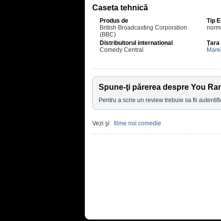
Caseta tehnică
Produs de
Tip 
British Broadcasting Corporation
norm
(BBC)
Distribuitorul international
Țara
Comedy Central
Marea
Spune-ţi părerea despre You Ra
Pentru a scrie un review trebuie sa fii autentifi
Vezi şi:
filme noi comedie