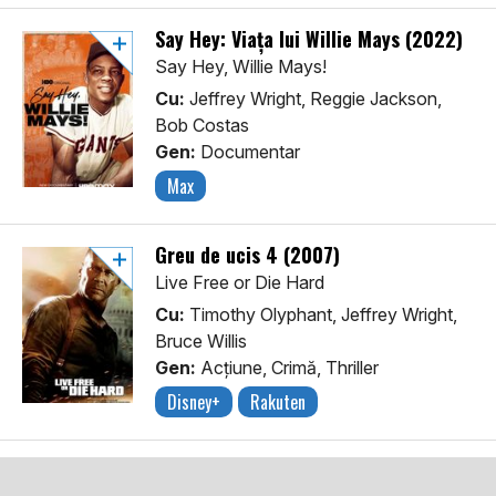
Say Hey: Viața lui Willie Mays (2022)
Say Hey, Willie Mays!
Cu:
Jeffrey Wright, Reggie Jackson,
Bob Costas
Gen:
Documentar
Max
Greu de ucis 4 (2007)
Live Free or Die Hard
Cu:
Timothy Olyphant, Jeffrey Wright,
Bruce Willis
Gen:
Acţiune, Crimă, Thriller
Disney+
Rakuten