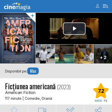
+ 2
Max
Disponibil pe:
Ficțiunea americană
(2023)
7.2
American Fiction
117 minute | Comedie, Dramă
IMDB:
7.5