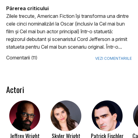
Părerea criticului
Zilele trecute, American Fiction îşi transforma una dintre
cele cinci nominalizări la Oscar (inclusiv la Cel mai bun
film şi Cel mai bun actor principal) într-o statuetă:
regizorul debutant şi scenaristul Cord Jefferson a primit
statueta pentru Cel mai bun scenariu original. Într-o...
Comentarii
(11)
VEZI COMENTARIILE
Actori
Jeffrey Wright
Skyler Wright
Patrick Fischler
Ca