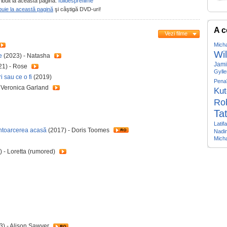
ribuit la această pagină:
Iulidesprefilme
buie la această pagină
şi câştigă DVD-uri!
A c
Vezi filme
Mich
Wil
e
(2023) - Natasha
Jami
21) - Rose
Gylle
 sau ce o fi
(2019)
Pena
 Veronica Garland
Kut
Ro
Ta
Latif
ntoarcerea acasă
(2017) - Doris Toomes
Nadi
Mich
 - Loretta (rumored)
3) - Alison Sawyer