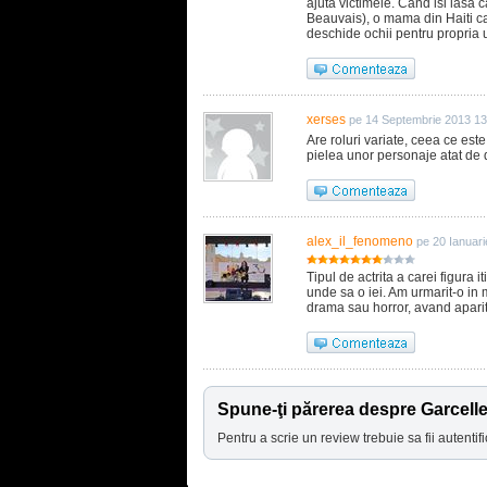
ajuta victimele. Cand isi lasa
Beauvais), o mama din Haiti car
deschide ochii pentru propria 
xerses
pe 14 Septembrie 2013 13
Are roluri variate, ceea ce est
pielea unor personaje atat de d
alex_il_fenomeno
pe 20 Ianuar
Tipul de actrita a carei figura it
unde sa o iei. Am urmarit-o in 
drama sau horror, avand aparit
Spune-ţi părerea despre Garcell
Pentru a scrie un review trebuie sa fii autentifi