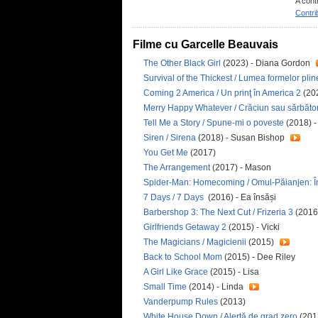
A cont
Contri
Filme cu Garcelle Beauvais
The Other Black Girl
(2023) - Diana Gordon
Survival of the Thickest / Lumea formelor plin
Coming 2 America / Un prinţ în America 2
(20
Merry Happy Whatever / Crăciun sau sărbători
Tell Me a Story / Spune-mi o poveste
(2018) -
Siren / Sirena
(2018) - Susan Bishop
You Get Me
(2017)
The Arrangement
(2017) - Mason
Spider-Man: Homecoming / Omul-Păianjen: Î
7 Days / 7 Days
(2016) - Ea însăși
Barbershop 3: The Next Cut / Frizeria 3
(2016)
Girlfriends Getaway 2
(2015) - Vicki
The Magicians / Magicienii
(2015)
Back to School Mom
(2015) - Dee Riley
A Girl Like Grace
(2015) - Lisa
Small Time
(2014) - Linda
Vanderpump Rules
(2013)
White House Down / Alertă de grad zero
(201