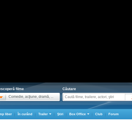
scoperă filme
Căutare
Comedie, acţiune, dramă, ...
mp liber
În curând
Trailer
Ştiri
Box Office
Club
Forum