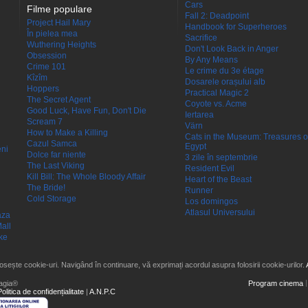
Cars
Filme populare
Fall 2: Deadpoint
Project Hail Mary
Handbook for Superheroes
În pielea mea
Sacrifice
Wuthering Heights
Don't Look Back in Anger
Obsession
By Any Means
Crime 101
Le crime du 3e étage
Kîzîm
Dosarele orașului alb
Hoppers
Practical Magic 2
The Secret Agent
Coyote vs. Acme
Good Luck, Have Fun, Don't Die
Iertarea
Scream 7
Värn
How to Make a Killing
Cats in the Museum: Treasures o
Cazul Samca
Egypt
eni
Dolce far niente
3 zile în septembrie
The Last Viking
Resident Evil
Kill Bill: The Whole Bloody Affair
Heart of the Beast
The Bride!
Runner
Cold Storage
Los domingos
Atlasul Universului
aza
all
ke
losește cookie-uri. Navigând în continuare, vă exprimați acordul asupra folosirii cookie-urilor.
agia®
Program cinema
Politica de confidențialitate
|
A.N.P.C