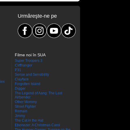
Urmăreşte-ne pe
Filme noi în SUA
Super Troopers 3
Cliffhanger
P31
Sense and Sensibility
Clayface
Sex
Forgotten Island
Digger
The Legend of Aang: The Last
Airbender
Other Mommy
Street Fighter
Remain
Jimmy
The Cat in the Hat
Ebenezer: A Christmas Carol
The Hunger Games: Sunrise on the