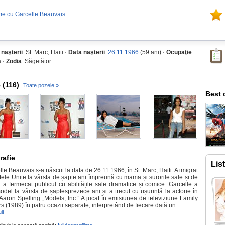
me cu Garcelle Beauvais
 naşterii
: St. Marc, Haiti ·
Data naşterii
:
26.11.1966
(59 ani) ·
Ocupaţie
:
a ·
Zodia
: Săgetător
 (116)
Toate pozele »
Best 
rafie
Lis
le Beauvais s-a născut la data de 26.11.1966, în St. Marc, Haiti. A imigrat
atele Unite la vârsta de șapte ani împreună cu mama și surorile sale și de
i a fermecat publicul cu abilitățile sale dramatice și comice. Garcelle a
model la vârsta de șaptesprezece ani și a trecut cu ușurință la actorie în
 Aaron Spelling „Models, Inc.” A jucat în emisiunea de televiziune Family
s (1989) în patru ocazii separate, interpretând de fiecare dată un...
lt