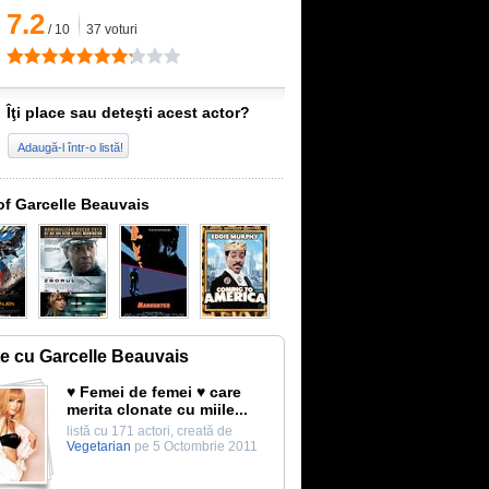
7.2
/
10
37
voturi
Îţi place sau deteşti acest actor?
Adaugă-l într-o listă!
of Garcelle Beauvais
te cu Garcelle Beauvais
♥ Femei de femei ♥ care
merita clonate cu miile...
listă cu 171 actori, creată de
Vegetarian
pe 5 Octombrie 2011