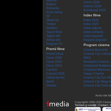
Muzical
Horror 2026
Război
Indiene 2026
Romantic
Româneşti 2026
Scurt metraj
Index filme
SF
Stand Up
Index 2026
Thriller
Index 2025
Western
Index acţiune
Taguri filme
Index comedie
Taguri stiri
Actori populari
Arhiva stiri
Regizori populari
Program TV
Program cinema
Premii filme
Cinema Bucuresti
Premii Oscar
Cinema City Cotroc
Oscar 2026
IMAX
Oscar 2025
Movieplex Cinema
Oscar 2024
Hollywood Multiplex
Cannes
Cineplexx Baneasa
Cannes 2026
Happy Cinema
Globul de Aur
Cinema City Sun Pl
Berlin
Cinema City Mega M
Venetia
Cinema City ParkLa
Acest site fo
Copyright© 2000-2026 Cinem
Termeni şi condiţii
|
Contact
|