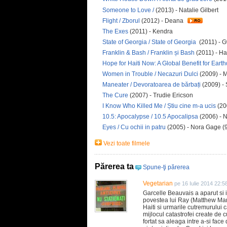
Someone to Love /
(2013) - Natalie Gilbert
Flight / Zborul
(2012) - Deana
The Exes
(2011) - Kendra
State of Georgia / State of Georgia
(2011) - 
Franklin & Bash / Franklin și Bash
(2011) - H
Hope for Haiti Now: A Global Benefit for Eart
Women in Trouble / Necazuri Dulci
(2009) - 
Maneater / Devoratoarea de bărbați
(2009) -
The Cure
(2007) - Trudie Ericson
I Know Who Killed Me / Știu cine m-a ucis
(20
10.5: Apocalypse / 10.5 Apocalipsa
(2006) - N
Eyes / Cu ochii in patru
(2005) - Nora Gage (
Vezi toate filmele
Părerea ta
Spune-ţi părerea
Vegetarian
pe 16 Iulie 2014 22:5
Garcelle Beauvais a aparut si i
povestea lui Ray (Matthew Ma
Haiti si urmarile cutremurului 
mijlocul catastrofei create de
fortat sa aleaga intre a-si face