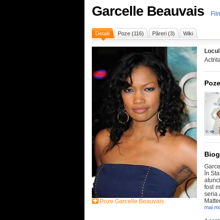
Garcelle Beauvais
Fil
Detalii
Poze (116)
Păreri (3)
Wiki
Locul
Actrit
Poze
Biog
Garcel
în St
atunc
fost 
seria
Matter
Poze Garcelle Beauvais
mai mu