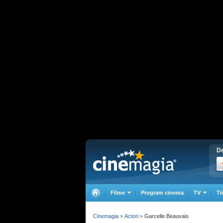
De
Filme
Program cinema
TV
Ti
Cinemagia
Actori
Garcelle Beauvais
>
>