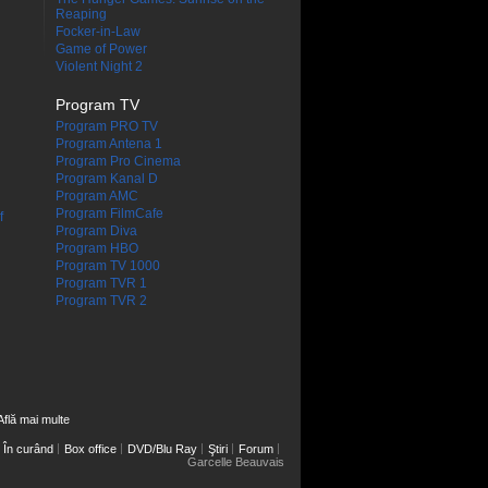
Reaping
Focker-in-Law
Game of Power
Violent Night 2
Program TV
Program PRO TV
Program Antena 1
Program Pro Cinema
Program Kanal D
Program AMC
Program FilmCafe
f
Program Diva
Program HBO
Program TV 1000
Program TVR 1
Program TVR 2
Află mai multe
În curând
Box office
DVD/Blu Ray
Ştiri
Forum
Garcelle Beauvais