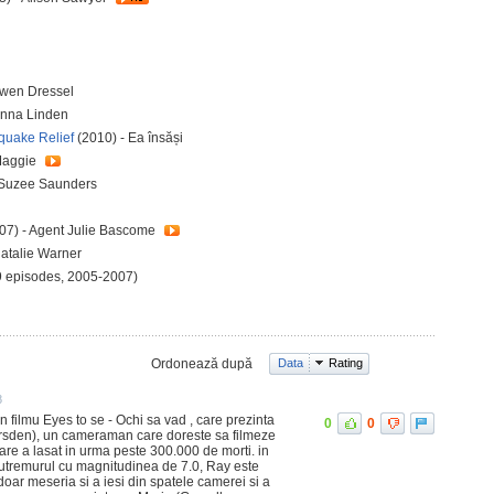
Gwen Dressel
anna Linden
hquake Relief
(2010) - Ea însăși
Maggie
 Suzee Saunders
07) - Agent Julie Bascome
atalie Warner
9 episodes, 2005-2007)
Ordonează după
Data
Rating
8
n filmu Eyes to se - Ochi sa vad , care prezinta
0
0
rsden), un cameraman care doreste sa filmeze
care a lasat in urma peste 300.000 de morti. in
 cutremurul cu magnitudinea de 7.0, Ray este
 doar meseria si a iesi din spatele camerei si a