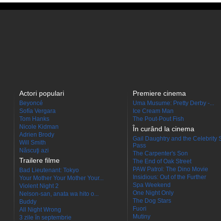
Actori populari
Premiere cinema
Beyoncé
Uma Musume: Pretty Derby -...
Sofía Vergara
Ice Cream Man
Tom Hanks
The Pout-Pout Fish
Nicole Kidman
În curând la cinema
Adrien Brody
Gail Daughtry and the Celebrity 
Will Smith
Pass
Născuţi azi
The Carpenter's Son
Trailere filme
The End of Oak Street
PAW Patrol: The Dino Movie
Bad Lieutenant: Tokyo
Insidious: Out of the Further
Your Mother Your Mother Your...
Spa Weekend
Violent Night 2
One Night Only
Nelson-san, anata wa hito o...
The Dog Stars
Buddy
Fuori
All Night Wrong
Mutiny
3 zile în septembrie