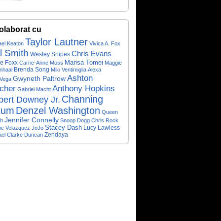
olaborat cu
Taylor Lautner
ael Keaton
Vivica A. Fox
l Smith
Chris Evans
Wesley Snipes
Marisa Tomei
e Foxx
Carrie-Anne Moss
Maggie
Brenda Song
nhaal
Milo Ventimiglia
Alexa
Ashton
Gwyneth Paltrow
Vega
cher
Anthony Hopkins
Gabriel Macht
Channing
bert Downey Jr.
tum
Denzel Washington
Queen
Jennifer Connelly
ah
Snoop Dogg
Chris Rock
Stacey Dash
Lucy Lawless
ne Velazquez
JoJo
Zendaya
ael Clarke Duncan