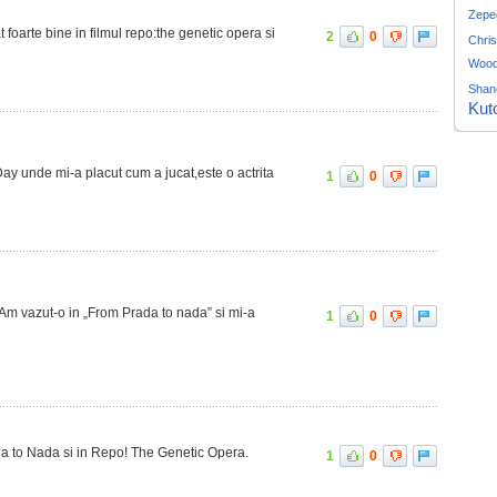
Zepe
t foarte bine in filmul repo:the genetic opera si
2
0
Chris
Woo
Shan
Kut
Day unde mi-a placut cum a jucat,este o actrita
1
0
 Am vazut-o in „From Prada to nada” si mi-a
1
0
da to Nada si in Repo! The Genetic Opera.
1
0