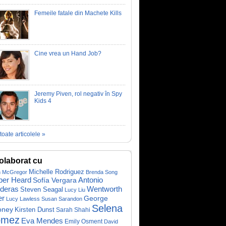
Femeile fatale din Machete Kills
Cine vrea un Hand Job?
Jeremy Piven, rol negativ în Spy
Kids 4
toate articolele »
olaborat cu
Michelle Rodriguez
 McGregor
Brenda Song
er Heard
Antonio
Sofía Vergara
deras
Wentworth
Steven Seagal
Lucy Liu
er
George
Lucy Lawless
Susan Sarandon
Selena
oney
Kirsten Dunst
Sarah Shahi
mez
Eva Mendes
Emily Osment
David