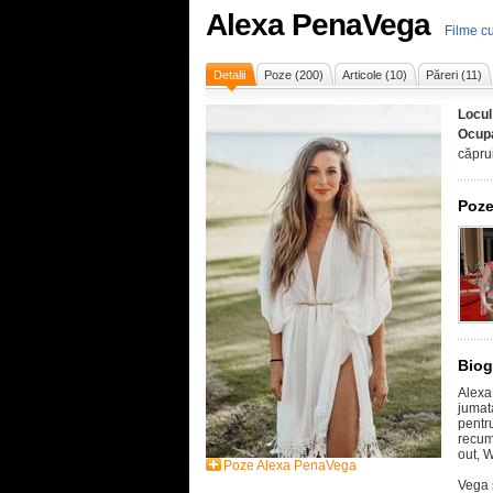
Alexa PenaVega
Filme c
Detalii
Poze (200)
Articole (10)
Păreri (11)
Locul
Ocupa
căpru
Poze
Biog
Alexa
jumat
pentr
recum 
out, 
Poze Alexa PenaVega
Vega 