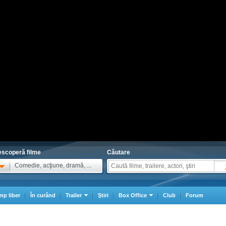
scoperă filme
Căutare
Comedie, acţiune, dramă, ...
mp liber
În curând
Trailer
Ştiri
Box Office
Club
Forum