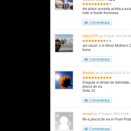
Imi place aceasta actrita,a juca
este si foarte frumoasa.
radu3455
pe 24 Iunie 2012 09:54
am vazut- o in filmul Mother's 
buna
Madyss
pe 07 Martie 2012 01:31
Draguta si destul de talentata.
placut de ea.
Nota 10.
xerses
pe 27 August 2011 23:46
Mi-a placut de ea in From Pra