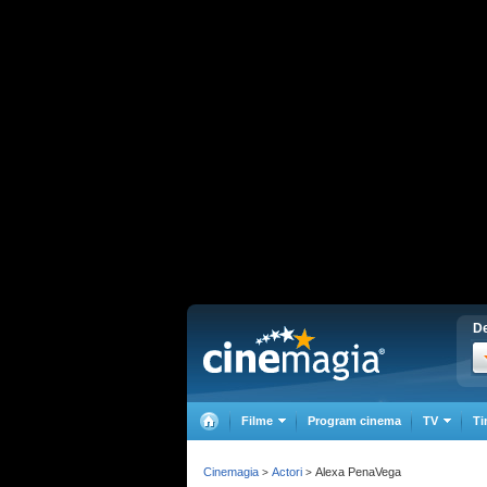
De
Filme
Program cinema
TV
Ti
Cinemagia
Actori
Alexa PenaVega
>
>