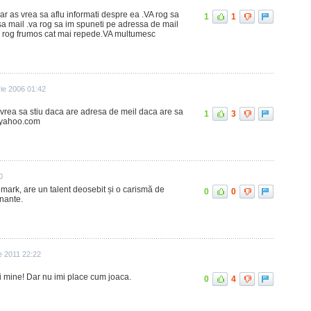
dar as vrea sa aflu informati despre ea .VA rog sa
1
1
a mail .va rog sa im spuneti pe adressa de mail
 rog frumos cat mai repede.VA multumesc
ie 2006 01:42
s vrea sa stiu daca are adresa de meil daca are sa
1
3
yahoo.com
0
lmark, are un talent deosebit și o carismă de
0
0
onante.
e 2011 22:22
i mine! Dar nu imi place cum joaca.
0
4