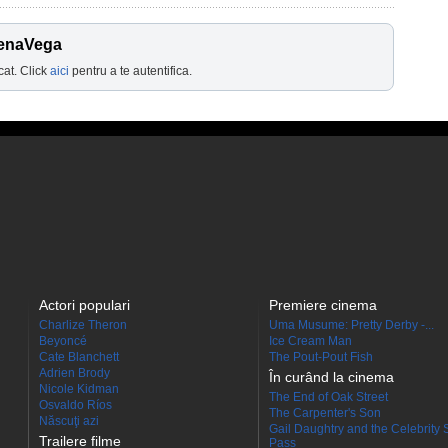
PenaVega
cat. Click
aici
pentru a te autentifica.
Actori populari
Premiere cinema
Charlize Theron
Uma Musume: Pretty Derby -...
Beyoncé
Ice Cream Man
Cate Blanchett
The Pout-Pout Fish
Adrien Brody
În curând la cinema
Nicole Kidman
The End of Oak Street
Osvaldo Ríos
The Carpenter's Son
Născuţi azi
Gail Daughtry and the Celebrity 
Trailere filme
Pass