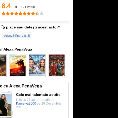
8.4
/
10
121
voturi
Îţi place sau deteşti acest actor?
Adaugă-l într-o listă!
of Alexa PenaVega
te cu Alexa PenaVega
Cele mai talentate actrite
listă cu 71 actori, creată de
Kamelya2000
pe 29 Decembrie
2013