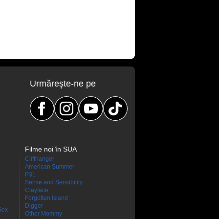
Urmăreşte-ne pe
Filme noi în SUA
Cliffhanger
American Summer
P31
Sense and Sensibility
Clayface
Forgotten Island
Digger
Sex
Other Mommy