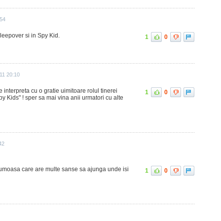
:54
Sleepover si in Spy Kid.
1
0
011 20:10
interpreta cu o gratie uimitoare rolul tinerei
1
0
 Kids" ! sper sa mai vina anii urmatori cu alte
42
 frumoasa care are multe sanse sa ajunga unde isi
1
0