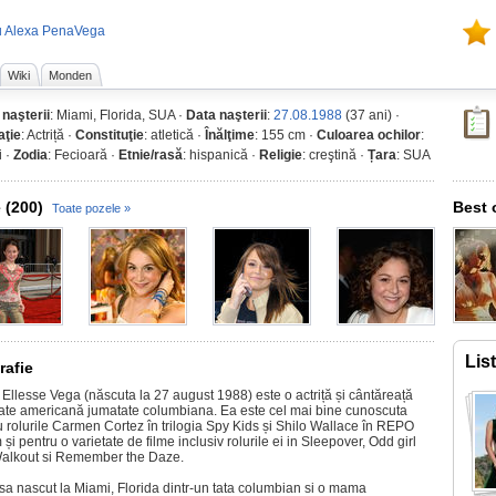
u Alexa PenaVega
Wiki
Monden
 naşterii
: Miami, Florida, SUA ·
Data naşterii
:
27.08.1988
(37 ani) ·
ţie
: Actriță ·
Constituţie
: atletică ·
Înălţime
: 155 cm ·
Culoarea ochilor
:
i ·
Zodia
: Fecioară ·
Etnie/rasă
: hispanică ·
Religie
: creştină ·
Țara
: SUA
 (200)
Best 
Toate pozele »
Lis
rafie
 Ellesse Vega (născuta la 27 august 1988) este o actriță și cântăreață
ate americană jumatate columbiana. Ea este cel mai bine cunoscuta
u rolurile Carmen Cortez în trilogia Spy Kids și Shilo Wallace în REPO
și pentru o varietate de filme inclusiv rolurile ei in Sleepover, Odd girl
Walkout si Remember the Daze.
sa nascut la Miami, Florida dintr-un tata columbian si o mama