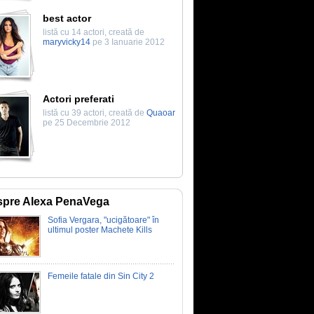
best actor
listă cu 14 actori, creată de
maryvicky14
pe 3 Ianuarie 2012
Actori preferati
listă cu 39 actori, creată de
Quaoar
pe 25 Decembrie 2012
pre Alexa PenaVega
Sofia Vergara, "ucigătoare" în
ultimul poster Machete Kills
Femeile fatale din Sin City 2