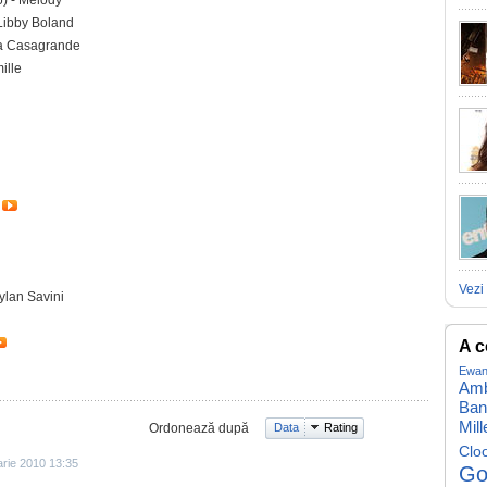
) - Melody
Libby Boland
ta Casagrande
ille
Vezi 
ylan Savini
A c
Ewan
Amb
Ban
Mill
Ordonează după
Data
Rating
Clo
arie 2010 13:35
Go