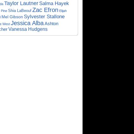
Taylor Lautner
Salma Hayek
da
Zac Efron
Shia LaBeouf
 Pine
Elijah
Sylvester Stallone
Mel Gibson
d
Jessica Alba
Ashton
e West
cher
Vanessa Hudgens