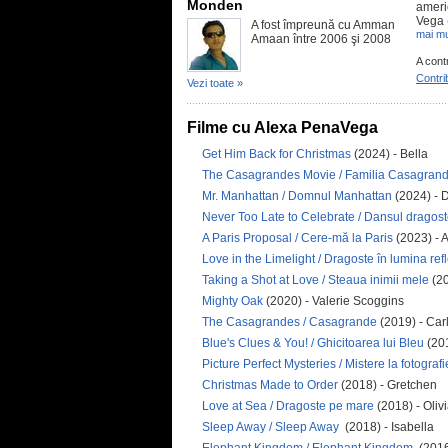
Monden
americ
Vega (
A fost împreună cu Amman
mai mu
Amaan între 2006 şi 2008
A cont
Contri
Vezi toate »
Filme cu Alexa PenaVega
Get Him Back for Christmas
(2024) - Bella
The Casagrandes Movie / Familia Casagrand
Mr. Manhattan / Domnul Manhattan
(2024) - 
Never Too Late to Celebrate / Dansul dragost
A Paris Proposal / Cere-mă la Paris
(2023) -
Love in the Limelight / Dragoste în lumina ref
Taking a Shot at Love / Steaua inimii mele
(20
Mighty Oak
(2020) - Valerie Scoggins
The Casagrandes / Casagrande
(2019) - Car
Blue's Clues & You! / Ghicitoarea lui Bleu
(20
Picture Perfect Mysteries / Mistere la fotografi
Christmas Made to Order
(2018) - Gretchen
Love at Sea / Dragoste pe mare
(2018) - Oli
Sleep Away / Sleep Away
(2018) - Isabella