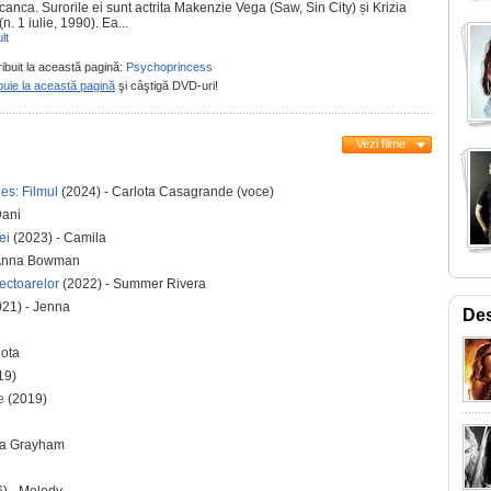
anca. Surorile ei sunt actrita Makenzie Vega (Saw, Sin City) și Krizia
n. 1 iulie, 1990). Ea...
lt
ribuit la această pagină:
Psychoprincess
buie la această pagină
şi câştigă DVD-uri!
Vezi filme
es: Filmul
(2024) - Carlota Casagrande (voce)
Dani
ei
(2023) - Camila
 Anna Bowman
lectoarelor
(2022) - Summer Rivera
21) - Jenna
Des
lota
19)
e
(2019)
via Grayham