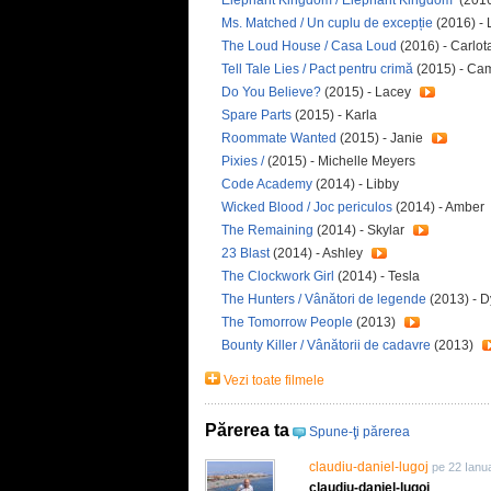
Elephant Kingdom / Elephant Kingdom
(2016
Ms. Matched / Un cuplu de excepție
(2016) - 
The Loud House / Casa Loud
(2016) - Carlo
Tell Tale Lies / Pact pentru crimă
(2015) - Cam
Do You Believe?
(2015) - Lacey
Spare Parts
(2015) - Karla
Roommate Wanted
(2015) - Janie
Pixies /
(2015) - Michelle Meyers
Code Academy
(2014) - Libby
Wicked Blood / Joc periculos
(2014) - Amber
The Remaining
(2014) - Skylar
23 Blast
(2014) - Ashley
The Clockwork Girl
(2014) - Tesla
The Hunters / Vânători de legende
(2013) - D
The Tomorrow People
(2013)
Bounty Killer / Vânătorii de cadavre
(2013)
Vezi toate filmele
Părerea ta
Spune-ţi părerea
claudiu-daniel-lugoj
pe 22 Ianu
claudiu-daniel-lugoj