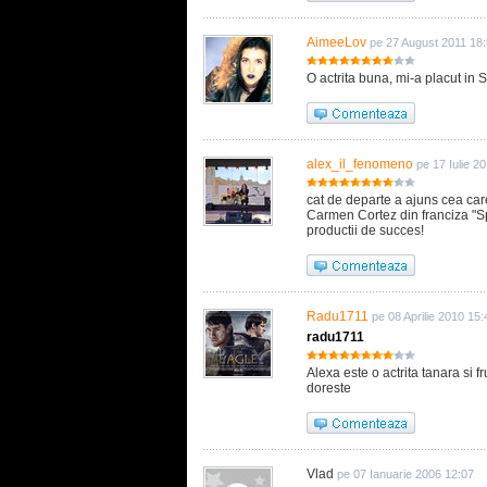
AimeeLov
pe 27 August 2011 18
O actrita buna, mi-a placut in 
alex_il_fenomeno
pe 17 Iulie 2
cat de departe a ajuns cea care 
Carmen Cortez din franciza "Spy
productii de succes!
Radu1711
pe 08 Aprilie 2010 15:
radu1711
Alexa este o actrita tanara si
doreste
Vlad
pe 07 Ianuarie 2006 12:07