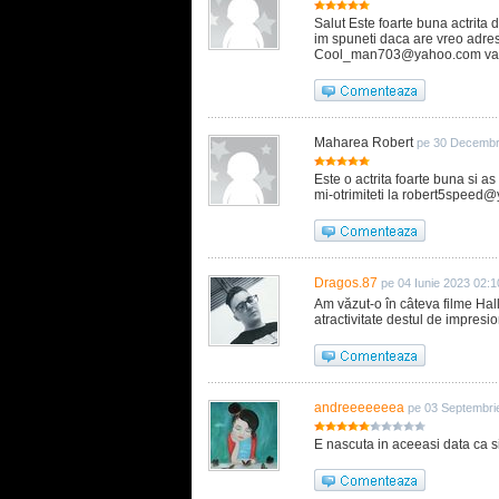
Salut Este foarte buna actrita 
im spuneti daca are vreo adres
Cool_man703@yahoo.com
va
Maharea Robert
pe 30 Decembr
Este o actrita foarte buna si a
mi-otrimiteti la
robert5speed@
Dragos.87
pe 04 Iunie 2023 02:1
Am văzut-o în câteva filme Hal
atractivitate destul de impresi
andreeeeeeea
pe 03 Septembri
E nascuta in aceeasi data ca s