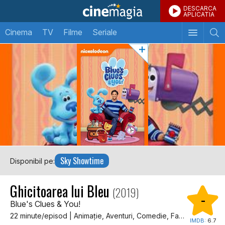
DESCARCA
APLICATIA
Cinema
TV
Filme
Seriale
Sky Showtime
Disponibil pe:
Ghicitoarea lui Bleu
(2019)
-
Blue's Clues & You!
22 minute/episod | Animaţie, Aventuri, Comedie, Familie, Muzical
IMDB:
6.7