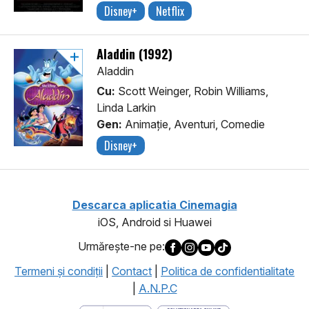
Disney+
Netflix
Aladdin (1992)
Aladdin
Cu:
Scott Weinger, Robin Williams,
Linda Larkin
Gen:
Animaţie, Aventuri, Comedie
Disney+
Descarca aplicatia Cinemagia
iOS, Android si Huawei
Urmăreşte-ne pe:
Termeni şi condiţii
|
Contact
|
Politica de confidentialitate
|
A.N.P.C