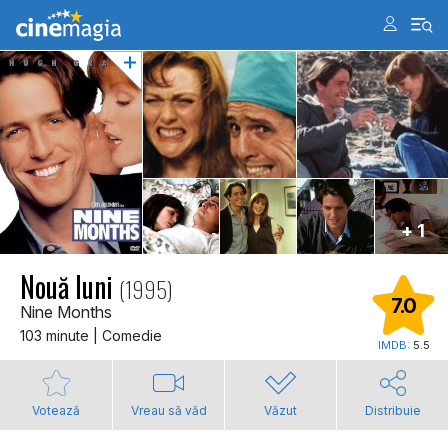
+ 1
Nouă luni
(1995)
7.0
Nine Months
103 minute | Comedie
IMDB:
5.5
Votează
Vreau să văd
Văzut
Distribuie