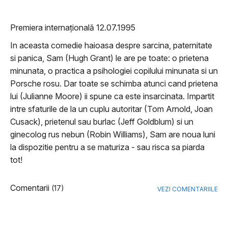
Premiera internațională 12.07.1995
In aceasta comedie haioasa despre sarcina, paternitate
si panica, Sam (Hugh Grant) le are pe toate: o prietena
minunata, o practica a psihologiei copilului minunata si un
Porsche rosu. Dar toate se schimba atunci cand prietena
lui (Julianne Moore) ii spune ca este insarcinata. Impartit
intre sfaturile de la un cuplu autoritar (Tom Arnold, Joan
Cusack), prietenul sau burlac (Jeff Goldblum) si un
ginecolog rus nebun (Robin Williams), Sam are noua luni
la dispozitie pentru a se maturiza - sau risca sa piarda
tot!
Comentarii
(17)
VEZI COMENTARIILE