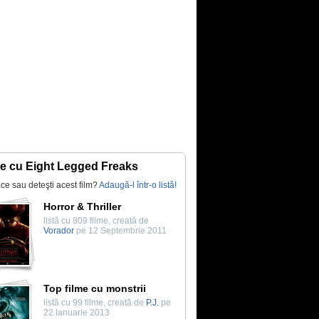
te cu Eight Legged Freaks
lace sau deteşti acest film?
Adaugă-l într-o listă!
Horror & Thriller
listă cu 809 filme, creată de
Vorador
pe 12 Septembrie 2011
Top filme cu monstrii
listă cu 99 filme, creată de
P.J.
pe
22 Ianuarie 2013