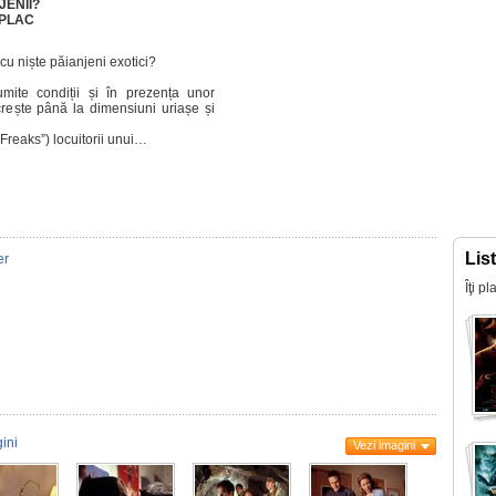
JENII?
 PLAC
u niște păianjeni exotici?
umite condiții și în prezența unor
crește până la dimensiuni uriașe și
Freaks”) locuitorii unui…
Lis
er
Îţi p
ini
Vezi imagini