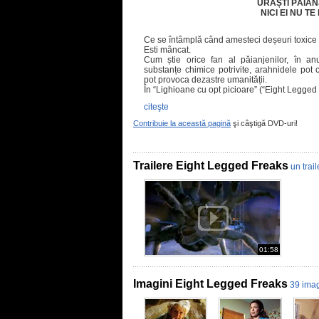
URĂȘTI PĂIAN
NICI EI NU TE
Ce se întâmplă când amesteci deșeuri toxice c
Esti mâncat.
Cum știe orice fan al păianjenilor, în an
substanțe chimice potrivite, arahnidele pot 
pot provoca dezastre umanității.
În “Lighioane cu opt picioare” (“Eight Legged 
citeşte
Contribuie la această pagină
şi câştigă DVD-uri!
Trailere Eight Legged Freaks
un trail
01:58
Imagini Eight Legged Freaks
39 imag