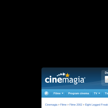
De
Filme
Program cinema
TV
Ti
Cinemagia
Filme
Filme 2002
Eight Legged Frea
>
>
>