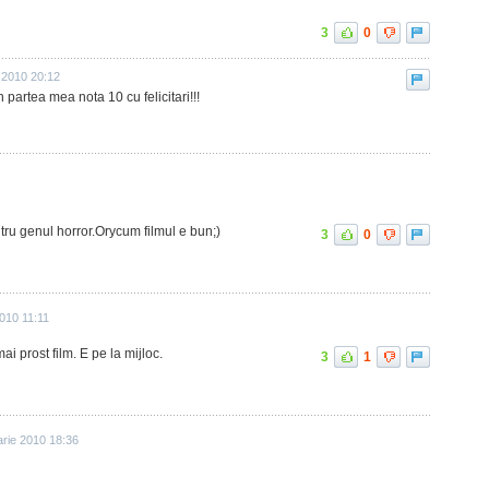
3
0
e 2010 20:12
in partea mea nota 10 cu felicitari!!!
tru genul horror.Orycum filmul e bun;)
3
0
010 11:11
ai prost film. E pe la mijloc.
3
1
arie 2010 18:36