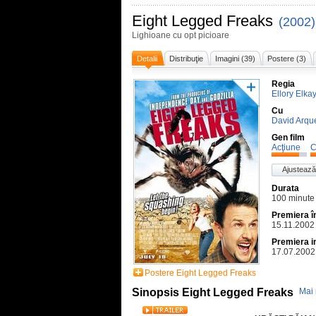
Eight Legged Freaks
(2002)
Lighioane cu opt picioare
Detalii
Distribuţie
Imagini (39)
Postere (3)
Regia
Ellory Elk
Cu
David Arque
Gen film
Acţiune
C
Ajustează
Durata
100 minute
Premiera 
15.11.2002
Premiera i
17.07.2002
Postere Eight Legged Freaks
Sinopsis Eight Legged Freaks
Mai 