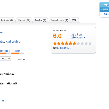
68
u
Articole (6)
Păreri (32)
Trailer (1)
Soundtrack (1)
Wiki
NOTA FILM
ayem
6.0
32
păreri
/
10
270
voturi
tte
,
Kari Wuhrer
Nota
IMDB: 5.5
omedie
Horror
 gen
15 voturi
în România
nternațională
mult