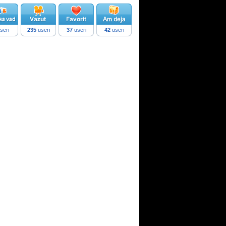
seri
235
useri
37
useri
42
useri