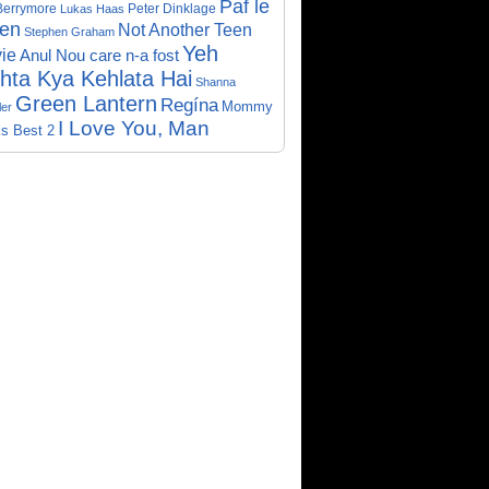
Paf le
Berrymore
Peter Dinklage
Lukas Haas
ien
Not Another Teen
Stephen Graham
Yeh
ie
Anul Nou care n-a fost
hta Kya Kehlata Hai
Shanna
Green Lantern
Regína
Mommy
er
I Love You, Man
s Best 2