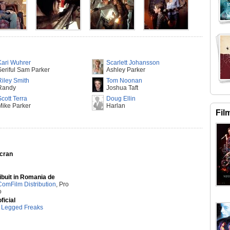
Kari Wuhrer
Scarlett Johansson
Seriful Sam Parker
Ashley Parker
Riley Smith
Tom Noonan
Randy
Joshua Taft
Scott Terra
Doug Ellin
Mike Parker
Harlan
Fil
Ecran
ibuit in Romania de
ComFilm Distribution
, Pro
o
oficial
t Legged Freaks