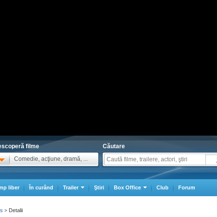
scoperă filme
Căutare
Comedie, acţiune, dramă, ...
mp liber
În curând
Trailer
Ştiri
Box Office
Club
Forum
ks
Detalii
>