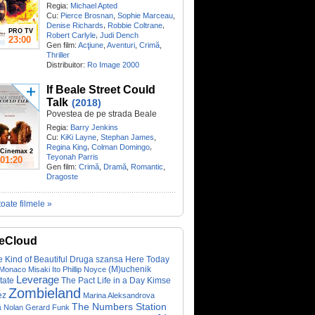
Regia:
Michael Apted
Cu:
Pierce Brosnan
,
Sophie Marceau
,
,
,
Denise Richards
Robbie Coltrane
PRO TV
,
Robert Carlyle
Judi Dench
23:00
Gen film:
Acţiune
,
Aventuri
,
Crimă
,
Thriller
Distribuitor:
Ro Image 2000
If Beale Street Could
Talk
(2018)
Povestea de pe strada Beale
Regia:
Barry Jenkins
Cu:
KiKi Layne
,
Stephan James
,
,
,
Regina King
Colman Domingo
Cinemax 2
Teyonah Parris
01:20
Gen film:
Crimă
,
Dramă
,
Romantic
,
Dragoste
toate filmele »
eCloud
 Kind of Beautiful
Druga szansa
Here Today
(M)uchenik
 Monaco
Misaki Ito
Phillip Noyce
Leverage
tate
The Pact
Life in a Day
Kimse
Zombieland
ez
Marina Aleksandrova
The Numbers Station
a
Nolan Gerard Funk