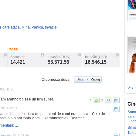
e care ataca
,
Mina
,
Panica
,
Invazie
TOTAL
Spectatori
Încasări (RON)
Încasări (USD)
14.421
55.571,56
16.546,15
Ordonează după
Data
Rating
Vezi 
2008 11:25
 ( am arahnofobie) e un film super.
7
1
Cin
e 2010 20:13
Some
...am o fobie imi e frica de paienjeni de cand eram mica....Ce e de
Kara
 asta o s-o am toata viata......(arahnofobie)...Doamne
Liber
mentarii) ...
Bilm
Tale
ebruarie 2013 21:36