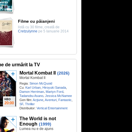
Filme cu păianjeni
listă cu 30 filme, creată de
Cretzulynne
pe 5 Ianuarie 2014
me de urmărit la TV
Mortal Kombat II
(2026)
Mortal Kombat II
Regia:
Simon McQuoid
Cu:
Karl Urban
,
Hiroyuki Sanada
,
,
,
Damon Herriman
Martyn Ford
,
Tadanobu Asano
Jessica McNamee
HBO
Gen film:
Acţiune
,
Aventuri
,
Fantastic
,
20:00
,
SF
Thriller
Distribuitor:
Vertical Entertainment
The World is not
Enough
(1999)
Lumea nu e de ajuns