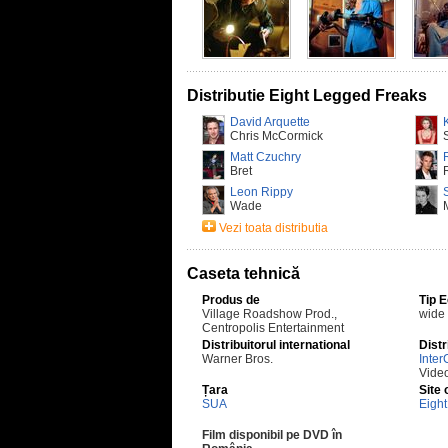
Distributie Eight Legged Freaks
David Arquette
Chris McCormick
Matt Czuchry
Bret
Leon Rippy
Wade
Vezi toata distributia
Caseta tehnică
Produs de
Tip 
Village Roadshow Prod.,
wide
Centropolis Entertainment
Distribuitorul international
Distr
Warner Bros.
Inter
Vide
Țara
Site 
SUA
Eigh
Film disponibil pe DVD în