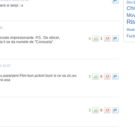
Dru 
eni si serpi :-s
Ch
Mov
Ris
08
Moakl
Fuck
eciale impresionante. P.S.: De obicei,
4
1
ula li se da numele de "Consuela".
0 16:07
 paianjeni.Film bun,actorii buni si ce sa zic,eu
3
0
-si-asa
3
0