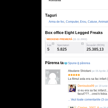
România
Taguri
Arma de foc
,
Computer
,
Erou
,
Catuse
,
Animal
Box office Eight Legged Freaks
WEEKEND PREMIERĂ
(11.11.2002)
Loc
Spectatori
Încasări (RON)
5
5.825
25.385,13
Părerea ta
Spune-ţi părerea
Atsutane Shiotani
pe 06 Aprilie 
La filmul asta era sa fac infart
Denisutza99
pe 18 iuni
si eu era sa fac infarct
facut???....cred k fobia
... Vezi toate comentariile (3 co
Ciprian_2007_tl
pe 26 f