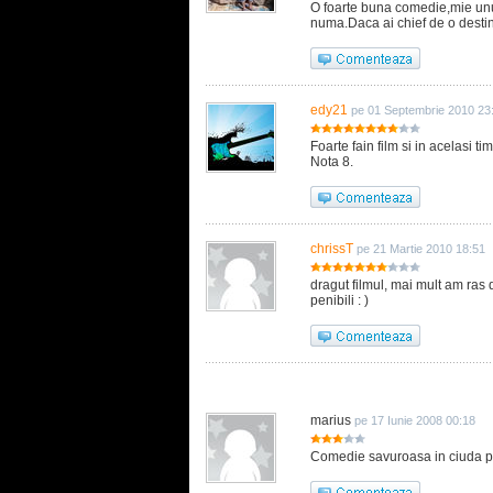
O foarte buna comedie,mie unul
numa.Daca ai chief de o destinde
edy21
pe 01 Septembrie 2010 23
Foarte fain film si in acelasi ti
Nota 8.
chrissT
pe 21 Martie 2010 18:51
dragut filmul, mai mult am ras 
penibili : )
marius
pe 17 Iunie 2008 00:18
Comedie savuroasa in ciuda pre