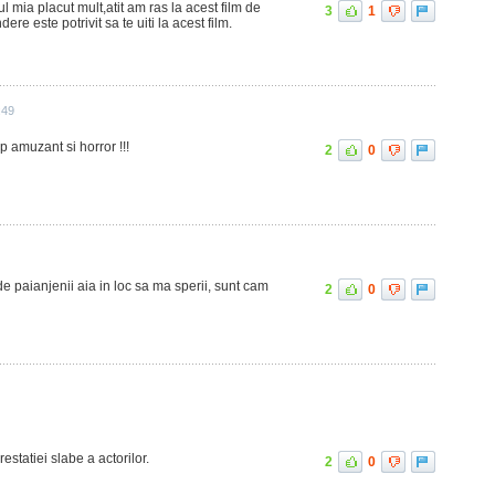
 mia placut mult,atit am ras la acest film de
3
1
re este potrivit sa te uiti la acest film.
:49
mp amuzant si horror !!!
2
0
de paianjenii aia in loc sa ma sperii, sunt cam
2
0
statiei slabe a actorilor.
2
0