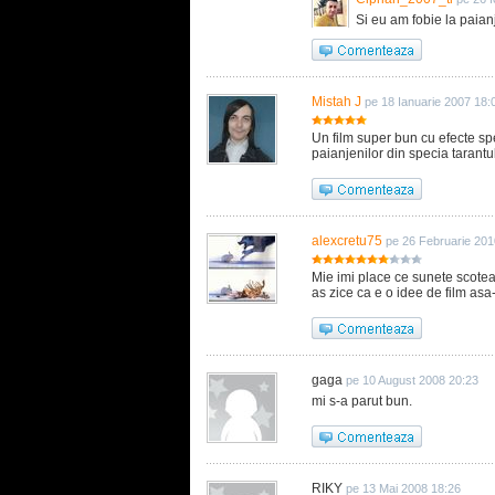
Si eu am fobie la paianj
Mistah J
pe 18 Ianuarie 2007 18:
Un film super bun cu efecte sp
paianjenilor din specia tarant
alexcretu75
pe 26 Februarie 201
Mie imi place ce sunete scoteau
as zice ca e o idee de film asa
gaga
pe 10 August 2008 20:23
mi s-a parut bun.
RIKY
pe 13 Mai 2008 18:26