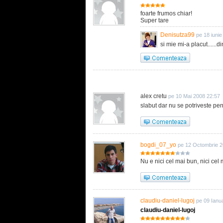
foarte frumos chiar!
Super tare
Denisutza99
pe 18 iuni
si mie mi-a placut......d
alex cretu
pe 10 Mai 2008 22:57
slabut dar nu se potriveste pen
bogdi_07_yo
pe 12 Octombrie 2
Nu e nici cel mai bun, nici cel m
claudiu-daniel-lugoj
pe 09 Ianu
claudiu-daniel-lugoj