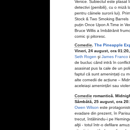
Venice. Subiectul este plasat
detectivi (penibili), cu o miză l
pentru câinele surorii lui). Pr
Stock & Two Smoking Barrels 
puțin Once Upon A Time in Veni
Bruce Willis a îmbătrânit frum
comic şi pitoresc.
Comedie
.
The Pineapple Ex
Vineri, 24 august, ora 01:20
Seth Rogen
şi
James Franco
i
de bucluc când intră în conflict
asasinat pus la cale de un poli
faptul că sunt amenințați cu mo
alte comedii de acțiune – Mid
aceleiași amenințări sau viole
Comedie
romantică. Midnight
Sâmbătă, 25 august, ora 20:
Owen Wilson
este protagonistu
evadare din prezent, în Parisul
trecut, întâlnindu-i pe Hemingw
alţii - totul într-o defilare am