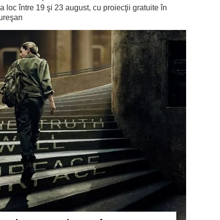
 loc între 19 şi 23 august, cu proiecţii gratuite în
mureşan