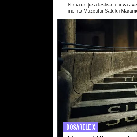
Noua ediţie a festivalului va avea
incinta Muzeului Satului Mara
DOSARELE X