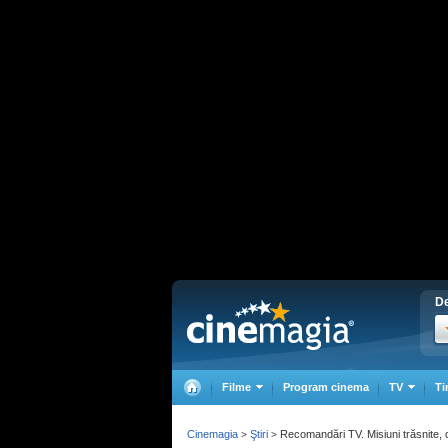
De
Filme
Program cinema
TV
Ti
Cinemagia
Ştiri
Recomandări TV. Misiuni trăsnite, d
>
>