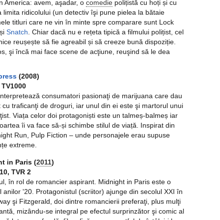
 în America: avem, aşadar, o
comedie
polițistă cu hoți și cu
a limita ridicolului (un detectiv îşi pune pielea la bătaie
imele titluri care ne vin în minte spre comparare sunt Lock
și
Snatch
. Chiar dacă nu e rețeta tipică a filmului polițist, cel
ce reușește să fie agreabil și să creeze bună dispoziție.
os, şi încă mai face scene de acţiune, reuşind să le dea
press
(2008)
, TV1000
nterpretează consumatori pasionaţi de marijuana care dau
 cu traficanţi de droguri, iar unul din ei este şi martorul unui
ţist. Viața celor doi protagoniști este un talmeș-balmeș iar
artea îi va face să-și schimbe stilul de viață. Inspirat din
night Run, Pulp Fiction – unde personajele erau supuse
nțe extreme.
 in Paris (
2011
)
10, TVR 2
l, în rol de romancier aspirant. Midnight in Paris este o
 anilor '20. Protagonistul (scriitor) ajunge din secolul XXI în
ay şi Fitzgerald, doi dintre romancierii preferaţi, plus mulţi
uzantă, mizându-se integral pe efectul surprinzător şi comic al