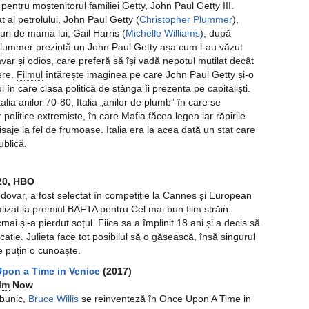
pentru moștenitorul familiei Getty, John Paul Getty III.
al petrolului, John Paul Getty (
Christopher Plummer
),
uri de mama lui, Gail Harris (
Michelle Williams
), după
r Plummer prezintă un John Paul Getty așa cum l-au văzut
var și odios, care preferă să își vadă nepotul mutilat decât
ere.
Filmul
întărește imaginea pe care John Paul Getty și-o
 în care clasa politică de stânga îi prezenta pe capitaliști.
talia anilor 70-80, Italia „anilor de plumb” în care se
politice extremiste, în care Mafia făcea legea iar răpirile
saje la fel de frumoase. Italia era la acea dată un stat care
ublică.
:20, HBO
modovar, a fost selectat în competiție la Cannes și European
lizat la
premiul
BAFTA pentru Cel mai bun
film
străin.
cmai și-a pierdut soțul. Fiica sa a împlinit 18 ani și a decis să
cație. Julieta face tot posibilul să o găsească, însă singurul
de puțin o cunoaște.
pon a Time in Venice
(2017)
lm
Now
 bunic,
Bruce Willis
se reinventeză în Once Upon A Time in