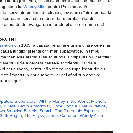
mă latura profundă, filozofică pe care astfel de întâlniri le-ar
ragoste a lui
Woody Allen
pentru Paris se arată
te, secvenţe pe timp de ploaie şi evadarea într-o perioadă
m spuneam, servindu-se doar de reperele culturale,
ei perioade de avangardă în artele plastice,
cinema
etc).
:40, TNT
ameron
din 1989, a căpătat renumele uneia dintre cele mai
in cauza lungilor şi lentelor filmări subacvatice. În timpul
merican este atacat și se scufundă. Echipajul unui petrolier
uvernului de a cerceta cauzele accidentului și de a
lă și periculoasă, pentru că vremea rea rupe legăturile cu
ste împărțit în două tabere, iar cei aflați sub ape vor
sunt singuri.
Apatow
,
Steve Carell
,
All the Money in the World
,
Michelle
r
,
Julieta
,
Pedro Almodóvar
,
Once Upon a Time in Venice
,
Two Smoking Barrels
,
Snatch
,
The Pineapple Express
,
Seth Rogen
,
The Abyss
,
James Cameron
,
Woody Allen