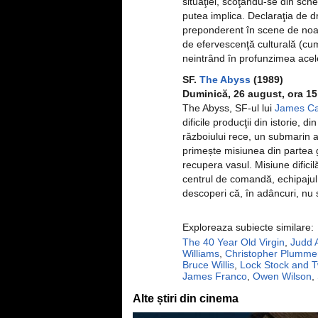
situaţiei, scoţându-se din sche
putea implica. Declaraţia de d
preponderent în scene de noap
de efervescenţă culturală (cu
neintrând în profunzimea acel
SF.
The Abyss
(1989)
Duminică, 26 august, ora 15
The Abyss, SF-ul lui
James C
dificile producţii din istorie, d
războiului rece, un submarin a
primește misiunea din partea g
recupera vasul. Misiune difici
centrul de comandă, echipajul e
descoperi că, în adâncuri, nu 
Exploreaza subiecte similare:
The 40 Year Old Virgin
,
Judd 
Williams
,
Christopher Plumme
Bruce Willis
,
Lock Stock and 
James Franco
,
Owen Wilson
,
Alte știri din cinema