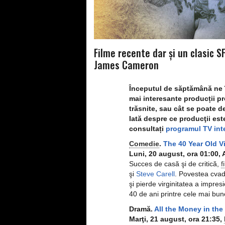
Filme recente dar şi un clasic SF
James Cameron
Începutul de săptămână ne î
mai interesante producții p
trăsnite, sau cât se poate d
Iată despre ce producţii est
consultați
programul TV int
Comedie
.
The 40 Year Old V
Luni, 20 august, ora 01:00,
Succes de casă şi de critică,
f
şi
Steve Carell
. Povestea cvad
şi pierde virginitatea a impres
40 de ani printre cele mai bu
Dramă.
All the Money in the
Marţi, 21 august, ora 21:35,