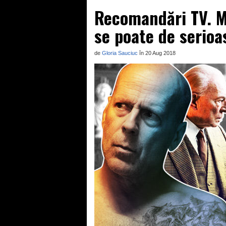
Recomandări TV. Mi
se poate de serioa
de
Gloria Sauciuc
în 20 Aug 2018