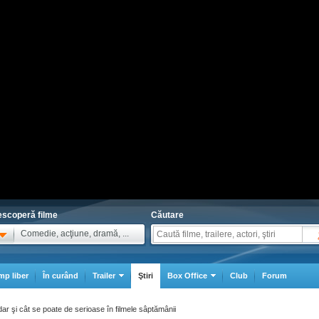
scoperă filme
Căutare
Comedie, acţiune, dramă, ...
mp liber
În curând
Trailer
Ştiri
Box Office
Club
Forum
ar şi cât se poate de serioase în filmele sâptămânii