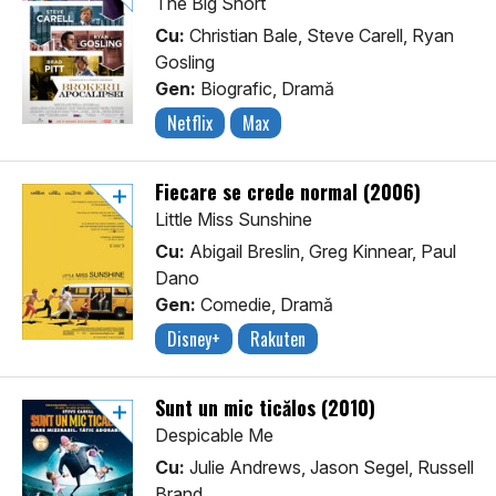
The Big Short
Cu:
Christian Bale, Steve Carell, Ryan
Gosling
Gen:
Biografic, Dramă
Netflix
Max
Fiecare se crede normal (2006)
Little Miss Sunshine
Cu:
Abigail Breslin, Greg Kinnear, Paul
Dano
Gen:
Comedie, Dramă
Disney+
Rakuten
Sunt un mic ticălos (2010)
Despicable Me
Cu:
Julie Andrews, Jason Segel, Russell
Brand