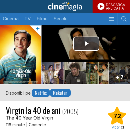
DESCARCA
APLICATIA
Cinema
TV
Filme
Seriale
+ 7
Netflix
Rakuten
Disponibil pe:
Virgin la 40 de ani
(2005)
7.2
The 40 Year Old Virgin
116 minute | Comedie
IMDB:
7.1