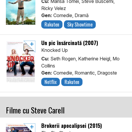
Cu:
Marisa Tomei, Steve Buscemi,
Ricky Velez
Gen:
Comedie, Dramă
Rakuten
Sky Showtime
Un pic însărcinată (2007)
Knocked Up
Cu:
Seth Rogen, Katherine Heigl, Mo
Collins
Gen:
Comedie, Romantic, Dragoste
Netflix
Rakuten
Filme cu Steve Carell
Brokerii apocalipsei (2015)