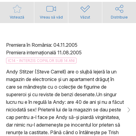
Votează
Vreau să văd
Văzut
Distribuie
Premiera în România: 04.11.2005
Premiera internațională 11.08.2005
IC14 - INTERZIS COPIILOR SUB 14 ANI
Andy Stitzer (Steve Carrell) are o slujbă lejeră la un
magazin de electronice și un apartament drăguț în
care se mândrește cu o colecție de figurine de
supereroi și cu reviste de benzi desenate.Un singur
lucru nu e în regulă la Andy: are 40 de ani și nu a făcut
niciodată sex! Prietenii lui de la magazin se dau peste
cap pentru a-l face pe Andy să-și piardă virginitatea,
dar nimic nu-l ademenește pe inocentul lor prieten să
renunțe la castitate. Până când o întâlnește pe Trish