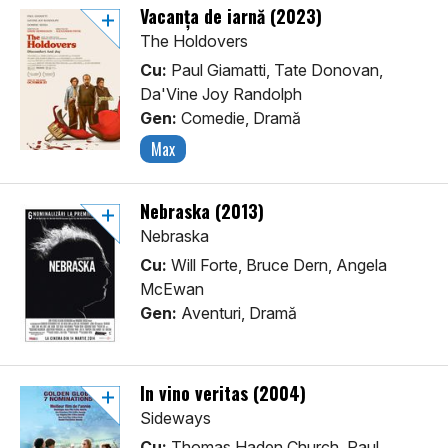
Vacanța de iarnă (2023)
The Holdovers
Cu:
Paul Giamatti, Tate Donovan,
Da'Vine Joy Randolph
Gen:
Comedie, Dramă
Max
Nebraska (2013)
Nebraska
Cu:
Will Forte, Bruce Dern, Angela
McEwan
Gen:
Aventuri, Dramă
In vino veritas (2004)
Sideways
Cu:
Thomas Haden Church, Paul