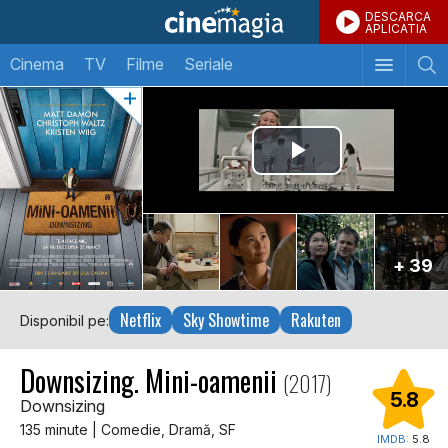
DESCARCA
APLICATIA
Cinema
TV
Filme
Seriale
+ 39
Netflix
Sky Showtime
Rakuten
Disponibil pe:
Downsizing. Mini-oamenii
(2017)
5.8
Downsizing
135 minute | Comedie, Dramă, SF
IMDB:
5.8