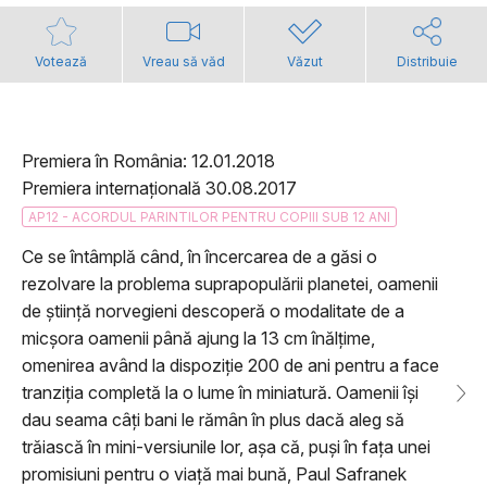
Votează
Vreau să văd
Văzut
Distribuie
Premiera în România: 12.01.2018
Premiera internațională 30.08.2017
AP12 - ACORDUL PARINTILOR PENTRU COPIII SUB 12 ANI
Ce se întâmplă când, în încercarea de a găsi o
rezolvare la problema suprapopulării planetei, oamenii
de știință norvegieni descoperă o modalitate de a
micșora oamenii până ajung la 13 cm înălțime,
omenirea având la dispoziție 200 de ani pentru a face
tranziția completă la o lume în miniatură. Oamenii își
dau seama câți bani le rămân în plus dacă aleg să
trăiască în mini-versiunile lor, așa că, puși în fața unei
promisiuni pentru o viață mai bună, Paul Safranek