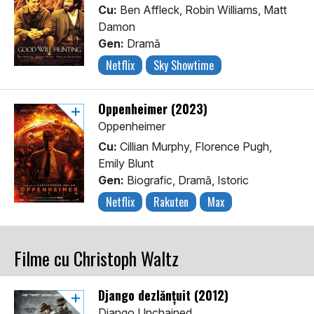
Cu:
Ben Affleck, Robin Williams, Matt
Damon
Gen:
Dramă
Netflix
Sky Showtime
Oppenheimer (2023)
Oppenheimer
Cu:
Cillian Murphy, Florence Pugh,
Emily Blunt
Gen:
Biografic, Dramă, Istoric
Netflix
Rakuten
Max
Filme cu Christoph Waltz
Django dezlănțuit (2012)
Django Unchained