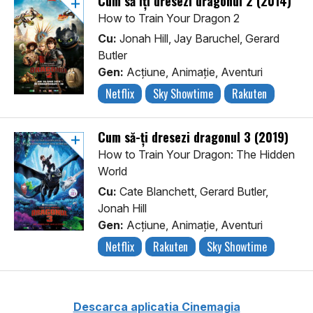
Cum să îți dresezi dragonul 2 (2014)
How to Train Your Dragon 2
Cu:
Jonah Hill, Jay Baruchel, Gerard
Butler
Gen:
Acţiune, Animaţie, Aventuri
Netflix
Sky Showtime
Rakuten
Cum să-ți dresezi dragonul 3 (2019)
How to Train Your Dragon: The Hidden
World
Cu:
Cate Blanchett, Gerard Butler,
Jonah Hill
Gen:
Acţiune, Animaţie, Aventuri
Netflix
Rakuten
Sky Showtime
Descarca aplicatia Cinemagia