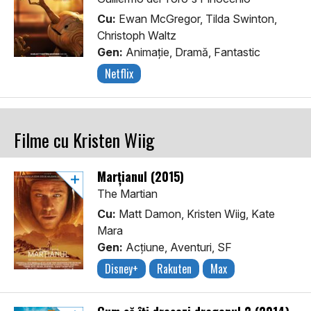
Cu:
Ewan McGregor, Tilda Swinton,
Christoph Waltz
Gen:
Animaţie, Dramă, Fantastic
Netflix
Filme cu Kristen Wiig
Marțianul (2015)
The Martian
Cu:
Matt Damon, Kristen Wiig, Kate
Mara
Gen:
Acţiune, Aventuri, SF
Disney+
Rakuten
Max