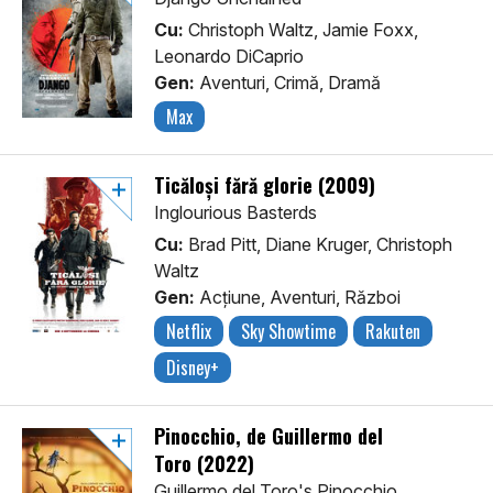
Cu:
Christoph Waltz, Jamie Foxx,
Leonardo DiCaprio
Gen:
Aventuri, Crimă, Dramă
Max
Ticăloși fără glorie (2009)
Inglourious Basterds
Cu:
Brad Pitt, Diane Kruger, Christoph
Waltz
Gen:
Acţiune, Aventuri, Război
Netflix
Sky Showtime
Rakuten
Disney+
Pinocchio, de Guillermo del
Toro (2022)
Guillermo del Toro's Pinocchio