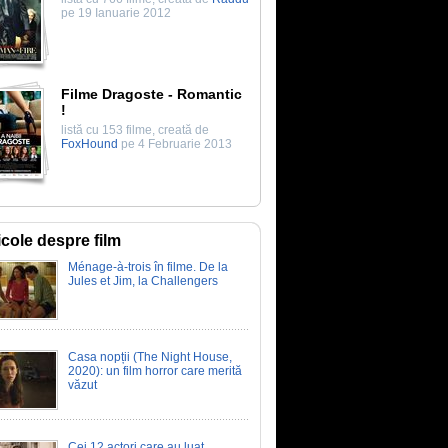
pe 19 Ianuarie 2012
Filme Dragoste - Romantic
!
listă cu 153 filme, creată de
FoxHound
pe 4 Februarie 2013
icole despre film
Ménage-à-trois în filme. De la
Jules et Jim, la Challengers
Casa nopții (The Night House,
2020): un film horror care merită
văzut
Cei 12 actori care au luat