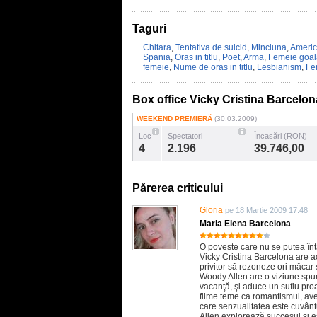
Taguri
Chitara
,
Tentativa de suicid
,
Minciuna
,
Ameri
Spania
,
Oras in titlu
,
Poet
,
Arma
,
Femeie goal
femeie
,
Nume de oras in titlu
,
Lesbianism
,
Fe
Box office Vicky Cristina Barcelon
WEEKEND PREMIERĂ
(30.03.2009)
Loc
Spectatori
Încasări (RON)
4
2.196
39.746,00
Părerea criticului
Gloria
pe 18 Martie 2009 17:48
Maria Elena Barcelona
O poveste care nu se putea înt
Vicky Cristina Barcelona are a
privitor să rezoneze ori măcar
Woody Allen are o viziune spu
vacanţă, şi aduce un suflu pro
filme teme ca romantismul, avent
care senzualitatea este cuvânt
Allen explorează succesul şi eş