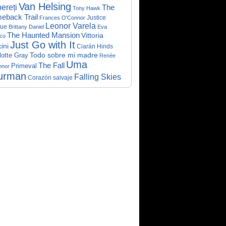
Van Helsing
ereți
The
Tony Hawk
eback Trail
Justice
Frances O'Connor
Leonor Varela
ue
Brittany Daniel
Eva
The Haunted Mansion
Vittoria
co
Just Go with It
ini
Ciarán Hinds
Todo sobre mi madre
lotte Gray
Renée
Uma
The Fall
Primeval
nnor
urman
Falling Skies
Corazón salvaje