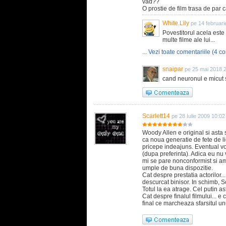
vad??
O prostie de film trasa de par 
White.Lily
pe 14 februari
Povestitorul acela este 
multe filme ale lui...
... Vezi toate comentariile (4 co
snaipar
pe 25 mai 2018 
cand neuronul e micut si
Scarlett14
pe 28 Iulie 2009 10:02
Woody Allen e original si asta 
ca noua generatie de fete de li
pricepe indeajuns. Eventual v
(dupa preferinta). Adica eu nu 
mi se pare nonconformist si amuz
umple de buna dispozitie.
Cat despre prestatia actorilor
descurcat binisor. In schimb, S
Totul la ea atrage. Cel putin as
Cat despre finalul filmului... e
final ce marcheaza sfarsitul un