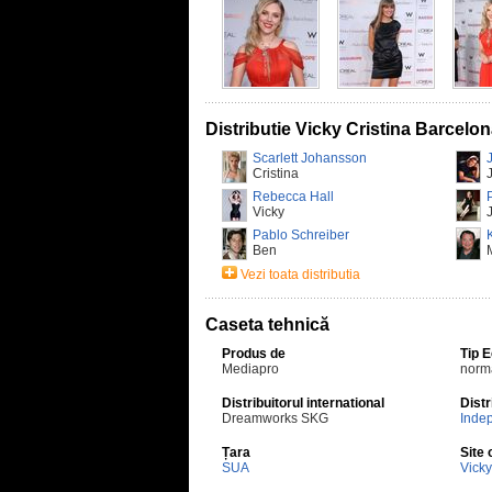
Distributie Vicky Cristina Barcelo
Scarlett Johansson
Cristina
Rebecca Hall
Vicky
Pablo Schreiber
Ben
Vezi toata distributia
Caseta tehnică
Produs de
Tip 
Mediapro
norm
Distribuitorul international
Distr
Dreamworks SKG
Inde
Țara
Site 
SUA
Vicky