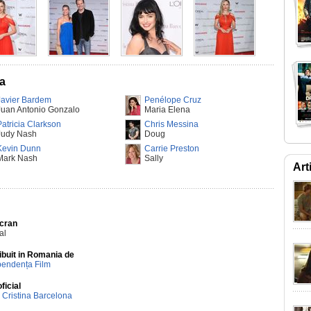
na
Javier Bardem
Penélope Cruz
Juan Antonio Gonzalo
Maria Elena
Patricia Clarkson
Chris Messina
Judy Nash
Doug
Kevin Dunn
Carrie Preston
Mark Nash
Sally
Art
Ecran
al
ibuit in Romania de
pendența Film
oficial
 Cristina Barcelona