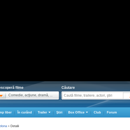
scoperă filme
Căutare
Comedie, acţiune, dramă, ...
mp liber
În curând
Trailer
Ştiri
Box Office
Club
Forum
elona
Detalii
>