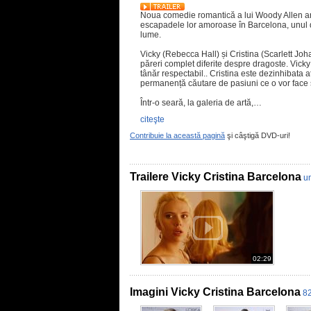
Noua comedie romantică a lui Woody Allen are
escapadele lor amoroase în Barcelona, unul d
lume.
Vicky (Rebecca Hall) și Cristina (Scarlett Jo
păreri complet diferite despre dragoste. Vicky
tânăr respectabil.. Cristina este dezinhibata a
permanență căutare de pasiuni ce o vor face 
Într-o seară, la galeria de artă,…
citeşte
Contribuie la această pagină
şi câştigă DVD-uri!
Trailere Vicky Cristina Barcelona
un
02:29
Imagini Vicky Cristina Barcelona
82