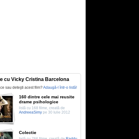
te cu Vicky Cristina Barcelona
lace sau deteşti acest film?
Adaugă-l într-o listă!
160 dintre cele mai reusite
drame psihologice
listă cu 168 filme, creată de
AndreeaSimy
pe 30 Iulie 2012
Colectie
listă cu 766 filme, creată de
Raddu