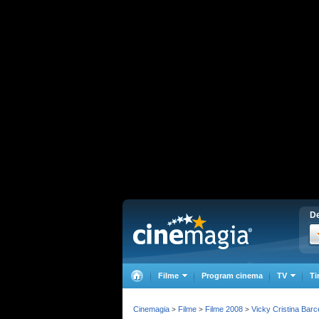
De
Filme
Program cinema
TV
Ti
Cinemagia
Filme
Filme 2008
Vicky Cristina Barc
>
>
>