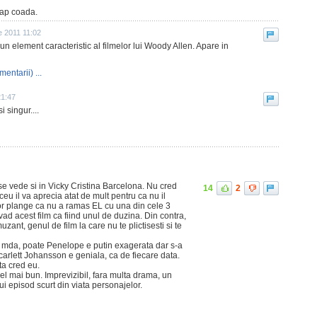
cap coada.
e 2011 11:02
un element caracteristic al filmelor lui Woody Allen. Apare in
mentarii) ...
21:47
 singur....
se vede si in Vicky Cristina Barcelona. Nu cred
14
2
ceu il va aprecia atat de mult pentru ca nu il
or plange ca nu a ramas EL cu una din cele 3
vad acest film ca fiind unul de duzina. Din contra,
ant, genul de film la care nu te plictisesti si te
... mda, poate Penelope e putin exagerata dar s-a
carlett Johansson e geniala, ca de fiecare data.
ta cred eu.
 cel mai bun. Imprevizibil, fara multa drama, un
ui episod scurt din viata personajelor.