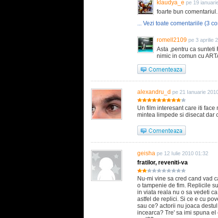
klaudya_e
pe 19 ianuari
foarte bun comentariul..
... Vezi toate comentariile (3 co
romell2109
pe 3 aprilie
Asta ,pentru ca sunteti
nimic in comun cu ARTA 
alexandru_d
pe 21 Ianuarie 201
Un film interesant care iti fac
mintea limpede si disecat dar c
geisha
pe 12 Iulie 2010 01:32
fratilor, reveniti-va
Nu-mi vine sa cred cand vad c
o tampenie de fim. Replicile su
in viata reala nu o sa vedeti ca
astfel de replici. Si ce e cu po
sau ce? actorii nu joaca destul
incearca? Tre' sa imi spuna el 