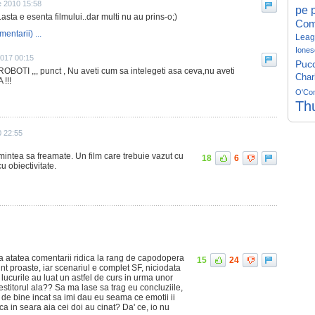
e 2010 15:58
pe p
asta e esenta filmului..dar multi nu au prins-o;)
Com
mentarii) ...
Leag
Iones
 2017 00:15
Pucc
 ROBOTI ,,, punct , Nu aveti cum sa intelegeti asa ceva,nu aveti
Char
!!!
O'Co
Th
0 22:55
e mintea sa freamate. Un film care trebuie vazut cu
18
6
u obiectivitate.
a atatea comentarii ridica la rang de capodopera
15
24
nt proaste, iar scenariul e complet SF, niciodata
 lucurile au luat un astfel de curs in urma unor
vestitorul ala?? Sa ma lase sa trag eu concluziile,
 de bine incat sa imi dau eu seama ce emotii ii
ca in seara aia cei doi au cinat? Da' ce, io nu