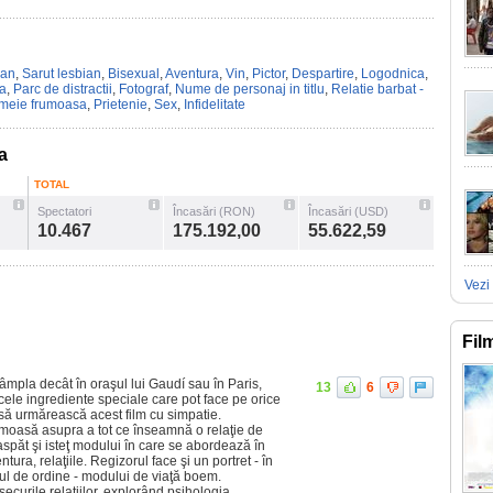
can
,
Sarut lesbian
,
Bisexual
,
Aventura
,
Vin
,
Pictor
,
Despartire
,
Logodnica
,
a
,
Parc de distractii
,
Fotograf
,
Nume de personaj in titlu
,
Relatie barbat -
meie frumoasa
,
Prietenie
,
Sex
,
Infidelitate
a
TOTAL
Spectatori
Încasări (RON)
Încasări (USD)
10.467
175.192,00
55.622,59
Vezi 
Fil
âmpla decât în oraşul lui Gaudí sau în Paris,
13
6
cele ingrediente speciale care pot face pe orice
 să urmărească acest film cu simpatie.
moasă asupra a tot ce înseamnă o relaţie de
aspăt şi isteţ modului în care se abordează în
ura, relaţiile. Regizorul face şi un portret - în
ul de ordine - modului de viaţă boem.
ecurile relaţiilor, explorând psihologia