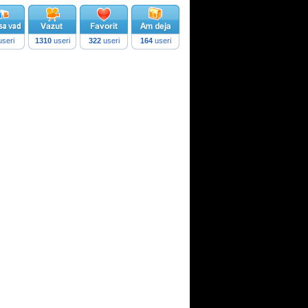
seri
1310
useri
322
useri
164
useri