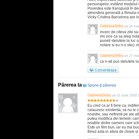
personajelor, evitând modelul 
Povestea este transpusă în deco
atmosfera generală a filmului e
Vicky Cristina Barcelona are l
GabrielaSirbu
pe 26 mai
incerc de citeva zile sa
imi zice ca sa aleg nota
puneti stelutele la loc
notare si eu n-o stiu). 
GabrielaSirbu
pe 27 mai
ca n-ati pus stelutele l
Părerea ta
Spune-ţi părerea
GabrielaSirbu
pe 01 Iunie 2009 
Eu cred ca ar fi bine ca, indife
calauzesc existenta, sa nu le 
noastre, sau nefiresti pe ale al
putea modifica din temelii; cam
relatiile dintre oameni care schi
Este un film bun, iar eu ma buc
filmul asta in afara de clisee si a