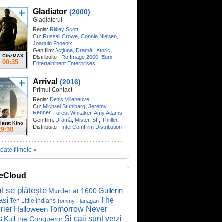
Gladiator
(2000)
Gladiatorul
Regia:
Ridley Scott
Cu:
Russell Crowe
,
Connie Nielsen
,
Joaquin Phoenix
Gen film:
Acţiune
,
Dramă
,
Istoric
CineMAX
Distribuitor:
Ro Image 2000
,
Euro
00:35
Entertainment Enterprises
Arrival
(2016)
Primul Contact
Regia:
Denis Villeneuve
Cu:
Michael Stuhlbarg
,
Jeremy
Renner
,
Forest Whitaker
,
Amy Adams
Gen film:
Dramă
,
Mister
,
SF
,
Thriller
iasat Kino
Distribuitor:
InterComFilm Distribution
19:30
toate filmele »
eCloud
ul se plătește
Gullerin
Murder at 1600
asi
The
Ten Little Indians
Tommy Flanagan
rier
Halloween
Tomorrow Never
Și caii sunt verzi
s
Kull the Conqueror