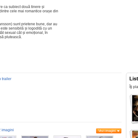
 ca subiect două tinere și
intre cele mai romantice orașe din
hansson) sunt prietene bune, dar au
 este sensibilă și logodită cu un
tât sexual cât și emoțional, în
să plutească.
Lis
 trailer
Îţi p
 imagini
Vezi imagini