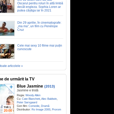
Oscarul pentru roluri în altă limbă
decât engleza. Sophia Loren ar
putea câștiga iar în 2021
Din 29 aprilie, în cinematografe:
„ma ma”, un film cu Penélope
Cruz
Cele mai sexy 10 filme mai puțin
cunoscute
toate articolele »
me de urmărit la TV
Blue Jasmine
(2013)
Jasmine e tristă
Regia:
Woody Allen
Cu:
Cate Blanchett
,
Alec Baldwin
,
Peter Sarsgaard
Gen film:
Comedie
,
Dramă
TVR 1
Distribuitor:
Ro Image 2000
,
Prorom
20:00