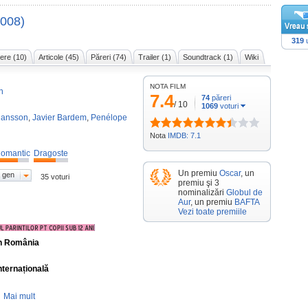
2008)
319
u
ere (10)
Articole (45)
Păreri (74)
Trailer (1)
Soundtrack (1)
Wiki
NOTA FILM
n
7.4
74
păreri
/
10
1069
voturi
ohansson
,
Javier Bardem
,
Penélope
Nota
IMDB: 7.1
omantic
Dragoste
Un premiu
Oscar
, un
 gen
35 voturi
premiu şi 3
nominalizări
Globul de
Aur
, un premiu
BAFTA
Vezi toate premiile
în România
nternațională
Mai mult