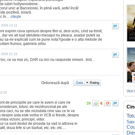
de iubiri hollywoodiene.
rul unic al Barcelonei, în plină vară, asfel încât
ste pozitivă, solară.
oc în…
citeşte
 2009 14:12
-mi exprim ceva opiniuni despre film si, desi scriu, cind sa trimit,
. dar voi ati luat stelutele=mesajul nu pleaca. asadar puteti sa
 sau sa-mi explicati cum se pune nota?(poate e o alta metode de
multam frumos, gabriela sirbu
 2009 21:19
a loc, ce sa mai zic, DAR ca nici nu raspunde nimeni...trist...
V
Ordonează după
Data
Rating
Vezi 
18:35
rent de principiile pe care le avem si care ne
39
6
Cin
consideram, totusi, de nezdruncinat pe ale
tora caci, nu se stie niciodata cine sau ce le va
Tot
 despre asta este vorba in VCB si fireste, despre
mba viziuni, principii, viitor.
Sav
ur ca sunt destul de proasta sa vad si altceva in
Cou
tit, doua tirfe si un barbat, etc, etc, etc....
Die