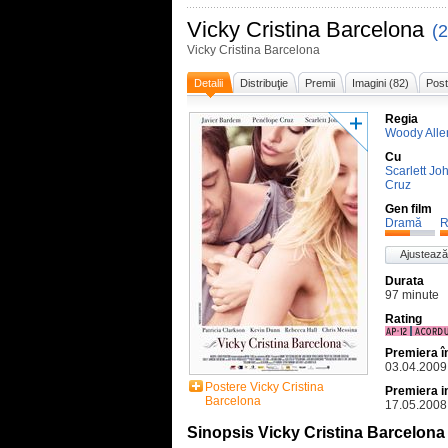
Vicky Cristina Barcelona
(
Vicky Cristina Barcelona
Detalii
Distribuţie
Premii
Imagini (82)
Post
Regia
Woody Alle
Cu
Scarlett J
Cruz
Gen film
Dramă
R
Ajustează
Durata
97 minute
Rating
Premiera 
03.04.2009
Postere Vicky Cristina
Premiera i
Barcelona
17.05.2008
Sinopsis Vicky Cristina Barcelona