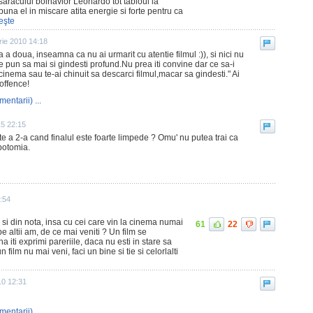
a saracului bolnavior Leonardo tot tabloul la
puna el in miscare atita energie si forte pentru ca
eşte
ie 2010 14:18
a a doua, inseamna ca nu ai urmarit cu atentie filmul :)), si nici nu
 "te pun sa mai si gindesti profund.Nu prea iti convine dar ce sa-i
a cinema sau te-ai chinuit sa descarci filmul,macar sa gindesti." Ai
offence!
mentarii) ...
15 22:15
te a 2-a cand finalul este foarte limpede ? Omu' nu putea trai ca
botomia.
:54
si din nota, insa cu cei care vin la cinema numai
61
22
 altii am, de ce mai veniti ? Un film se
 iti exprimi pareriile, daca nu esti in stare sa
n film nu mai veni, faci un bine si tie si celorlalti
10 12:31
mentarii) ...