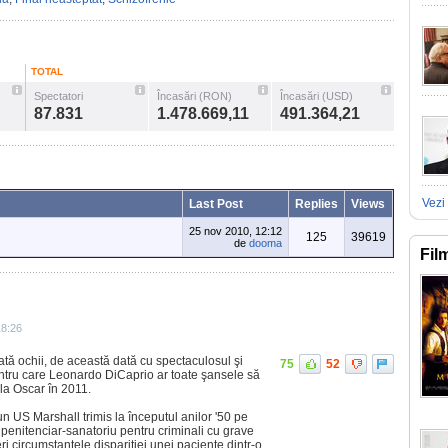
TOTAL
Spectatori
Încasări (RON)
Încasări (USD)
87.831
1.478.669,11
491.364,21
Vezi 
Last Post
Replies
Views
25 nov 2010, 12:12
125
39619
de
dooma
Fil
18:26
ată ochii, de această dată cu spectaculosul şi
75
52
entru care Leonardo DiCaprio ar toate şansele să
a Oscar în 2011.
n US Marshall trimis la începutul anilor '50 pe
 penitenciar-sanatoriu pentru criminali cu grave
i circumstanţele dispariţiei unei paciente dintr-o