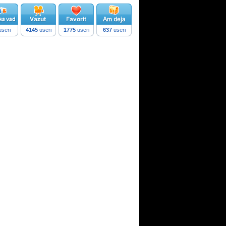
seri
4145
useri
1775
useri
637
useri