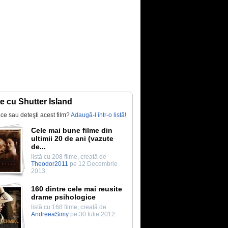
te cu Shutter Island
lace sau deteşti acest film?
Adaugă-l într-o listă!
Cele mai bune filme din
ultimii 20 de ani (vazute
de...
listă cu 208 filme, creată de
Theodor2011
pe 12 Decembrie
2013
160 dintre cele mai reusite
drame psihologice
listă cu 168 filme, creată de
AndreeaSimy
pe 30 Iulie 2012