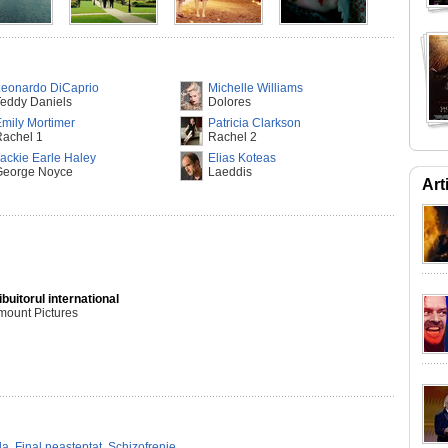
Leonardo DiCaprio
Michelle Williams
eddy Daniels
Dolores
mily Mortimer
Patricia Clarkson
Rachel 1
Rachel 2
ackie Earle Haley
Elias Koteas
George Noyce
Laeddis
Art
ibuitorul international
mount Pictures
la
,
Final neasteptat
,
Schizofrenie