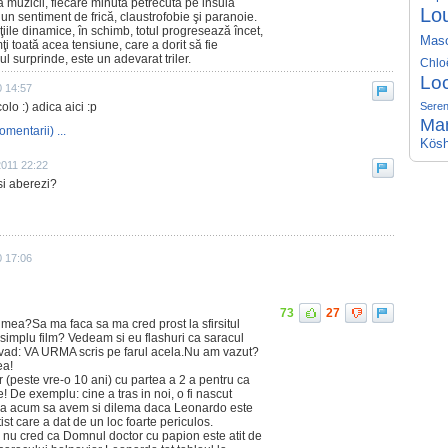
 muzicii, fiecare minută petrecută pe insula
Lo
 un sentiment de frică, claustrofobie şi paranoie.
uţiile dinamice, în schimb, totul progresează încet,
Mas
ţi toată acea tensiune, care a dorit să fie
ul surprinde, este un adevarat triler.
Chlo
Lo
0 14:57
colo :) adica aici :p
Seren
Ma
omentarii) ...
Kösh
2011 22:22
si aberezi?
0 17:06
73
27
 mea?Sa ma faca sa ma cred prost la sfirsitul
 simplu film? Vedeam si eu flashuri ca saracul
 vad: VA URMA scris pe farul acela.Nu am vazut?
ea!
 (peste vre-o 10 ani) cu partea a 2 a pentru ca
! De exemplu: cine a tras in noi, o fi nascut
sea acum sa avem si dilema daca Leonardo este
st care a dat de un loc foarte periculos.
 nu cred ca Domnul doctor cu papion este atit de