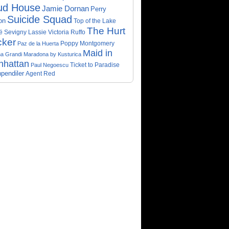
ud House
Jamie Dornan
Perry
Suicide Squad
on
Top of the Lake
The Hurt
ë Sevigny
Victoria Ruffo
Lassie
cker
Poppy Montgomery
Paz de la Huerta
Maid in
a Grandi
Maradona by Kusturica
nhattan
Ticket to Paradise
Paul Negoescu
pendiler
Agent Red