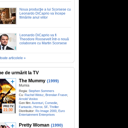
Noua producţie a lui Scorsese cu
Leonardo DiCaprio va începe
filmările anul viitor
Leonardo DiCaprio va fi
Theodore Roosevelt într-o nouă
colaborare cu Martin Scorsese
toate articolele »
me de urmărit la TV
The Mummy
(1999)
Mumia
Regia:
Stephen Sommers
Cu:
Rachel Weisz
,
Brendan Fraser
,
Arnold Vosloo
Gen film:
Aventuri
,
Comedie
,
PRO TV
,
,
,
Fantastic
Horror
SF
Thriller
21:30
Distribuitor:
Ro Image 2000
,
Euro
Entertainment Enterprises
Pretty Woman
(1990)