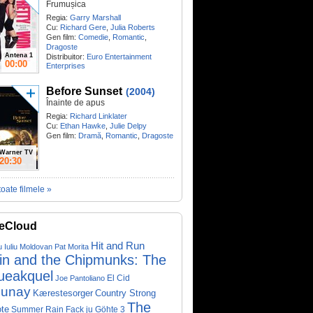
Frumușica
Regia:
Garry Marshall
Cu:
Richard Gere
,
Julia Roberts
Gen film:
Comedie
,
Romantic
,
Dragoste
Antena 1
Distribuitor:
Euro Entertainment
00:00
Enterprises
Before Sunset
(2004)
Înainte de apus
Regia:
Richard Linklater
Cu:
Ethan Hawke
,
Julie Delpy
Gen film:
Dramă
,
Romantic
,
Dragoste
Warner TV
20:30
toate filmele »
eCloud
Hit and Run
u Iuliu Moldovan
Pat Morita
vin and the Chipmunks: The
ueakquel
El Cid
Joe Pantoliano
lunay
Kærestesorger
Country Strong
The
te
Summer Rain
Fack ju Göhte 3