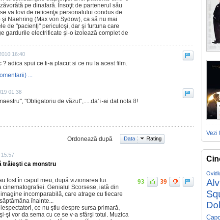
 zăvorâtă pe dinafară. Însoţit de partenerul său
se va lovi de reticenţa personalului condus de
) şi Naehring (Max von Sydow), ca să nu mai
 de "pacienţi" periculoşi, dar şi furtuna care
uge gardurile electrificate şi-o izolează complet de
 2010 16:40
c ? adica spui ce ti-a placut si ce nu la acest film.
omentarii) ...
019 01:38
estru", "Obligatoriu de văzut",.....da' i-ai dat nota 8!
Vezi 
Ordonează după
Data
Rating
 15:57
Cin
 trăieşti ca monstru
Ovidi
au fost în capul meu, după vizionarea lui.
Al
93
39
a cinematografiei. Genialul Scorsese, iată din
Sq
 imagine incomparabilă, care atrage cu fiecare
 săptămâna înainte...
Do
elespectatori, ce nu ştiu despre sursa primară,
i-şi vor da sema cu ce se v-a sfârşi totul. Muzica
Capo