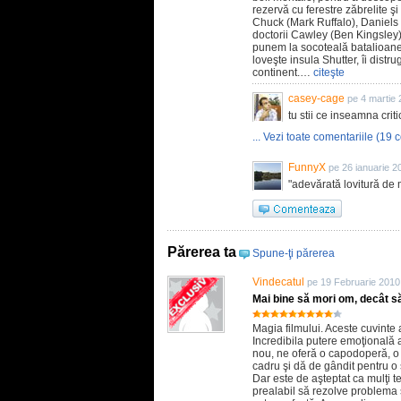
rezervă cu ferestre zăbrelite şi
Chuck (Mark Ruffalo), Daniels 
doctorii Cawley (Ben Kingsley
punem la socoteală batalioanele
loveşte insula Shutter, îi distr
continent.…
citeşte
casey-cage
pe 4 martie
tu stii ce inseamna criti
... Vezi toate comentariile (19 c
FunnyX
pe 26 ianuarie 2
"adevărată lovitură de ma
Părerea ta
Spune-ţi părerea
Vindecatul
pe 19 Februarie 2010
Mai bine să mori om, decât să
Magia filmului. Aceste cuvinte 
Incredibila putere emoţională 
nou, ne oferă o capodoperă, o
cadru şi dă de gândit pentru o
Dar este de aşteptat ca mulţi t
prealabil să rezolve problema ş