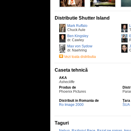
Distributie Shutter Island
Mark Ruffalo
Chuck Aule
T
Ben Kingsley
E
dr. Cawley
Max von Sydow
J
dr. Naehring
Vezi toata distributia
Caseta tehnică
AKA
Ashecliffe
Produs de
Distr
Phoenix Pictures
Para
Distribuit in Romania de
Țara
Ro Image 2000
SUA
Taguri
Nebun
,
Razboiul Rece
,
Bazat pe roman
,
Insu