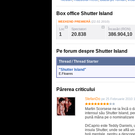
Box office Shutter Island
WEEKEND PREMIERĂ
(22.02.2010)
Loc
Spectatori
Încasări (RON)
1
20.838
386.904,10
Pe forum despre Shutter Island
Thread / Thread Starter
"Shutter Island"
E.Floares
Părerea criticului
StefanDo
pe 25 Februarie 2010 
Martin Scorsese ne ia încă o d
intensul său Shutter Island, p
pună mâna pe o nominalizare l
DiCaprio este Teddy Daniels, u
insula Shutter, unde se află un
boli mentale, pentru a descoper