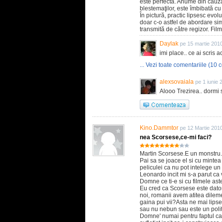
este perfectă. Anume din cauza
blestemaţilor, este îmbibată cu
În pictură, practic lipsesc evol
doar c-o astfel de abordare sim
transmită de către regizor. Film
Daylak
pe 15 martie 201
imi place.. ce ai scris a
... Vezi toate comentariile (10 c
alexsovaiala
pe 1 iunie 
Alooo Trezirea.. dormi 
Kino.Dammtor
pe 12 Martie 201
nea Scorsese,ce-mi faci?
Martin Scorsese.E un monstru.
Pai sa se joace el si cu mintea
peliculei ca nu pot intelege un
Leonardo incit mi s-a parut ca
Domne ce ti-e si cu filmele ast
Eu cred ca Scorsese este dator
noi, romanii avem atitea dileme
gaina pui vii?Asta ne mai lip
sau nu nebun sau este un politi
Domne' numai pentru faptul ca