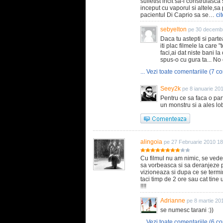
sufletist incit sa-i construiasc
inceput cu vaporul si altele,sa 
pacientul Di Caprio sa se…
cit
sebyelton
pe 30 decembr
Daca tu astepti si parte
iti plac filmele la care
faci,ai dat niste bani l
spus-o cu gura ta... No 
... Vezi toate comentariile (7 co
Seey2k
pe 8 ianuarie 20
Pentru ce sa faca o par
un monstru si a ales lo
alingoia
pe 27 Februarie 2010 18
Cu filmul nu am nimic, se vede 
sa vorbeasca si sa deranjeze pe
vizioneaza si dupa ce se termina
taci timp de 2 ore sau cat tine u
!!!!
Adrianne
pe 8 martie 20
se numesc tarani :))
... Vezi toate comentariile (6 co