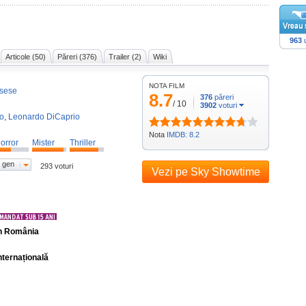
963
u
Articole (50)
Păreri (376)
Trailer (2)
Wiki
NOTA FILM
rsese
8.7
376
păreri
/
10
3902
voturi
lo
,
Leonardo DiCaprio
Nota
IMDB: 8.2
orror
Mister
Thriller
 gen
293 voturi
Vezi pe Sky Showtime
în România
nternațională