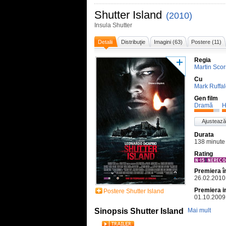
Shutter Island
(2010)
Insula Shutter
Detalii
Distribuţie
Imagini (63)
Postere (11)
Regia
Martin Sco
Cu
Mark Ruffa
Gen film
Dramă
H
Ajustează
Durata
138 minute
Rating
Premiera 
26.02.2010
Premiera i
Postere Shutter Island
01.10.2009
Sinopsis Shutter Island
Mai mult