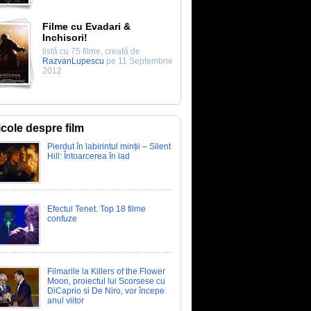
Filme cu Evadari &
Inchisori!
listă cu 75 filme, creată de
RazvanLupescu
pe 11 Septembrie
2012
icole despre film
Pierdut în labirintul minții – Silent
Hill: Întoarcerea în iad
Efectul Tenet. Top 18 filme
confuze
Filmarile la Killers of the Flower
Moon, proiectul lui Scorsese cu
DiCaprio si De Niro, vor începe
anul viitor