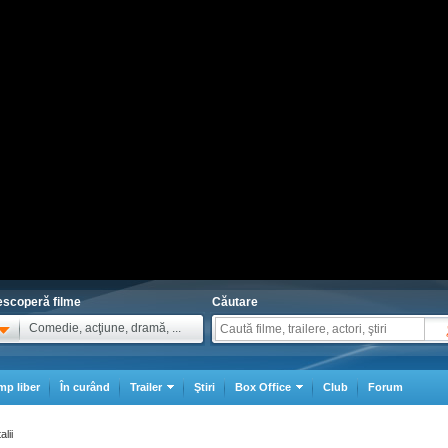
scoperă filme
Căutare
Comedie, acţiune, dramă, ...
mp liber
În curând
Trailer
Ştiri
Box Office
Club
Forum
alii