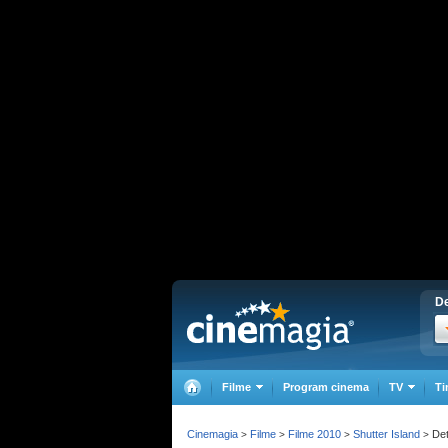
De
Filme
Program cinema
TV
Ti
Cinemagia
Filme
Filme 2010
Shutter Island
Det
>
>
>
>