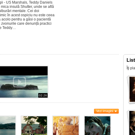
egii - US Marshals, Teddy Daniels
mica insulă Shutter, unde se află
ulburări mentale. Cei doi
imic în acest ospiciu nu este ceea
ă acolo pentru a găsi o pacientă
a zvonurile care denunță practici
 ce Teddy…
Lis
Îţi p
02:26
Vezi imagini