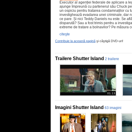
Executor al agenției federale de aplicare a l
ajunge împreună cu partenerul său Chuck pe 
un ospiciu pentru tratarea condamnaților cu t
investighează evadarea unei criminale, dar n
ce pare. Și nici Teddy Daniels nu este. Se afl
disparută? Sau a fost trimis pentru a investig
extreme de tratare a bolnavilor? Pe măsura
citeşte
Contribuie la această pagină
şi câştigă DVD-uri!
Trailere Shutter Island
2 trailere
01:13
Imagini Shutter Island
63 imagini