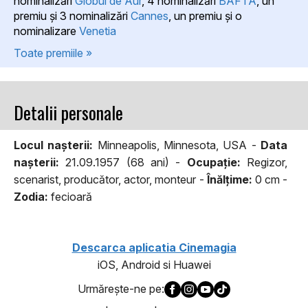
nominalizări
Globul de Aur
, 4 nominalizări
BAFTA
, un
premiu şi 3 nominalizări
Cannes
, un premiu şi o
nominalizare
Venetia
Toate premiile »
Detalii personale
Locul naşterii:
Minneapolis, Minnesota, USA -
Data
naşterii:
21.09.1957 (68 ani) -
Ocupaţie:
Regizor,
scenarist, producător, actor, monteur -
Înălţime:
0 cm -
Zodia:
fecioară
Descarca aplicatia Cinemagia
iOS, Android si Huawei
Urmăreşte-ne pe: