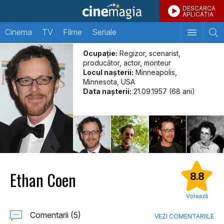
DESCARCA
APLICATIA
Cinema
TV
Filme
Seriale
Ocupație:
Regizor, scenarist,
producător, actor, monteur
Locul naşterii:
Minneapolis,
Minnesota, USA
Data naşterii:
21.09.1957 (68 ani)
Ethan Coen
8.8
Votează
Comentarii (5)
VEZI COMENTARIILE