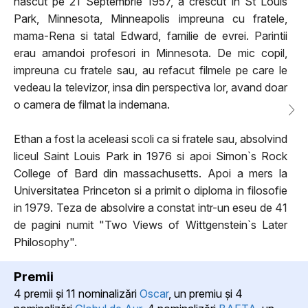
nascut pe 21 Septembrie 1957, a crescut in St Louis
Park, Minnesota, Minneapolis impreuna cu fratele,
mama-Rena si tatal Edward, familie de evrei. Parintii
erau amandoi profesori in Minnesota. De mic copil,
impreuna cu fratele sau, au refacut filmele pe care le
vedeau la televizor, insa din perspectiva lor, avand doar
o camera de filmat la indemana.
Ethan a fost la aceleasi scoli ca si fratele sau, absolvind
liceul Saint Louis Park in 1976 si apoi Simon`s Rock
College of Bard din massachusetts. Apoi a mers la
Universitatea Princeton si a primit o diploma in filosofie
in 1979. Teza de absolvire a constat intr-un eseu de 41
de pagini numit "Two Views of Wittgenstein`s Later
Philosophy".
Premii
4 premii şi 11 nominalizări
Oscar
, un premiu şi 4