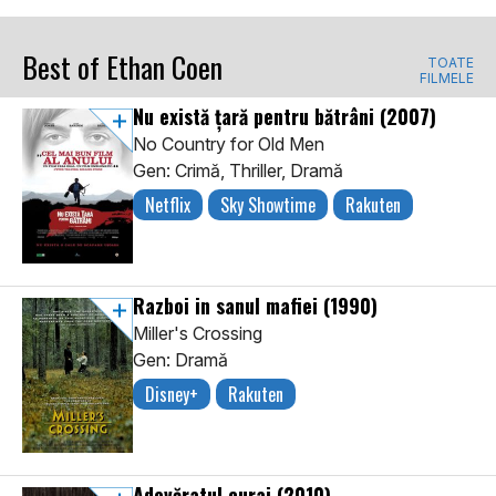
Best of Ethan Coen
TOATE
FILMELE
Nu există țară pentru bătrâni
(2007)
No Country for Old Men
Gen: Crimă, Thriller, Dramă
Netflix
Sky Showtime
Rakuten
Razboi in sanul mafiei
(1990)
Miller's Crossing
Gen: Dramă
Disney+
Rakuten
Adevăratul curaj
(2010)