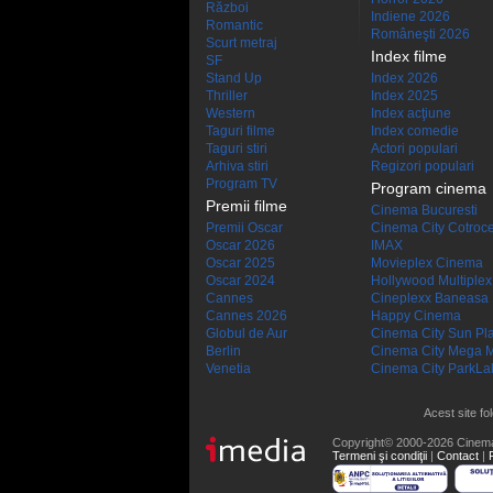
Război
Indiene 2026
Romantic
Româneşti 2026
Scurt metraj
Index filme
SF
Stand Up
Index 2026
Thriller
Index 2025
Western
Index acţiune
Taguri filme
Index comedie
Taguri stiri
Actori populari
Arhiva stiri
Regizori populari
Program TV
Program cinema
Premii filme
Cinema Bucuresti
Premii Oscar
Cinema City Cotroc
Oscar 2026
IMAX
Oscar 2025
Movieplex Cinema
Oscar 2024
Hollywood Multiplex
Cannes
Cineplexx Baneasa
Cannes 2026
Happy Cinema
Globul de Aur
Cinema City Sun Pl
Berlin
Cinema City Mega M
Venetia
Cinema City ParkLa
Acest site fo
Copyright© 2000-2026 Cinem
Termeni şi condiţii
|
Contact
|