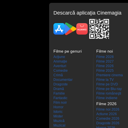
Descarcă aplicaţia Cinemagia
Filme pe genuri
Filme noi
Acţiune
Filme 2028
Animaţie
Filme 2027
Aventuri
Filme 2026
Comedie
Filme 2025
Crimă
Premiere cinema
Documentar
Filme la TV
Dragoste
Filme pe DVD
Dramă
Filme pe Blu-ray
Familie
Filme româneşti
Fantastic
Filme indiene
Film noir
Filme 2026
Horror
Filme noi 2026
Istoric
Actiune 2026
Mister
Comedie 2026
Muzică
Dragoste 2026
Muzical
Horror 2026