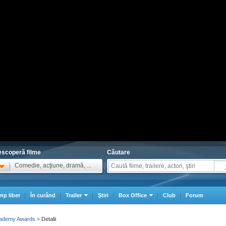
scoperă filme
Căutare
Comedie, acţiune, dramă, ...
mp liber
În curând
Trailer
Ştiri
Box Office
Club
Forum
cademy Awards
Detalii
>