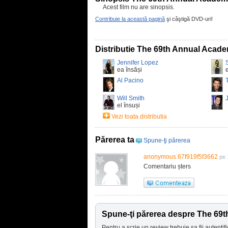
Acest film nu are sinopsis.
Contribuie la această pagină
şi câştigă DVD-uri!
Distributie The 69th Annual Acad
Jennifer Lopez
ea însăși
Al Pacino
Will Smith
el însuși
Vezi toata distributia
Părerea ta
Spune-ţi părerea
anonymous.67f919f5f3662
pe 
Comentariu șters
Spune-ţi părerea despre The 6
Pentru a scrie un review trebuie sa fii autentifi