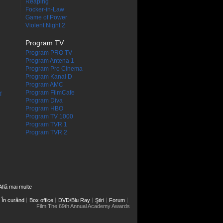
Reaping
Focker-in-Law
Game of Power
Violent Night 2
Program TV
Program PRO TV
Program Antena 1
Program Pro Cinema
Program Kanal D
Program AMC
Program FilmCafe
f
Program Diva
Program HBO
Program TV 1000
Program TVR 1
Program TVR 2
Află mai multe
În curând
Box office
DVD/Blu Ray
Ştiri
Forum
Film The 69th Annual Academy Awards