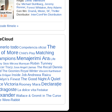
Regia:
Denis Villeneuve
Cu:
Michael Stuhlbarg
,
Jeremy
Renner
,
Forest Whitaker
,
Amy Adams
Gen film:
Dramă
,
Mister
,
SF
,
Thriller
iasat Kino
Distribuitor:
InterComFilm Distribution
19:30
toate filmele »
eCloud
The
rerlo todo
Competencia oficial
 of More
Matching
Child's Play
Menajerimi Ara
ampions
Life
Robin Tunney
y Sisto
Mircea Mureșan
Dennis
cer Tracy
The Recall
Jose Angel Llamas
d
The Goonies
Royal Winter
Vincent Kartheiser
Andreea Raicu
Inside Job
a Drăgan
A Quiet
klyn's Finest
The Good Night
Declarație
Victoria
ce
Rooney Mara
dragoste
La dolce vita
Fedakar
exander
Wallace & Gromit in The Curse
he Were-Rabbit