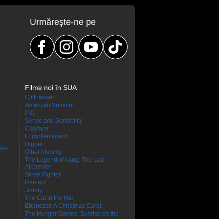
Urmăreşte-ne pe
Filme noi în SUA
Cliffhanger
American Summer
P31
Sense and Sensibility
Clayface
Forgotten Island
Digger
Sex
Other Mommy
The Legend of Aang: The Last
Airbender
Street Fighter
Remain
Jimmy
The Cat in the Hat
Ebenezer: A Christmas Carol
The Hunger Games: Sunrise on the