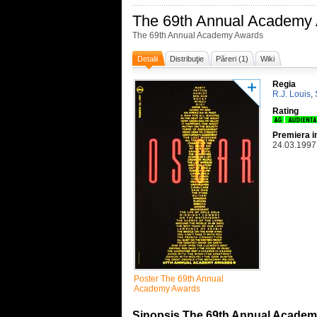
The 69th Annual Academy
The 69th Annual Academy Awards
Detalii
Distribuţie
Păreri (1)
Wiki
Regia
R.J. Louis
,
Rating
Premiera i
24.03.1997
Poster The 69th Annual
Academy Awards
Sinopsis The 69th Annual Acade