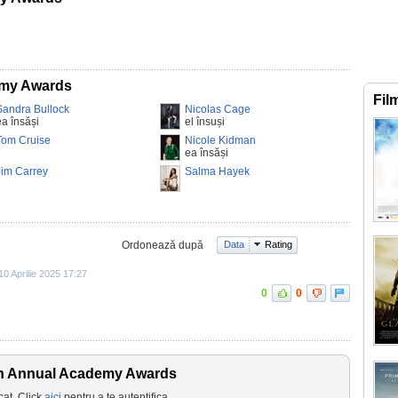
emy Awards
Fil
Sandra Bullock
Nicolas Cage
ea însăși
el însuși
Tom Cruise
Nicole Kidman
ea însăși
Jim Carrey
Salma Hayek
Ordonează după
Data
Rating
10 Aprilie 2025 17:27
0
0
9th Annual Academy Awards
cat. Click
aici
pentru a te autentifica.