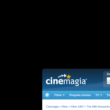
De
Filme
Program cinema
TV
Ti
Cinemagia
Filme
Filme 1997
The 69th Annual A
>
>
>