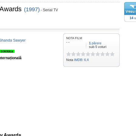
 Awards
(1997)
- Serial TV
14
u
NOTA FILM
Shanda Sawyer
- -
1
părere
sub 5 voturi
nternațională
Nota
IMDB: 6.4
my Awards