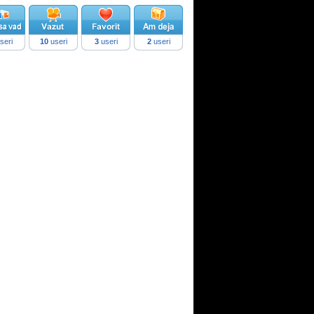
seri
10
useri
3
useri
2
useri