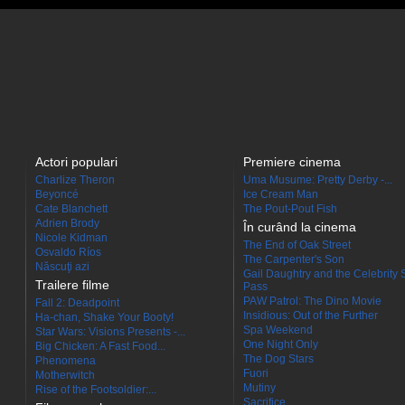
Actori populari
Premiere cinema
Charlize Theron
Uma Musume: Pretty Derby -...
Beyoncé
Ice Cream Man
Cate Blanchett
The Pout-Pout Fish
Adrien Brody
În curând la cinema
Nicole Kidman
The End of Oak Street
Osvaldo Ríos
The Carpenter's Son
Născuţi azi
Gail Daughtry and the Celebrity 
Trailere filme
Pass
PAW Patrol: The Dino Movie
Fall 2: Deadpoint
Insidious: Out of the Further
Ha-chan, Shake Your Booty!
Spa Weekend
Star Wars: Visions Presents -...
One Night Only
Big Chicken: A Fast Food...
The Dog Stars
Phenomena
Fuori
Motherwitch
Mutiny
Rise of the Footsoldier:...
Sacrifice