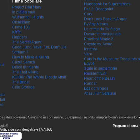
Filme populare
Handbook for Superheroes
Project Hail Mary
Fall 2: Deadpoint
În pielea mea
Cars
Wuthering Heights
Don't Look Back in Anger
Obsession
By Any Means
Crime 101
Le crime du 3e étage
Kîzîm
Dosarele orașului alb
Hoppers
Practical Magic 2
The Secret Agent
Coyote vs. Acme
Good Luck, Have Fun, Don't Die
Iertarea
Scream 7
Värn
How to Make a Killing
Cats in the Museum: Treasures o
Cazul Samca
Egypt
eni
Dolce far niente
3 zile în septembrie
The Last Viking
Resident Evil
Kill Bill: The Whole Bloody Affair
Heart of the Beast
The Bride!
Runner
Cold Storage
Los domingos
Atlasul Universului
aza
all
ke
losește cookie-uri. Navigând în continuare, vă exprimați acordul asupra folosirii cookie-urilor.
agia®
Program cinema
Politica de confidențialitate
|
A.N.P.C