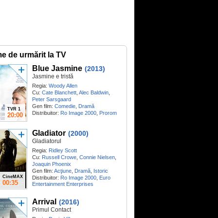
me de urmărit la TV
Blue Jasmine
(2013)
Jasmine e tristă
Regia:
Woody Allen
Cu:
Cate Blanchett
,
Alec Baldwin
,
Peter Sarsgaard
Gen film:
Comedie
,
Dramă
TVR 1
Distribuitor:
Ro Image 2000
,
Prorom
20:00
Gladiator
(2000)
Gladiatorul
Regia:
Ridley Scott
Cu:
Russell Crowe
,
Connie Nielsen
,
Joaquin Phoenix
Gen film:
Acţiune
,
Dramă
,
Istoric
CineMAX
Distribuitor:
Ro Image 2000
,
Euro
00:35
Entertainment Enterprises
Arrival
(2016)
Primul Contact