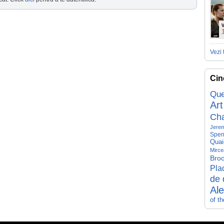
V
Vezi 
Cin
Que
Art
Ch
Jerem
Spen
Quai
Mirce
Broo
Pla
de 
Al
of t