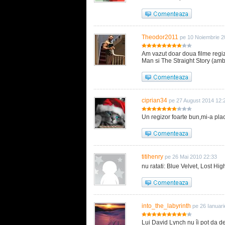
Theodor2011
pe 10 Noiembrie 2
Am vazut doar doua filme regi
Man si The Straight Story (ambe
ciprian34
pe 27 August 2014 12:
Un regizor foarte bun,mi-a placut 
titihenry
pe 26 Mai 2010 22:33
nu ratati: Blue Velvet, Lost Hi
into_the_labyrinth
pe 26 Ianuar
Lui David Lynch nu îi pot da de