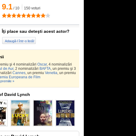
9.1
/
10
150
voturi
Îţi place sau deteşti acest actor?
Adaugă-l într-o listă!
ii
emiu şi 4 nominalizări
Oscar
, 4 nominalizări
l de Aur
, 2 nominalizări
BAFTA
, un premiu şi 3
nalizări
Cannes
, un premiu
Venetia
, un premiu
emia Europeana de Film
premiile »
of David Lynch