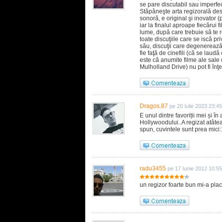
se pare discutabil sau imperfect
Stăpâneşte arta regizorală desă
sonoră, e original şi inovator (
iar la finalul aproape fiecărui f
lume, după care trebuie să te 
toate discuţiile care se iscă pr
său, discuţii care degenerează î
fie faţă de cinefili (că se laud
este că anumite filme ale sale
Mulholland Drive) nu pot fi în
Dragos.87
pe 20 Iulie 2023 23:45
E unul dintre favoriții mei și în
Hollywoodului..A regizat atâte
spun, cuvintele sunt prea mici:
radu3455
pe 17 Iunie 2012 10:55
un regizor foarte bun mi-a plac