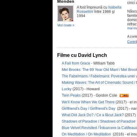
Monden
cinci 
A fost împreună cu
Isabella
Nãscut
Rossellini
între 1986 şi
famili
1994
domici
refrac
Vezi toate »
mai mu
A cont
Contri
Filme cu David Lynch
A Fall from Grace
- William Tabb
Mel Brooks: The 99 Year Old Man! / Mel Brook
The Fabelmans / Fabelmans: Povestea unei vi
Making Waves: The Art of Cinematic Sound /
Lucky
(2017) - Howard
Twin Peaks
(2017) - Gordon Cole
We'll Know When We Get There
(2017) - el i
Girlfriend's Day / Girlfriend's Day
(2017) - nar
What Did Jack Do? / Ce a făcut Jack?
(2017) -
Shadows of Paradise / Shadows of Paradise
Blue Velvet Revisited / Întoarcere la Catifeau
On Meditation / On Meditation
(2016) - el ins