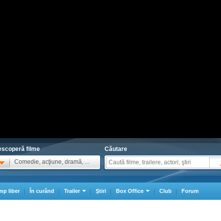
scoperă filme
Căutare
Comedie, acţiune, dramă, ...
mp liber
În curând
Trailer
Ştiri
Box Office
Club
Forum