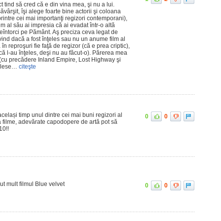
 tind să cred că e din vina mea, şi nu a lui.
vârşit, îşi alege foarte bine actorii şi coloana
printre cei mai importanţi regizori contemporani),
ilm al său ai impresia că ai evadat într-o altă
reîntorci pe Pământ. Aş preciza ceva legat de
ivind dacă a fost înţeles sau nu un anume film al
n reproşuri fie faţă de regizor (că e prea criptic),
ă că l-au înţeles, deşi nu au făcut-o). Părerea mea
 (cu precădere Inland Empire, Lost Highway şi
ţelese…
citeşte
 același timp unul dintre cei mai buni regizori al
0
0
a filme, adevărate capodopere de artă pot să
10!!
ut mult filmul Blue velvet
0
0