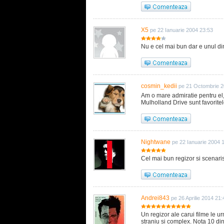
X5
pe 22 Ianuarie 2004 23:53
Nu e cel mai bun dar e unul di
cosmin_kedii
pe 21 Octombrie 2
Am o mare admiratie pentru el,
Mulholland Drive sunt favorite
Nightwane
pe 22 Ianuarie 2004 
Cel mai bun regizor si scenaris
Andrei843
pe 26 Aprilie 2014 21:
Un regizor ale carui filme le ur
straniu si complex. Nota 10 di