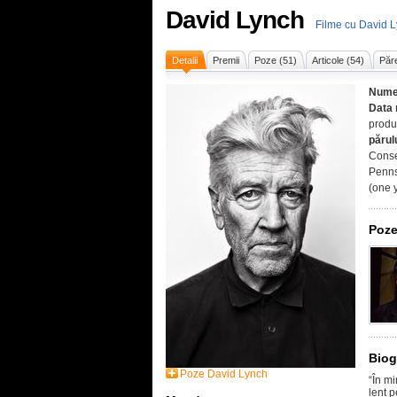
David Lynch
Filme cu David 
Detalii
Premii
Poze (51)
Articole (54)
Păre
Nume
Data 
produc
părul
Conse
Penns
(one 
Poze
Biog
Poze David Lynch
“În m
lent 