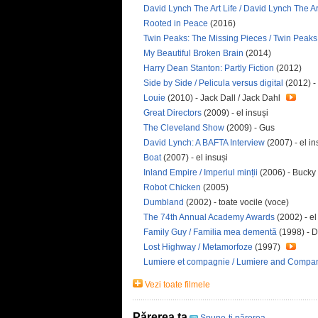
David Lynch The Art Life / David Lynch The Ar
Rooted in Peace
(2016)
Twin Peaks: The Missing Pieces / Twin Peaks:
My Beautiful Broken Brain
(2014)
Harry Dean Stanton: Partly Fiction
(2012)
Side by Side / Pelicula versus digital
(2012) - 
Louie
(2010) - Jack Dall / Jack Dahl
Great Directors
(2009) - el insuși
The Cleveland Show
(2009) - Gus
David Lynch: A BAFTA Interview
(2007) - el in
Boat
(2007) - el insuși
Inland Empire / Imperiul minții
(2006) - Bucky
Robot Chicken
(2005)
Dumbland
(2002) - toate vocile (voce)
The 74th Annual Academy Awards
(2002) - el
Family Guy / Familia mea dementă
(1998) - 
Lost Highway / Metamorfoze
(1997)
Lumiere et compagnie / Lumiere and Compa
Vezi toate filmele
Părerea ta
Spune-ţi părerea