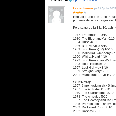
kasper hauser
pe 19 Aprilie 200
Regizor foarte bun, auto-indulg
prin amestecul lor de grotesc, 
Pe o scara de la 1 la 10, ash n
1977. Eraserhead 10/10
1980. The Elephant Man 9/10
1984. Dune 4/10
1986. Blue Velvet 8.5/10
1989. Twin Peaks(TV) 10/10
1990. Industrial Symphony No.1
1990. Wild at Heart 4/10
1992. Twin Peaks:Fire Walk Wi
1993. Hotel Room 5/10
1997. Lost Highway 8/10
1999. Straight Story 9/10
2001. Mulholland Drive 10/10
Scurt Metraje:
1967. 6 men getting sick 6 tim
1967. The Alphabet 6.5/10
1970. The Grandmother 8/10
1973. The Amputee 5/10
1987. The Cowboy and the F
1995. Premonition of an evil d
2002. Darkened Room 2/10
2002. Rabbits 3/10