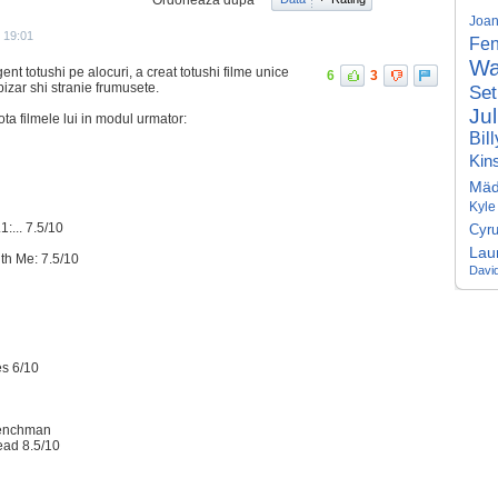
Joa
5 19:01
Fe
Wa
ent totushi pe alocuri, a creat totushi filme unice
6
3
bizar shi stranie frumusete.
Se
Ju
ota filmele lui in modul urmator:
Bil
Kin
Mäd
Kyle
:... 7.5/10
Cyr
Lau
th Me: 7.5/10
Davi
es 6/10
renchman
ead 8.5/10