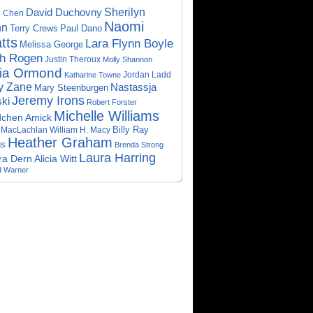
David Duchovny
Sherilyn
n Chen
Naomi
nn
Terry Crews
Paul Dano
tts
Lara Flynn Boyle
Melissa George
th Rogen
Justin Theroux
Molly Shannon
lia Ormond
Jordan Ladd
Katharine Towne
ly Zane
Nastassja
Mary Steenburgen
Jeremy Irons
ski
Robert Forster
Michelle Williams
chen Amick
Billy Ray
 MacLachlan
William H. Macy
Heather Graham
us
Brenda Strong
Laura Harring
ra Dern
Alicia Witt
d Warner