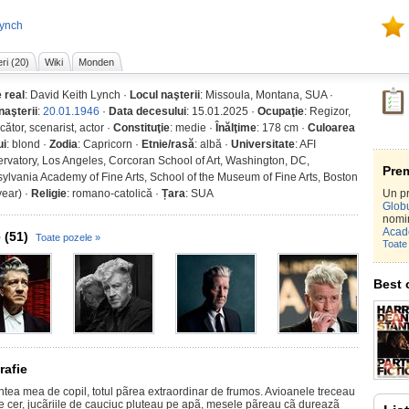
Lynch
ri (20)
Wiki
Monden
 real
: David Keith Lynch ·
Locul naşterii
: Missoula, Montana, SUA ·
naşterii
:
20.01.1946
·
Data decesului
: 15.01.2025 ·
Ocupaţie
: Regizor,
ător, scenarist, actor ·
Constituţie
: medie ·
Înălţime
: 178 cm ·
Culoarea
ui
: blond ·
Zodia
: Capricorn ·
Etnie/rasă
: albă ·
Universitate
: AFI
rvatory, Los Angeles, Corcoran School of Art, Washington, DC,
Prem
ylvania Academy of Fine Arts, School of the Museum of Fine Arts, Boston
year) ·
Religie
: romano-catolică ·
Țara
: SUA
Un pr
Globu
nomi
Acad
 (51)
Toate pozele »
Toate 
Best 
rafie
intea mea de copil, totul pãrea extraordinar de frumos. Avioanele treceau
pe cer, jucãriile de cauciuc pluteau pe apã, mesele pãreau cã dureazã