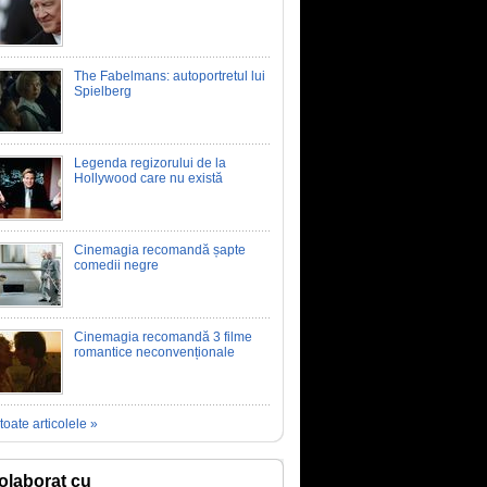
The Fabelmans: autoportretul lui
Spielberg
Legenda regizorului de la
Hollywood care nu există
Cinemagia recomandă șapte
comedii negre
Cinemagia recomandă 3 filme
romantice neconvenționale
toate articolele »
olaborat cu