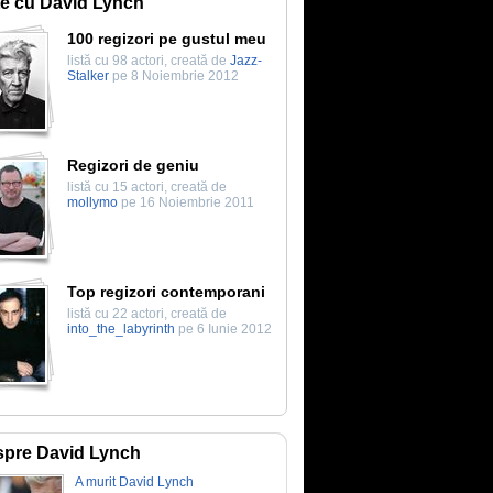
te cu David Lynch
100 regizori pe gustul meu
listă cu 98 actori, creată de
Jazz-
Stalker
pe 8 Noiembrie 2012
Regizori de geniu
listă cu 15 actori, creată de
mollymo
pe 16 Noiembrie 2011
Top regizori contemporani
listă cu 22 actori, creată de
into_the_labyrinth
pe 6 Iunie 2012
pre David Lynch
A murit David Lynch