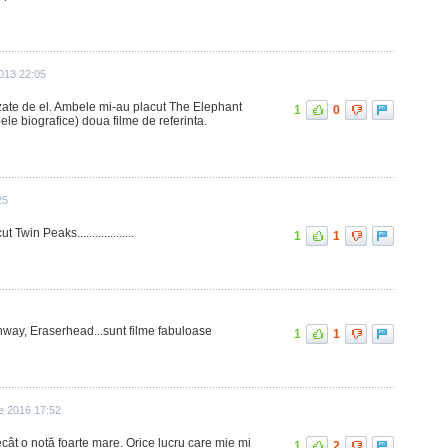
013 22:05
zate de el. Ambele mi-au placut The Elephant
1
0
le biografice) doua filme de referinta.
25
Twin Peaks...................
1
1
ghway, Eraserhead...sunt filme fabuloase
1
1
ie 2016 17:52
cât o notă foarte mare. Orice lucru care mie mi
1
2