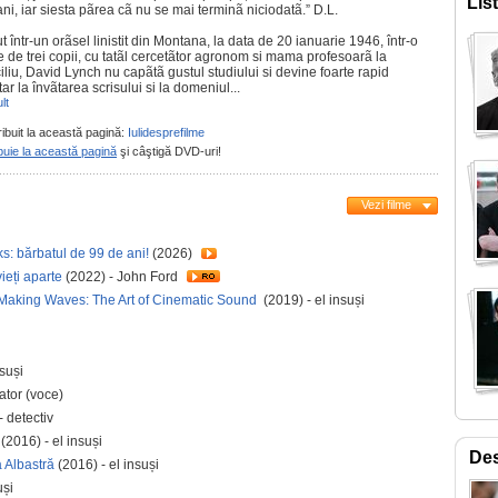
Lis
ani, iar siesta pãrea cã nu se mai terminã niciodatã.” D.L.
 într-un orãsel linistit din Montana, la data de 20 ianuarie 1946, într-o
e de trei copii, cu tatãl cercetãtor agronom si mama profesoarã la
liu, David Lynch nu capãtã gustul studiului si devine foarte rapid
tar la învãtarea scrisului si la domeniul...
lt
ribuit la această pagină:
Iulidesprefilme
buie la această pagină
şi câştigă DVD-uri!
Vezi filme
s: bărbatul de 99 de ani!
(2026)
eți aparte
(2022) - John Ford
 Making Waves: The Art of Cinematic Sound
(2019) - el insuși
nsuși
ator (voce)
 detectiv
(2016) - el insuși
Des
a Albastră
(2016) - el insuși
uși