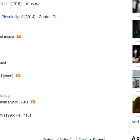
t Life
(2016) - el insuși
 Piesele lipsă
(2014) - Gordon Cole
el insuși
suși
 J (voce)
 insuși
David Lynch / Gus
ny
(1995) - el insuși
Vezi 
A c
Ordonează după
Data
Rating