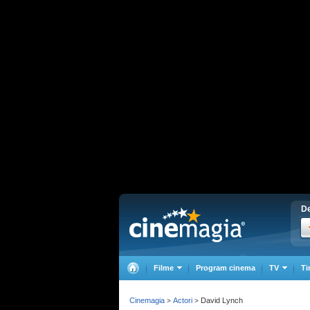
De
Filme
Program cinema
TV
Ti
Cinemagia
Actori
David Lynch
>
>