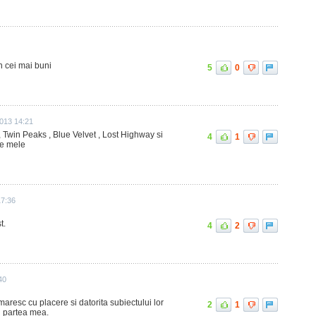
n cei mai buni
5
0
013 14:21
 Twin Peaks , Blue Velvet , Lost Highway si
4
1
le mele
17:36
t.
4
2
40
maresc cu placere si datorita subiectului lor
2
1
n partea mea.