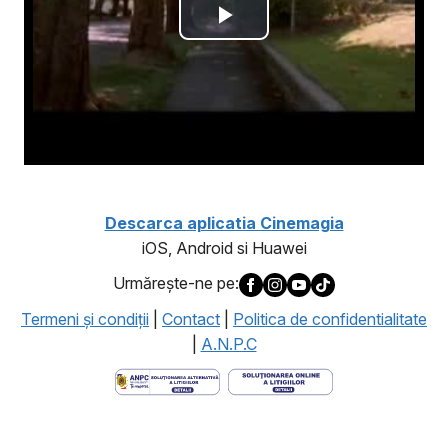
Descarca aplicatia Cinemagia
iOS, Android si Huawei
Urmăreşte-ne pe:
Termeni şi condiţii
|
Contact
|
Politica de confidentialitate
|
A.N.P.C