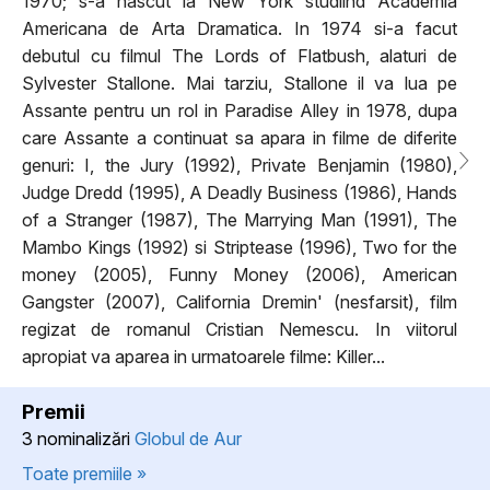
1970; s-a nascut la New York studiind Academia
Americana de Arta Dramatica. In 1974 si-a facut
debutul cu filmul The Lords of Flatbush, alaturi de
Sylvester Stallone. Mai tarziu, Stallone il va lua pe
Assante pentru un rol in Paradise Alley in 1978, dupa
care Assante a continuat sa apara in filme de diferite
genuri: I, the Jury (1992), Private Benjamin (1980),
Judge Dredd (1995), A Deadly Business (1986), Hands
of a Stranger (1987), The Marrying Man (1991), The
Mambo Kings (1992) si Striptease (1996), Two for the
money (2005), Funny Money (2006), American
Gangster (2007), California Dremin' (nesfarsit), film
regizat de romanul Cristian Nemescu. In viitorul
apropiat va aparea in urmatoarele filme: Killer...
Premii
3 nominalizări
Globul de Aur
Toate premiile »