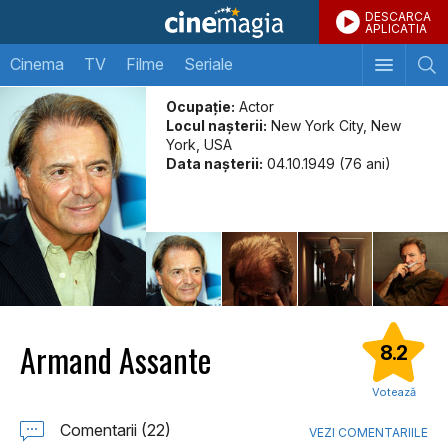
DESCARCA
APLICATIA
Cinema
TV
Filme
Seriale
Ocupație:
Actor
Locul naşterii:
New York City, New
York, USA
Data naşterii:
04.10.1949 (76 ani)
Armand Assante
8.2
Votează
Comentarii (22)
VEZI COMENTARIILE