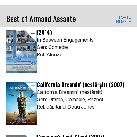
Best of Armand Assante
TOATE
FILMELE
(2014)
In Between Engagements
Gen: Comedie
Rol: Alonzo
California Dreamin' (nesfârșit)
(2007)
California Dreamin' (nesfârșit)
Gen: Dramă, Comedie, Război
Rol: căpitanul Doug Jones
Casanova's Last Stand
(2007)