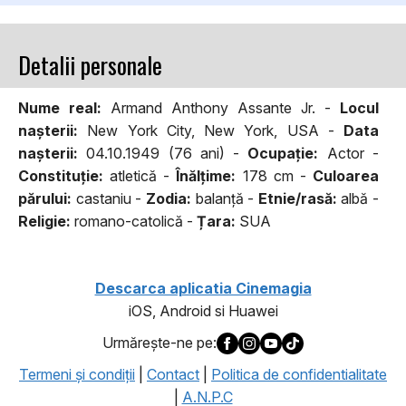
Detalii personale
Nume real:
Armand Anthony Assante Jr. -
Locul
naşterii:
New York City, New York, USA -
Data
naşterii:
04.10.1949 (76 ani) -
Ocupaţie:
Actor -
Constituţie:
atletică -
Înălţime:
178 cm -
Culoarea
părului:
castaniu -
Zodia:
balanţă -
Etnie/rasă:
albă -
Religie:
romano-catolică -
Țara:
SUA
Descarca aplicatia Cinemagia
iOS, Android si Huawei
Urmăreşte-ne pe:
Termeni şi condiţii
|
Contact
|
Politica de confidentialitate
|
A.N.P.C