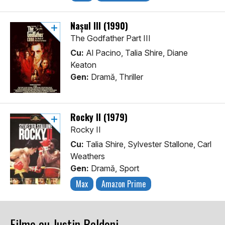
Nașul III (1990)
The Godfather Part III
Cu:
Al Pacino, Talia Shire, Diane
Keaton
Gen:
Dramă, Thriller
Rocky II (1979)
Rocky II
Cu:
Talia Shire, Sylvester Stallone, Carl
Weathers
Gen:
Dramă, Sport
Max
Amazon Prime
Filme cu Justin Baldoni