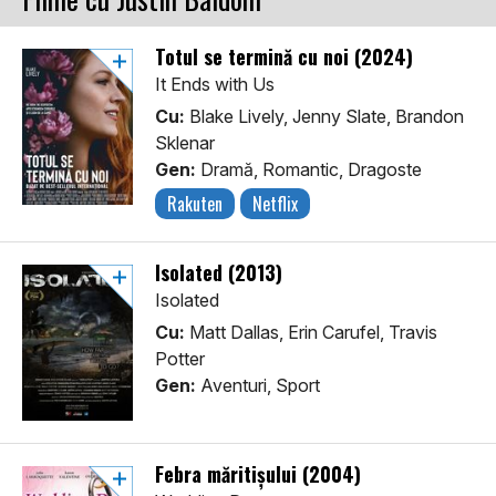
Totul se termină cu noi (2024)
It Ends with Us
Cu:
Blake Lively, Jenny Slate, Brandon
Sklenar
Gen:
Dramă, Romantic, Dragoste
Rakuten
Netflix
Isolated (2013)
Isolated
Cu:
Matt Dallas, Erin Carufel, Travis
Potter
Gen:
Aventuri, Sport
Febra măritișului (2004)