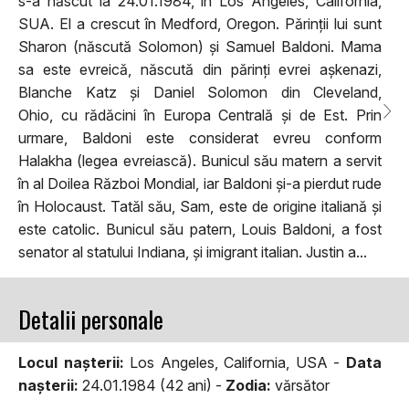
s-a
născut la 24.01.1984, în Los Angeles, California,
SUA. El a crescut în Medford, Oregon. Părinții lui sunt
Sharon (născută Solomon) și Samuel Baldoni. Mama
sa este evreică, născută din părinți evrei așkenazi,
Blanche Katz și Daniel Solomon din Cleveland,
Ohio, cu rădăcini în Europa Centrală și de Est. Prin
urmare, Baldoni este considerat evreu conform
Halakha (legea evreiască). Bunicul său matern a servit
în al Doilea Război Mondial, iar Baldoni și-a pierdut rude
în Holocaust. Tatăl său, Sam, este de origine italiană și
este catolic. Bunicul său patern, Louis Baldoni, a fost
senator al statului Indiana, și imigrant italian. Justin a...
Detalii personale
Locul naşterii:
Los Angeles, California, USA -
Data
naşterii:
24.01.1984 (42 ani) -
Zodia:
vărsător