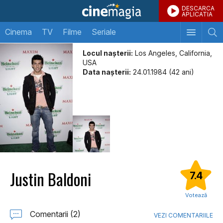
DESCARCA
APLICATIA
Cinema
TV
Filme
Seriale
Locul naşterii:
Los Angeles, California,
USA
Data naşterii:
24.01.1984 (42 ani)
Justin Baldoni
7.4
Votează
Comentarii (2)
VEZI COMENTARIILE