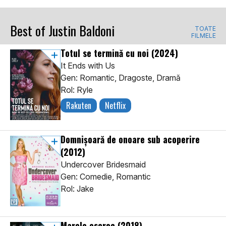
Best of Justin Baldoni
TOATE
FILMELE
Totul se termină cu noi
(2024)
It Ends with Us
Gen: Romantic, Dragoste, Dramă
Rol: Ryle
Rakuten
Netflix
Domnișoară de onoare sub acoperire
(2012)
Undercover Bridesmaid
Gen: Comedie, Romantic
Rol: Jake
Marele escroc
(2018)