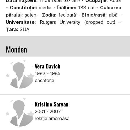
Data naşterii:
11.09.1958 (67 ani) -
Ocupaţie:
Actor
-
Constituţie:
medie -
Înălţime:
183 cm -
Culoarea
părului:
şaten -
Zodia:
fecioară -
Etnie/rasă:
albă -
Universitate:
Rutgers University (dropped out) -
Țara:
SUA
Monden
Vera Davich
1983 - 1985
căsătorie
Kristine Saryan
2001 - 2007
relaţie amoroasă