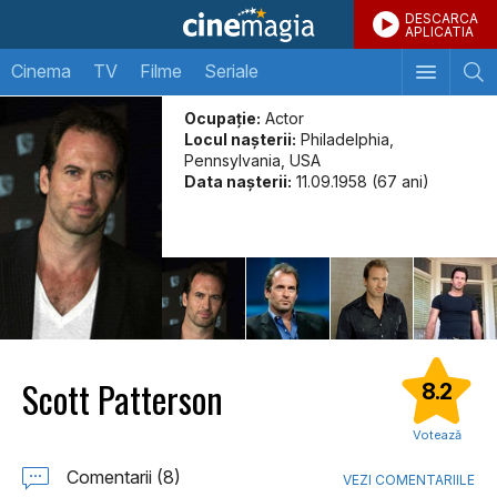
DESCARCA
APLICATIA
Cinema
TV
Filme
Seriale
Ocupație:
Actor
Locul naşterii:
Philadelphia,
Pennsylvania, USA
Data naşterii:
11.09.1958 (67 ani)
Scott Patterson
8.2
Votează
Comentarii (8)
VEZI COMENTARIILE