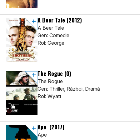
A Beer Tale
(2012)
A Beer Tale
Gen: Comedie
Rol: George
The Rogue
(0)
The Rogue
Gen: Thriller, Război, Dramă
Rol: Wyatt
Ape
(2017)
Ape