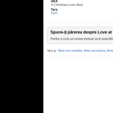
AKA
A Christmas Love Story
Țara
SUA
Spune-ţi părerea despre Love at
Pentru a scrie un review trebuie sa fii autentifi
Vezi şi:
filme noi comedie
,
filme noi drama
,
film