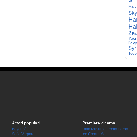
St. 
Mart
Sky
Har
Hal
2
Be
Yeon
l'ex
Syr
Tees
Actori populari
Premiere cinema
Beyoncé
Uma Musume: Pretty Derby -...
Sofía Vergara
Ice Cream Man