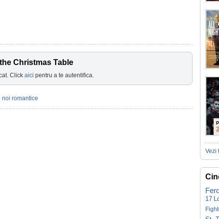
 the Christmas Table
cat. Click
aici
pentru a te autentifica.
e noi romantice
P
Vezi 
Cin
Fer
17
L
Fight