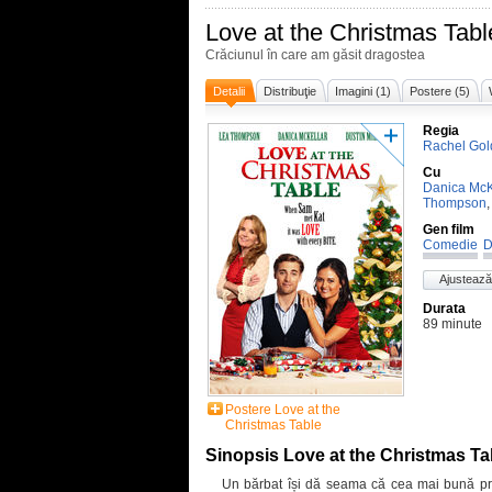
Love at the Christmas Tabl
Crăciunul în care am găsit dragostea
Detalii
Distribuţie
Imagini (1)
Postere (5)
Regia
Rachel Gol
Cu
Danica McK
Thompson
Gen film
Comedie
D
Ajustează
Durata
89 minute
Postere Love at the
Christmas Table
Sinopsis Love at the Christmas Ta
Un bărbat își dă seama că cea mai bună pri