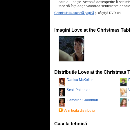
care o iubește. Această descoperire îi schimbă
face să înțeleagă valoarea sentimentelor sale
Contribuie la această pagină
şi câştigă DVD-uri!
Imagini Love at the Christmas Tab
Distributie Love at the Christmas 
Danica McKellar
D
Scott Patterson
V
Cameron Goodman
Vezi toata distributia
Caseta tehnică