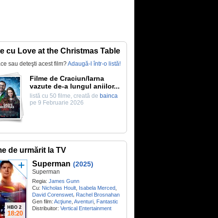
te cu Love at the Christmas Table
lace sau deteşti acest film?
Adaugă-l într-o listă!
Filme de Craciun/Iarna
vazute de-a lungul aniilor...
listă cu 50 filme, creată de
bainca
pe 9 Februarie 2026
me de urmărit la TV
Superman
(2025)
Superman
Regia:
James Gunn
Cu:
Nicholas Hoult
,
Isabela Merced
,
,
David Corenswet
Rachel Brosnahan
Gen film:
Acţiune
,
Aventuri
,
Fantastic
HBO 2
Distribuitor:
Vertical Entertainment
18:20