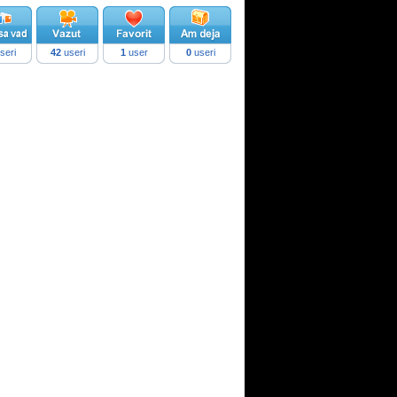
seri
42
useri
1
user
0
useri