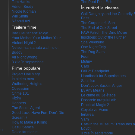
Tom Hanks
The Pout-Pout Fish
Adrien Brody
În curând la cinema
Nicole Kidman
Gail Daughtry and the Celebrity 
Will Smith
Pass
Născuţi azi
The Carpenter's Son
Trailere filme
The End of Oak Street
PAW Patrol: The Dino Movie
Bad Lieutenant: Tokyo
Insidious: Out of the Further
Your Mother Your Mother Your...
Spa Weekend
Violent Night 2
One Night Only
Nelson-san, anata wa hito o...
The Dog Stars
Buddy
Fuori
All Night Wrong
Mutiny
3 zile în septembrie
Cars
Filme populare
Fall 2: Deadpoint
Project Hail Mary
Handbook for Superheroes
În pielea mea
Sacrifice
Wuthering Heights
Don't Look Back in Anger
Obsession
By Any Means
Crime 101
Le crime du 3e étage
Kîzîm
Dosarele orașului alb
Hoppers
Practical Magic 2
The Secret Agent
Coyote vs. Acme
Good Luck, Have Fun, Don't Die
Iertarea
Scream 7
Värn
How to Make a Killing
Cats in the Museum: Treasures o
Cazul Samca
Egypt
eni
Dolce far niente
3 zile în septembrie