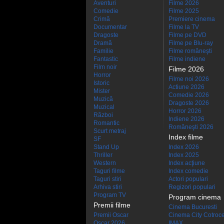
Aventuri
Filme 2026
Comedie
Filme 2025
Crimă
Premiere cinema
Documentar
Filme la TV
Dragoste
Filme pe DVD
Dramă
Filme pe Blu-ray
Familie
Filme româneşti
Fantastic
Filme indiene
Film noir
Filme 2026
Horror
Filme noi 2026
Istoric
Actiune 2026
Mister
Comedie 2026
Muzică
Dragoste 2026
Muzical
Horror 2026
Război
Indiene 2026
Romantic
Româneşti 2026
Scurt metraj
Index filme
SF
Stand Up
Index 2026
Thriller
Index 2025
Western
Index acţiune
Taguri filme
Index comedie
Taguri stiri
Actori populari
Arhiva stiri
Regizori populari
Program TV
Program cinema
Premii filme
Cinema Bucuresti
Premii Oscar
Cinema City Cotroc
Oscar 2026
IMAX