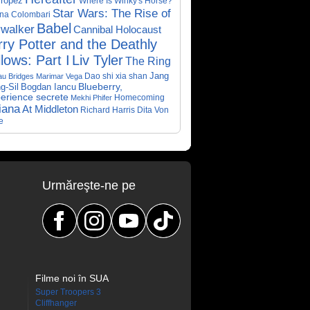
Tropez
Where Is Winky's Horse?
Star Wars: The Rise of
ina Colombari
Babel
walker
Cannibal Holocaust
ry Potter and the Deathly
lows: Part I
Liv Tyler
The Ring
Dao shi xia shan
Jang
au Bridges
Marimar Vega
Bogdan Iancu
Blueberry,
g-Sil
perience secrete
Homecoming
Mekhi Phifer
iana
At Middleton
Richard Harris
Dita Von
e
Urmăreşte-ne pe
Filme noi în SUA
Super Troopers 3
Cliffhanger