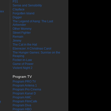
P31
Sense and Sensibility
Clayface
Sex
Forgotten Island
Digger
The Legend of Aang: The Last
Airbender
Other Mommy
Street Fighter
Remain
Jimmy
The Cat in the Hat
Ebenezer: A Christmas Carol
The Hunger Games: Sunrise on the
Reaping
Focker-in-Law
Game of Power
Violent Night 2
Program TV
Program PRO TV
Program Antena 1
Program Pro Cinema
Program Kanal D
Program AMC
Program FilmCafe
f
Program Diva
Program HBO