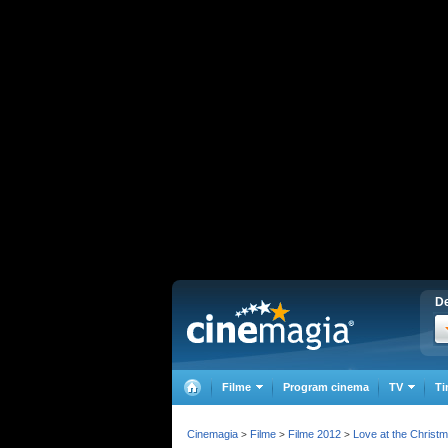
De
Filme
Program cinema
TV
Ti
Cinemagia
Filme
Filme 2012
Love at the Christ
>
>
>