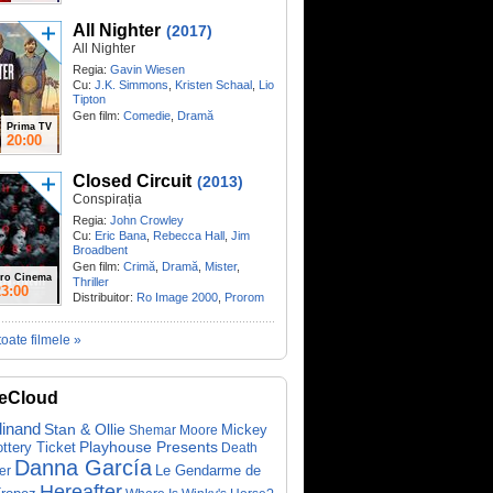
All Nighter
(2017)
All Nighter
Regia:
Gavin Wiesen
Cu:
J.K. Simmons
,
Kristen Schaal
,
Lio
Tipton
Gen film:
Comedie
,
Dramă
Prima TV
20:00
Closed Circuit
(2013)
Conspirația
Regia:
John Crowley
Cu:
Eric Bana
,
Rebecca Hall
,
Jim
Broadbent
Gen film:
Crimă
,
Dramă
,
Mister
,
ro Cinema
Thriller
23:00
Distribuitor:
Ro Image 2000
,
Prorom
toate filmele »
eCloud
dinand
Stan & Ollie
Mickey
Shemar Moore
ottery Ticket
Playhouse Presents
Death
Danna García
Le Gendarme de
er
Hereafter