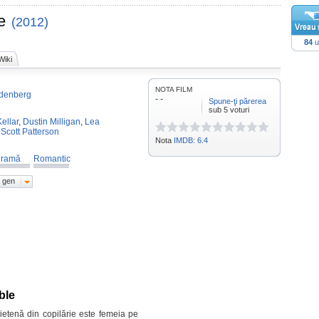
e
(2012)
84
u
Wiki
NOTA FILM
denberg
- -
Spune-ţi părerea
sub 5 voturi
ellar
,
Dustin Milligan
,
Lea
,
Scott Patterson
Nota
IMDB: 6.4
ramă
Romantic
 gen
ble
etenă din copilărie este femeia pe