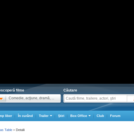
scoperă filme
Căutare
Comedie, acţiune, dramă, ...
mp liber
În curând
Trailer
Ştiri
Box Office
Club
Forum
mas Table
Detalii
>