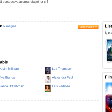
 perspectiva asupra relației lor și îl
.
le
Lis
o imagine
Vezi imagini
Îţi p
Table
ustin Milligan
Lea Thompson
Fil
iva Bianca
Alexandra Paul
Bianca D'Ambrosio
Lais Pedroso