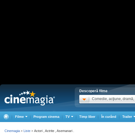
Descoperă filme
Comedie, acţiune, dramă, .
Filme
Program cinema
TV
Timp liber
În curând
Trailer
Cinemagia
Liste
Actori , Actrite , Asemanari .
>
>