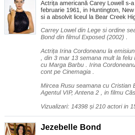
Actrița americană Carey Lowell s-a
februarie 1961, in Huntington, New Y
si a absolvit liceul la Bear Creek H
Carrey Lowel din Lege si ordine s
Bond din filmul Exposed (2002) .
Actrița Irina Cordoneanu la emisiu
, din 3 mar 13 semana mult la felu 
cu Marga Barbu . Irina Cordoneanu
cont pe Cinemagia .
Mircea Rusu seamana cu Cristian 
Agentul VIP, Antena 2 , in filmu Că
Vizualizari: 14398 și 210 actori in 
Jezebelle Bond