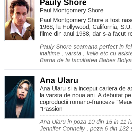
Pauly Shore
Paul Montgomery Shore
Paul Montgomery Shore a fost nascu
1968, la Hollywood, California, S.U.
filme din anul 1988, dar s-a facut r
Pauly Shore seamana perfect in felul
inaltime , varsta , kelie etc cu asis
Barna de la facultatea Babes Bolyai 
Ana Ularu
Ana Ularu si-a inceput cariera de ac
la varsta de noua ani. A debutat pe
coproductii romano-franceze "Meuet
"Passion
Ana Ularu in poza 10 din 15 in 11 
Jennifer Connelly , poza 6 din 132 