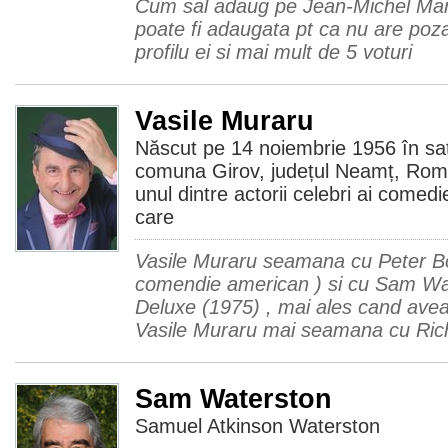
Cum sal adaug pe Jean-Michel Mar
poate fi adaugata pt ca nu are poza
profilu ei si mai mult de 5 voturi
Vasile Muraru
Născut pe 14 noiembrie 1956 în sat
comuna Girov, județul Neamț, Româ
unul dintre actorii celebri ai comedi
care
Vasile Muraru seamana cu Peter Bo
comendie american ) si cu Sam Wat
Deluxe (1975) , mai ales cand avea 
Vasile Muraru mai seamana cu Rich
Sam Waterston
Samuel Atkinson Waterston