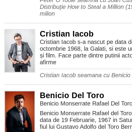
Peter O'Toole seamna cu Joan Cusa
Distribuţie How to Steal a Million (
milion
Cristian Iacob
Cristian Iacob s-a nascut pe data 
octombrie 1968, la Galati, si este 
și film. Face parte dintre putinii act
afirme
Cristian Iacob seamana cu Benicio
Benicio Del Toro
Benicio Monserrate Rafael Del Tor
Benicio Monserrate Rafael del Tor
data de 19 Februarie, 1967 in Satu
fiul lui Gustavo Adolfo del Toro Be