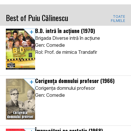
Best of Puiu Călinescu
TOATE
FILMELE
B.D. intră în acțiune
(1970)
Brigada Diverse intră în acțiune
Gen: Comedie
Rol: Prof. de mimica Trandafir
Corigența domnului profesor
(1966)
Corigența domnului profesor
Gen: Comedie
Împușcături pe portativ
(1968)