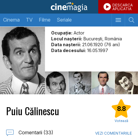
DESCARCA
APLICATIA
Cinema
TV
Filme
Seriale
Ocupație:
Actor
Locul naşterii:
București, România
Data naşterii:
21.06.1920 (76 ani)
Data decesului:
16.05.1997
Puiu Călinescu
8.8
Votează
Comentarii (33)
VEZI COMENTARIILE