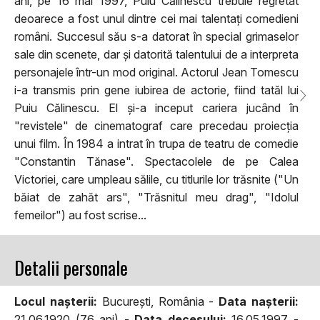
ani, pe 16 mai 1997, Puiu Călinescu trebuie regretat
deoarece a fost unul dintre cei mai talentați comedieni
români. Succesul său s-a datorat în special grimaselor
sale din scenete, dar și datorită talentului de a interpreta
personajele într-un mod original. Actorul Jean Tomescu
i-a transmis prin gene iubirea de actorie, fiind tatăl lui
Puiu Călinescu. El și-a inceput cariera jucând în
"revistele" de cinematograf care precedau proiecția
unui film. În 1984 a intrat în trupa de teatru de comedie
"Constantin Tănase". Spectacolele de pe Calea
Victoriei, care umpleau sălile, cu titlurile lor trăsnite ("Un
băiat de zahăt ars", "Trăsnitul meu drag", "Idolul
femeilor") au fost scrise...
Detalii personale
Locul naşterii:
București, România -
Data naşterii:
21.06.1920 (76 ani) -
Data decesului:
16.05.1997 -